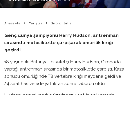
0 YORUM
·
1 DAKIKADA OKU
·
Anasayfa
Yarışlar
Giro d Italia
Genç dünya şampiyonu Harry Hudson, antrenman
sırasında motosikletle çarpışarak omurilik kırığı
geçirdi.
18 yaşındaki Britanyalı bisikletçi Harry Hudson, Girona’da
yaptığı antrenman sırasında bir motosikletle çarpıştı. Kaza
sonucu omuriliğinde T8 vertebra kırığı meydana geldi ve
24 saat hastanede yattıktan sonra taburcu oldu.
Hudson, sosyal medya üzerinden yaptığı açıklamada,
çarpışmanın oldukça korkutucu olduğunu belirtti. Kaza
sırasında motosikletin yolun ters tarafından geldiği ve
başına çarptığı ifade edildi.
Kaza sonrası yaşadığı süreçten bahseden Hudson, Lidl-