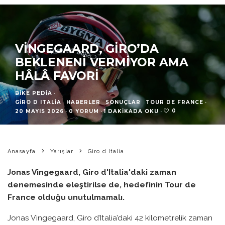
VINGEGAARD, GIRO’DA
BEKLENENI VERMIYOR AMA
HÂLÂ FAVORI
BIKE PEDIA
·
GIRO D ITALIA
HABERLER
SONUÇLAR
TOUR DE FRANCE
·
0
20 MAYIS 2026
·
0 YORUM
·
1 DAKIKADA OKU
·
Anasayfa
Yarışlar
Giro d Italia
Jonas Vingegaard, Giro d'Italia'daki zaman
denemesinde eleştirilse de, hedefinin Tour de
France olduğu unutulmamalı.
Jonas Vingegaard, Giro d’Italia’daki 42 kilometrelik zaman