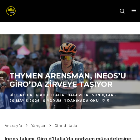
THYMEN ARENSMAN, INEOS’U
GIRO’DA ZIRVEYE TAŞIYOR
BIKE PEDIA
·
GIRO D ITALIA
HABERLER
SONUÇLAR
·
0
20 MAYIS 2026
·
0 YORUM
·
1 DAKIKADA OKU
·
Anasayfa
Yarışlar
Giro d Italia
Ineos takımı, Giro d'Italia'da podyum mücadelesine