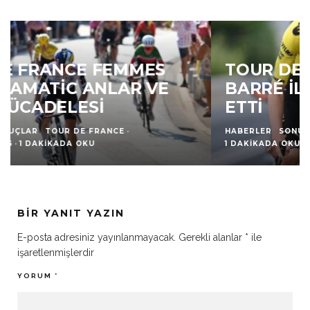
TOUR DE POLOGNE’DE LOUIS
BARRÉ İLK ZAFERINI ELDE
ETTI
HABERLER
SONUÇLAR
·
8 AĞUSTOS 2026
·
1 DAKIKADA OKU
BIR YANIT YAZIN
E-posta adresiniz yayınlanmayacak.
Gerekli alanlar
*
ile
işaretlenmişlerdir
YORUM
*