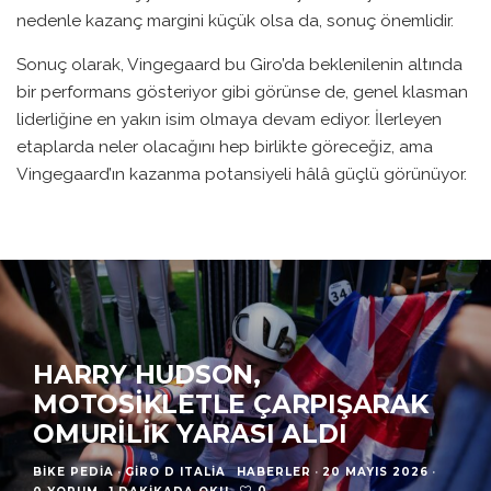
nedenle kazanç margini küçük olsa da, sonuç önemlidir.
Sonuç olarak, Vingegaard bu Giro’da beklenilenin altında
bir performans gösteriyor gibi görünse de, genel klasman
liderliğine en yakın isim olmaya devam ediyor. İlerleyen
etaplarda neler olacağını hep birlikte göreceğiz, ama
Vingegaard’ın kazanma potansiyeli hâlâ güçlü görünüyor.
HARRY HUDSON,
MOTOSIKLETLE ÇARPIŞARAK
OMURILIK YARASI ALDI
BIKE PEDIA
·
GIRO D ITALIA
HABERLER
·
20 MAYIS 2026
·
0