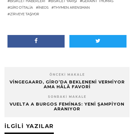
BISIKLET HABERLERI
BISIKLET YARIŞI
GERAINT THOMAS
GIRO D'ITALIA
INEOS
THYMEN ARENSMAN
ZIRVEYE TAŞIYOR
ÖNCEKI MAKALE
VINGEGAARD, GIRO’DA BEKLENENI VERMIYOR
AMA HÂLÂ FAVORI
SONRAKI MAKALE
VUELTA A BURGOS FEMINAS: YENI ŞAMPIYON
ARANIYOR
İLGILI YAZILAR