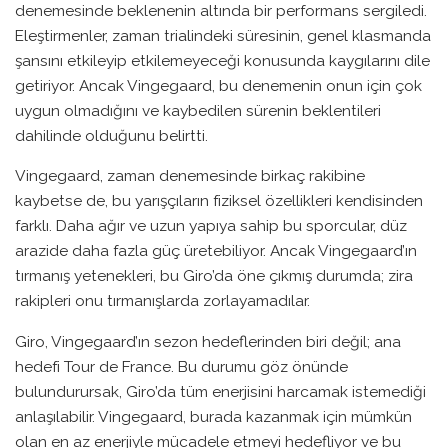
denemesinde beklenenin altında bir performans sergiledi.
Eleştirmenler, zaman trialindeki süresinin, genel klasmanda
şansını etkileyip etkilemeyeceği konusunda kaygılarını dile
getiriyor. Ancak Vingegaard, bu denemenin onun için çok
uygun olmadığını ve kaybedilen sürenin beklentileri
dahilinde olduğunu belirtti.
Vingegaard, zaman denemesinde birkaç rakibine
kaybetse de, bu yarışçıların fiziksel özellikleri kendisinden
farklı. Daha ağır ve uzun yapıya sahip bu sporcular, düz
arazide daha fazla güç üretebiliyor. Ancak Vingegaard’ın
tırmanış yetenekleri, bu Giro’da öne çıkmış durumda; zira
rakipleri onu tırmanışlarda zorlayamadılar.
Giro, Vingegaard’ın sezon hedeflerinden biri değil; ana
hedefi Tour de France. Bu durumu göz önünde
bulundurursak, Giro’da tüm enerjisini harcamak istemediği
anlaşılabilir. Vingegaard, burada kazanmak için mümkün
olan en az enerjiyle mücadele etmeyi hedefliyor ve bu