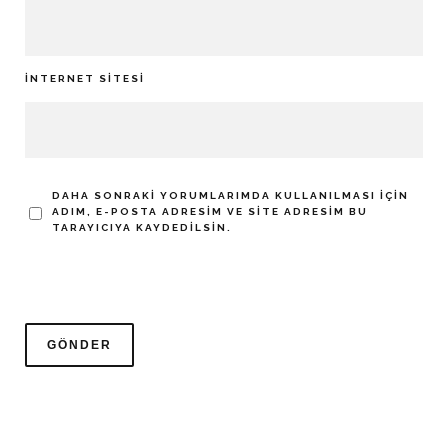
İNTERNET SITESI
DAHA SONRAKI YORUMLARIMDA KULLANILMASI IÇIN
ADIM, E-POSTA ADRESIM VE SITE ADRESIM BU
TARAYICIYA KAYDEDILSIN.