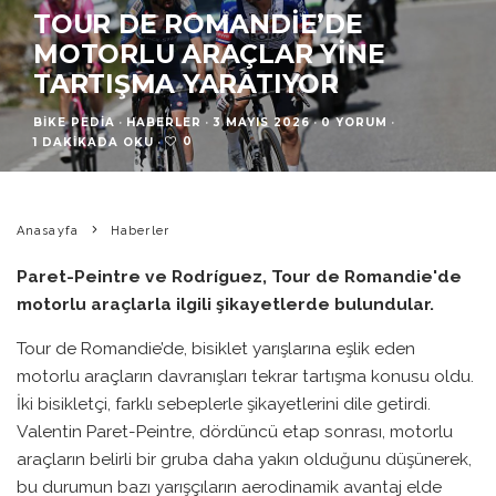
TOUR DE ROMANDIE’DE
MOTORLU ARAÇLAR YINE
TARTIŞMA YARATIYOR
BIKE PEDIA
·
HABERLER
·
3 MAYIS 2026
·
0 YORUM
·
0
1 DAKIKADA OKU
·
Anasayfa
Haberler
Paret-Peintre ve Rodríguez, Tour de Romandie'de
motorlu araçlarla ilgili şikayetlerde bulundular.
Tour de Romandie’de, bisiklet yarışlarına eşlik eden
motorlu araçların davranışları tekrar tartışma konusu oldu.
İki bisikletçi, farklı sebeplerle şikayetlerini dile getirdi.
Valentin Paret-Peintre, dördüncü etap sonrası, motorlu
araçların belirli bir gruba daha yakın olduğunu düşünerek,
bu durumun bazı yarışçıların aerodinamik avantaj elde