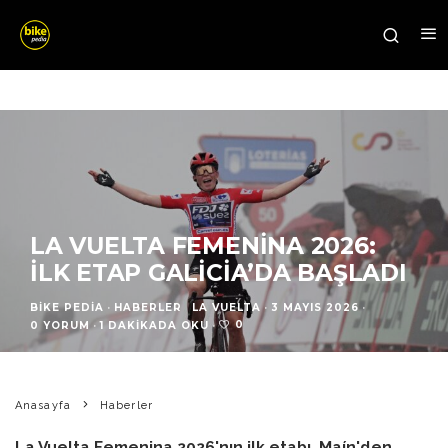
LA VUELTA FEMENINA 2026:
İLK ETAP GALICIA’DA BAŞLADI
BIKE PEDIA
·
HABERLER
LA VUELTA
·
3 MAYIS 2026
·
0
0 YORUM
·
1 DAKIKADA OKU
·
Anasayfa
Haberler
La Vuelta Femenina 2026'nın ilk etabı, Maín'den