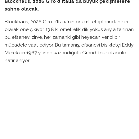
Blockhaus, 2026 Giro d'Italia'da büyük çekişmelere
sahne olacak.
Blockhaus, 2026 Giro d’Italia’nın önemli etaplarından biri
olarak öne çıkıyor. 13.8 kilometrelik dik yokuşlarıyla tanınan
bu efsanevi zirve, her zamanki gibi heyecan verici bir
mücadele vaat ediyor. Bu tırmanış, efsanevi bisikletçi Eddy
Merckx’in 1967 yılında kazandığı ilk Grand Tour etabı ile
hatırlanıyor.
Yüksekliği ve zorlayıcı parkurları nedeniyle Blockhaus,
yarış tarihine damga vurmuş birçok unutulmaz anıya ev
sahipliği yaptı. Örneğin, 1972 yılında Jose Manuel Fuente
tarafından zorlanan Merckx, bu yokuşta büyük bir sınav
vermişti. Ayrıca, 1984 yılında Francesco Moser’in genel
başarı hedefinin gerçekleştirilmesinde de bu tırmanışın rolü
büyüktü.
Son yıllarda ise Blockhaus, birçok bisikletçinin