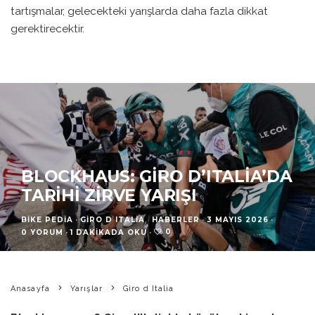
tartışmalar, gelecekteki yarışlarda daha fazla dikkat
gerektirecektir.
BLOCKHAUS: GIRO D’ITALIA’DA
TARIHI ZIRVE YARIŞI
BIKE PEDIA
·
GIRO D ITALIA
HABERLER
·
3 MAYIS 2026
·
0
0 YORUM
·
1 DAKIKADA OKU
·
Anasayfa
Yarışlar
Giro d Italia