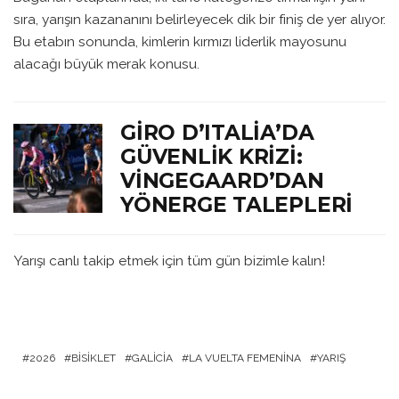
sıra, yarışın kazananını belirleyecek dik bir finiş de yer alıyor.
Bu etabın sonunda, kimlerin kırmızı liderlik mayosunu
alacağı büyük merak konusu.
GIRO D’ITALIA’DA
GÜVENLIK KRIZI:
VINGEGAARD’DAN
YÖNERGE TALEPLERI
Yarışı canlı takip etmek için tüm gün bizimle kalın!
2026
BISIKLET
GALICIA
LA VUELTA FEMENINA
YARIŞ