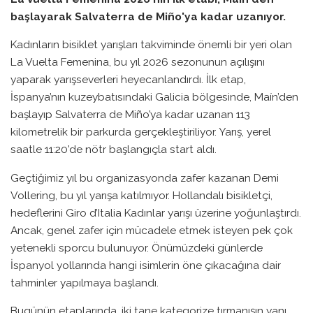
başlayarak Salvaterra de Miño'ya kadar uzanıyor.
Kadınların bisiklet yarışları takviminde önemli bir yeri olan
La Vuelta Femenina, bu yıl 2026 sezonunun açılışını
yaparak yarışseverleri heyecanlandırdı. İlk etap,
İspanya’nın kuzeybatısındaki Galicia bölgesinde, Maín’den
başlayıp Salvaterra de Miño’ya kadar uzanan 113
kilometrelik bir parkurda gerçekleştiriliyor. Yarış, yerel
saatle 11:20’de nötr başlangıçla start aldı.
Geçtiğimiz yıl bu organizasyonda zafer kazanan Demi
Vollering, bu yıl yarışa katılmıyor. Hollandalı bisikletçi,
hedeflerini Giro d’Italia Kadınlar yarışı üzerine yoğunlaştırdı.
Ancak, genel zafer için mücadele etmek isteyen pek çok
yetenekli sporcu bulunuyor. Önümüzdeki günlerde
İspanyol yollarında hangi isimlerin öne çıkacağına dair
tahminler yapılmaya başlandı.
Bugünün etaplarında, iki tane kategorize tırmanışın yanı