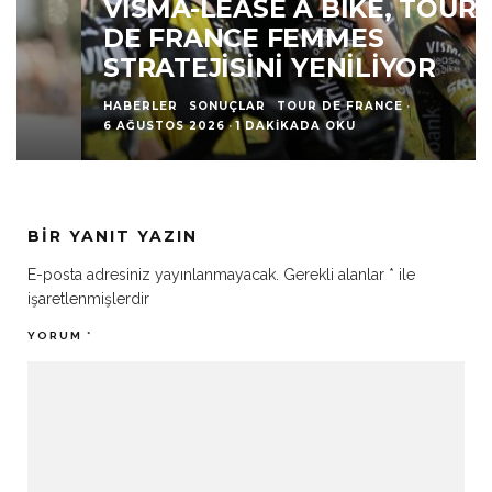
VISMA-LEASE A BIKE, TOUR
DE FRANCE FEMMES
STRATEJISINI YENILIYOR
HABERLER
SONUÇLAR
TOUR DE FRANCE
·
6 AĞUSTOS 2026
·
1 DAKIKADA OKU
BIR YANIT YAZIN
E-posta adresiniz yayınlanmayacak.
Gerekli alanlar
*
ile
işaretlenmişlerdir
YORUM
*