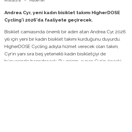
Anasayfa
Haberler
Andrea Cyr, yeni kadın bisiklet takımı HigherDOSE
Cycling'i 2026'da faaliyete geçirecek.
Bisiklet camiasında önemli bir adım atan Andrea Cyr, 2026
yılı için yeni bir kadın bisiklet takımı kurduğunu duyurdu.
HigherDOSE Cycling adıyla hizmet verecek olan takım,
Cyr’ın yanı sıra beş yetenekli kadın bisikletçiyi de
bünyesinde barındıracak. Bu girişim, aynen Cyr’ın önceki
takımlarının yaşadığı sıkıntıların ardından, özellikle kadın
sporcular için sürdürülebilir bir platform oluşturma amacı
taşıyor.
Son dört sezonda, Amerika Criterium Kupası’nda dikkat
çeken sonuçlar elde eden Cyr, aynı zamanda üç takımın
da kapanmasına tanıklık etti. Miami Nights, Goldman
Sachs ETFs Racing ve Fount Cycling Guild gibi takımların
sonlanması, Cyr’ı kendi takımıyla bu belirsizliklere son