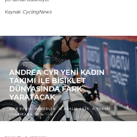
Kaynak: CyclingNews
ANDREA CYR YENI KADIN
TAKIMI ILE BISIKLET
DÜNYASINDA FARK
YARATACAK
BIKE PEDIA
·
HABERLER
·
12 ARALIK 2025
·
0 YORUM
·
0
1 DAKIKADA OKU
·