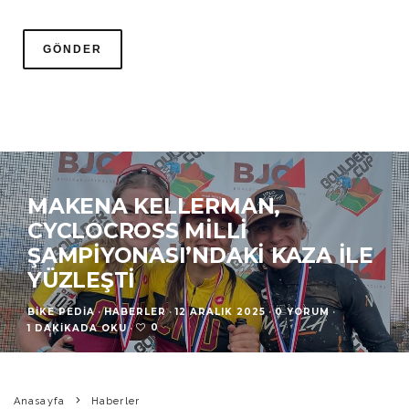
MAKENA KELLERMAN,
CYCLOCROSS MILLI
ŞAMPIYONASI’NDAKI KAZA ILE
YÜZLEŞTI
BIKE PEDIA
·
HABERLER
·
12 ARALIK 2025
·
0 YORUM
·
0
1 DAKIKADA OKU
·
Anasayfa
Haberler