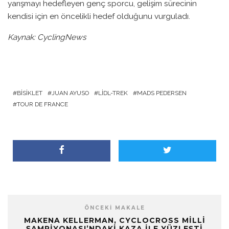
yarışmayı hedefleyen genç sporcu, gelişim sürecinin
kendisi için en öncelikli hedef olduğunu vurguladı.
Kaynak: CyclingNews
BISIKLET
JUAN AYUSO
LIDL-TREK
MADS PEDERSEN
TOUR DE FRANCE
ÖNCEKI MAKALE
MAKENA KELLERMAN, CYCLOCROSS MILLI
ŞAMPIYONASI’NDAKI KAZA ILE YÜZLEŞTI