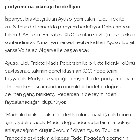
podyumuna çıkmayı hedefliyor.
İspanyol bisikletçi Juan Ayuso, yeni takımı Lidl-Trek ile
2026 Tour de France’da podyum hedefliyor. Daha önceki
takımı UAE Team Emirates-XRG ile olan sözleşmesini erken
sonlandırarak Almanya merkezli ekibe katılan Ayuso, bu yıl
yarışa Volta ao Algarve ile başlayacak.
Ayuso, Lidl-Trek’te Mads Pedersen ile birlikte liderlik rolünü
paylaşarak, takımın genel klasman (GC) hedeflerini
taşıyacak. Medya ile yaptığı görüşmelerde, podyumda yer
almanın kendisi açısından önemli bir hedef olduğunu
belirten genç bisikletçi, Pedersen’in deneyiminden
faydalanacağını düşünüyor.
“Mads ile birlikte, takımın liderlik rolünü paylaşmak benim
için faydalı olacak. Mads, doğru lider ve birbirimizi çok iyi
anlayacağımızı düşünüyorum,” diyen Ayuso, Tour de
France’da eski takım arkadaşı Tadej Pogačar’ı geçmenin