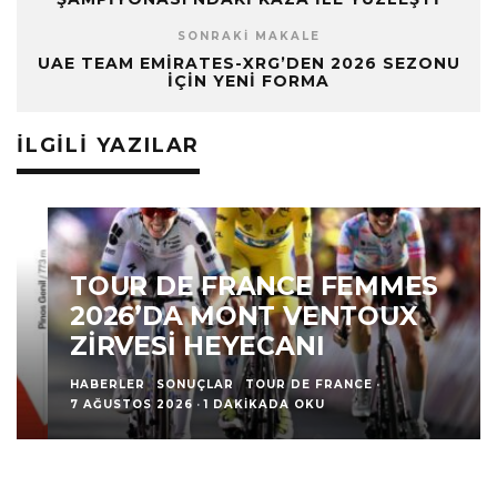
SONRAKI MAKALE
UAE TEAM EMIRATES-XRG’DEN 2026 SEZONU
IÇIN YENI FORMA
İLGILI YAZILAR
TOUR DE FRANCE FEMMES
2026’DA MONT VENTOUX
ZIRVESI HEYECANI
HABERLER
SONUÇLAR
TOUR DE FRANCE
·
7 AĞUSTOS 2026
·
1 DAKIKADA OKU