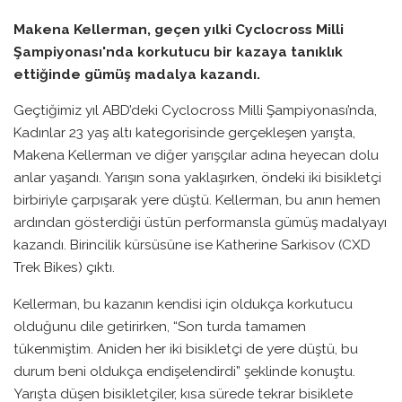
Makena Kellerman, geçen yılki Cyclocross Milli
Şampiyonası'nda korkutucu bir kazaya tanıklık
ettiğinde gümüş madalya kazandı.
Geçtiğimiz yıl ABD’deki Cyclocross Milli Şampiyonası’nda,
Kadınlar 23 yaş altı kategorisinde gerçekleşen yarışta,
Makena Kellerman ve diğer yarışçılar adına heyecan dolu
anlar yaşandı. Yarışın sona yaklaşırken, öndeki iki bisikletçi
birbiriyle çarpışarak yere düştü. Kellerman, bu anın hemen
ardından gösterdiği üstün performansla gümüş madalyayı
kazandı. Birincilik kürsüsüne ise Katherine Sarkisov (CXD
Trek Bikes) çıktı.
Kellerman, bu kazanın kendisi için oldukça korkutucu
olduğunu dile getirirken, “Son turda tamamen
tükenmiştim. Aniden her iki bisikletçi de yere düştü, bu
durum beni oldukça endişelendirdi” şeklinde konuştu.
Yarışta düşen bisikletçiler, kısa sürede tekrar bisiklete