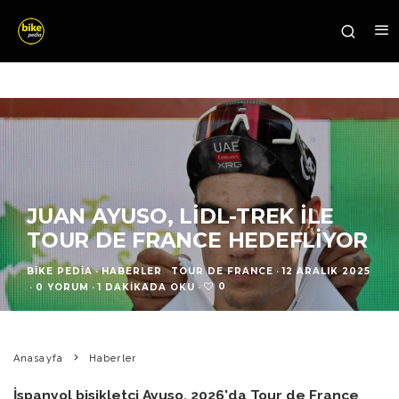
JUAN AYUSO, LIDL-TREK ILE
TOUR DE FRANCE HEDEFLIYOR
BIKE PEDIA
·
HABERLER
TOUR DE FRANCE
·
12 ARALIK 2025
0
·
0 YORUM
·
1 DAKIKADA OKU
·
Anasayfa
Haberler
İspanyol bisikletçi Ayuso, 2026'da Tour de France