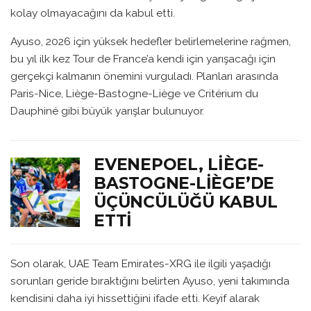
kolay olmayacağını da kabul etti.
Ayuso, 2026 için yüksek hedefler belirlemelerine rağmen,
bu yıl ilk kez Tour de France’a kendi için yarışacağı için
gerçekçi kalmanın önemini vurguladı. Planları arasında
Paris-Nice, Liège-Bastogne-Liège ve Critérium du
Dauphiné gibi büyük yarışlar bulunuyor.
EVENEPOEL, LIÈGE-
BASTOGNE-LIÈGE’DE
ÜÇÜNCÜLÜĞÜ KABUL
ETTI
Son olarak, UAE Team Emirates-XRG ile ilgili yaşadığı
sorunları geride bıraktığını belirten Ayuso, yeni takımında
kendisini daha iyi hissettiğini ifade etti. Keyif alarak