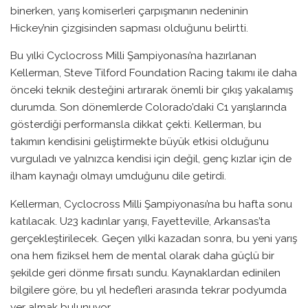
binerken, yarış komiserleri çarpışmanın nedeninin
Hickey’nin çizgisinden sapması olduğunu belirtti.
Bu yılki Cyclocross Milli Şampiyonası’na hazırlanan
Kellerman, Steve Tilford Foundation Racing takımı ile daha
önceki teknik desteğini artırarak önemli bir çıkış yakalamış
durumda. Son dönemlerde Colorado’daki C1 yarışlarında
gösterdiği performansla dikkat çekti. Kellerman, bu
takımın kendisini geliştirmekte büyük etkisi olduğunu
vurguladı ve yalnızca kendisi için değil, genç kızlar için de
ilham kaynağı olmayı umduğunu dile getirdi.
Kellerman, Cyclocross Milli Şampiyonası’na bu hafta sonu
katılacak. U23 kadınlar yarışı, Fayetteville, Arkansas’ta
gerçekleştirilecek. Geçen yılki kazadan sonra, bu yeni yarış
ona hem fiziksel hem de mental olarak daha güçlü bir
şekilde geri dönme fırsatı sundu. Kaynaklardan edinilen
bilgilere göre, bu yıl hedefleri arasında tekrar podyumda
yer almak bulunuyor.