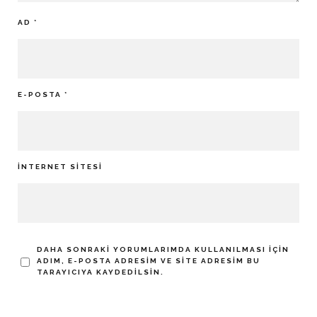
AD
*
E-POSTA
*
İNTERNET SITESI
DAHA SONRAKI YORUMLARIMDA KULLANILMASI IÇIN
ADIM, E-POSTA ADRESIM VE SITE ADRESIM BU
TARAYICIYA KAYDEDILSIN.