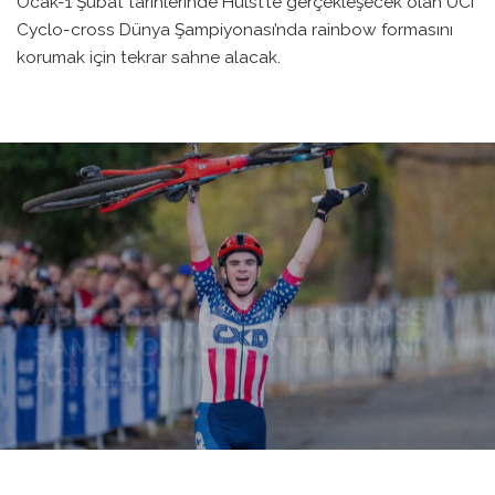
Ocak-1 Şubat tarihlerinde Hulst’te gerçekleşecek olan UCI
Cyclo-cross Dünya Şampiyonası’nda rainbow formasını
korumak için tekrar sahne alacak.
ABD, 2026 UCI CYCLO-CROSS
ŞAMPIYONASI IÇIN TAKIMINI
AÇIKLADI
BIKE PEDIA
·
HABERLER
·
15 OCAK 2026
·
0 YORUM
·
0
1 DAKIKADA OKU
·