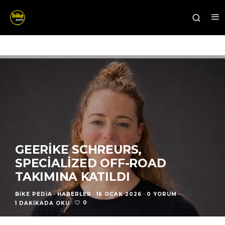
GEERIKE SCHREURS,
SPECIALIZED OFF-ROAD
TAKIMINA KATILDI
BIKE PEDIA
·
HABERLER
·
16 OCAK 2026
·
0 YORUM
·
0
1 DAKIKADA OKU
·