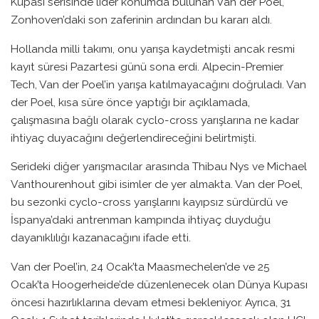
Kupası serisinde lider konumda bulunan Van der Poel,
Zonhoven’daki son zaferinin ardından bu kararı aldı.
Hollanda milli takımı, onu yarışa kaydetmişti ancak resmi
kayıt süresi Pazartesi günü sona erdi. Alpecin-Premier
Tech, Van der Poel’in yarışa katılmayacağını doğruladı. Van
der Poel, kısa süre önce yaptığı bir açıklamada,
çalışmasına bağlı olarak cyclo-cross yarışlarına ne kadar
ihtiyaç duyacağını değerlendireceğini belirtmişti.
Serideki diğer yarışmacılar arasında Thibau Nys ve Michael
Vanthourenhout gibi isimler de yer almakta. Van der Poel,
bu sezonki cyclo-cross yarışlarını kayıpsız sürdürdü ve
İspanya’daki antrenman kampında ihtiyaç duyduğu
dayanıklılığı kazanacağını ifade etti.
Van der Poel’in, 24 Ocak’ta Maasmechelen’de ve 25
Ocak’ta Hoogerheide’de düzenlenecek olan Dünya Kupası
öncesi hazırlıklarına devam etmesi bekleniyor. Ayrıca, 31