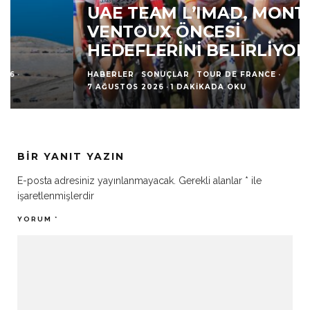
UAE TEAM L’IMAD, MONT
VENTOUX ÖNCESI
HEDEFLERINI BELIRLIYOR
HABERLER
SONUÇLAR
TOUR DE FRANCE
·
7 AĞUSTOS 2026
·
1 DAKIKADA OKU
BIR YANIT YAZIN
E-posta adresiniz yayınlanmayacak.
Gerekli alanlar
*
ile
işaretlenmişlerdir
YORUM
*