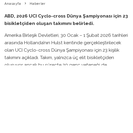
Anasayfa
Haberler
ABD, 2026 UCI Cyclo-cross Dünya Şampiyonası için 23
bisikletçiden oluşan takımını belirledi.
Amerika Birleşik Devletleri, 30 Ocak – 1 Şubat 2026 tarihleri
arasında Hollanda’nın Hulst kentinde gerçekleştirilecek
olan UCI Cyclo-cross Dünya Şampiyonası için 23 kişilik
takımını açıkladı. Takım, yalnızca üç elit bisikletçiden
oluşuyor ancak bu süreçte 20 genç yeteneği de
bünyesinde barındırıyor.
Erkekler kategorisinde Pan Amerika şampiyonu Andrew
Strohmeyer, sadece tek elit sporcu olarak temsil edilirken,
milli şampiyon Eric Brunner sezonunu yol bisikleti
hazırlığına odaklanmak için sonlandırdı. Kadınlar içinse
Lizzy Gunsalas, hem ulusal hem de Pan Amerika
şampiyonu olarak takıma katılırken, ona Anna Megale eşlik
edecek.