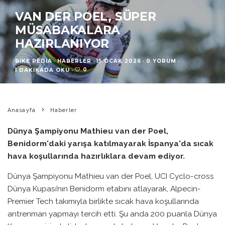
VAN DER POEL, SÜPER
MÜSABAKALARA
HAZIRLANIYOR
BIKE PEDIA
·
HABERLER
·
15 OCAK 2026
·
0 YORUM
·
0
1 DAKIKADA OKU
·
Anasayfa
Haberler
Dünya Şampiyonu Mathieu van der Poel,
Benidorm'daki yarışa katılmayarak İspanya'da sıcak
hava koşullarında hazırlıklara devam ediyor.
Dünya Şampiyonu Mathieu van der Poel, UCI Cyclo-cross
Dünya Kupası’nın Benidorm etabını atlayarak, Alpecin-
Premier Tech takımıyla birlikte sıcak hava koşullarında
antrenman yapmayı tercih etti. Şu anda 200 puanla Dünya