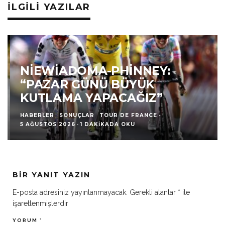
İLGILI YAZILAR
NIEWIADOMA-PHINNEY:
“PAZAR GÜNÜ BÜYÜK
KUTLAMA YAPACAĞIZ”
HABERLER
SONUÇLAR
TOUR DE FRANCE
·
5 AĞUSTOS 2026
·
1 DAKIKADA OKU
BIR YANIT YAZIN
E-posta adresiniz yayınlanmayacak.
Gerekli alanlar
*
ile
işaretlenmişlerdir
YORUM
*