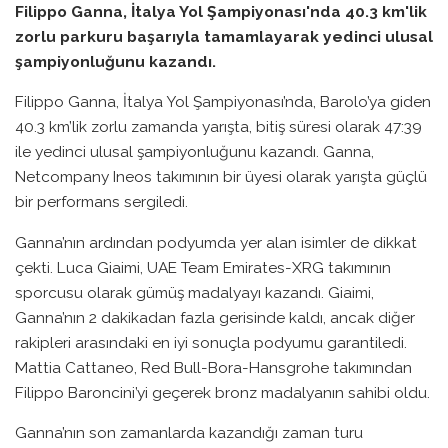
Filippo Ganna, İtalya Yol Şampiyonası'nda 40.3 km'lik
zorlu parkuru başarıyla tamamlayarak yedinci ulusal
şampiyonluğunu kazandı.
Filippo Ganna, İtalya Yol Şampiyonası’nda, Barolo’ya giden
40.3 km’lik zorlu zamanda yarışta, bitiş süresi olarak 47:39
ile yedinci ulusal şampiyonluğunu kazandı. Ganna,
Netcompany Ineos takımının bir üyesi olarak yarışta güçlü
bir performans sergiledi.
Ganna’nın ardından podyumda yer alan isimler de dikkat
çekti. Luca Giaimi, UAE Team Emirates-XRG takımının
sporcusu olarak gümüş madalyayı kazandı. Giaimi,
Ganna’nın 2 dakikadan fazla gerisinde kaldı, ancak diğer
rakipleri arasındaki en iyi sonuçla podyumu garantiledi.
Mattia Cattaneo, Red Bull-Bora-Hansgrohe takımından
Filippo Baroncini’yi geçerek bronz madalyanın sahibi oldu.
Ganna’nın son zamanlarda kazandığı zaman turu