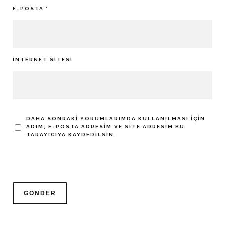
E-POSTA
*
İNTERNET SITESI
DAHA SONRAKI YORUMLARIMDA KULLANILMASI IÇIN
ADIM, E-POSTA ADRESIM VE SITE ADRESIM BU
TARAYICIYA KAYDEDILSIN.