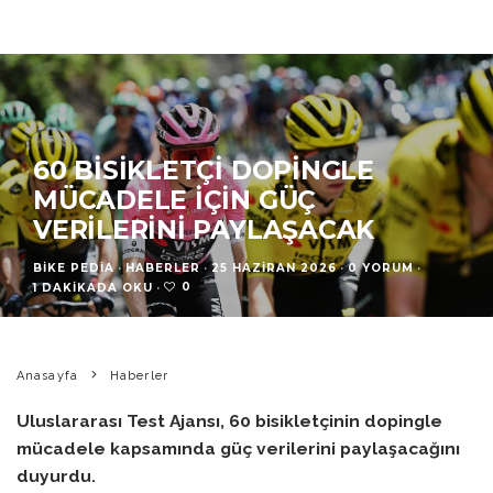
60 BISIKLETÇI DOPINGLE
MÜCADELE İÇIN GÜÇ
VERILERINI PAYLAŞACAK
BIKE PEDIA
·
HABERLER
·
25 HAZIRAN 2026
·
0 YORUM
·
0
1 DAKIKADA OKU
·
Anasayfa
Haberler
Uluslararası Test Ajansı, 60 bisikletçinin dopingle
mücadele kapsamında güç verilerini paylaşacağını
duyurdu.