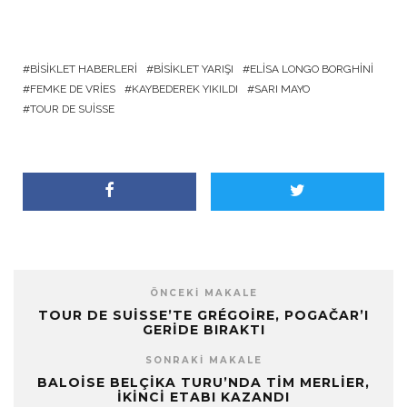
BISIKLET HABERLERI
BISIKLET YARIŞI
ELISA LONGO BORGHINI
FEMKE DE VRIES
KAYBEDEREK YIKILDI
SARI MAYO
TOUR DE SUISSE
ÖNCEKI MAKALE
TOUR DE SUISSE’TE GRÉGOIRE, POGAČAR’I
GERIDE BIRAKTI
SONRAKI MAKALE
BALOISE BELÇIKA TURU’NDA TIM MERLIER,
İKINCI ETABI KAZANDI