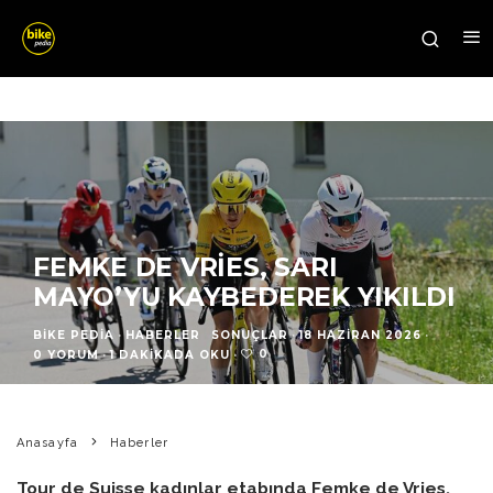
FEMKE DE VRIES, SARI
MAYO’YU KAYBEDEREK YIKILDI
BIKE PEDIA
·
HABERLER
SONUÇLAR
·
18 HAZIRAN 2026
·
0
0 YORUM
·
1 DAKIKADA OKU
·
Anasayfa
Haberler
Tour de Suisse kadınlar etabında Femke de Vries,