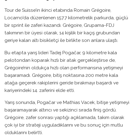
Tour de Suisse’in ikinci etabında Romain Grégoire,
Locarno’da düzenlenen 157.7 kilometrelik parkurda, güçlü
bir sprint ile zaferi kazandı. Grégoire, Grupama-FDJ
takımının bir üyesi olarak, 14 kişilik bir kaçış grubundan
geriye kalan altı bisikletçi ile birlikte son anlara ulaştı.
Bu etapta yarış lideri Tadej Pogačar, 9 kilometre kala
pelotondan koparak hızlı bir atak gerçekleştirse de,
Grégoire’nin oldukça hızlı olan performansına yetişmeyi
başaramadı. Grégoire, bitiş noktasına 200 metre kala
atağa geçerek rakiplerini geride bırakmayı başardı ve
kariyerindeki 14. zaferini elde etti.
Yarış sonunda, Pogačar ve Mathias Vacek, bitişe yetişmeyi
başaramayarak altıncı ve sekizinci sırada finiş gördü.
Grégoire, zafer sonrası yaptığı açıklamada, takım olarak
çok iyi bir strateji uyguladıklarını ve bu sonuç için mutlu
olduklarını belirtti.