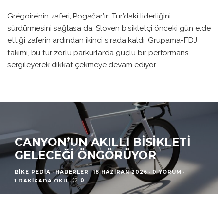
Grégoire’nin zaferi, Pogačar’ın Tur’daki liderliğini
sürdürmesini sağlasa da, Sloven bisikletçi önceki gün elde
ettiği zaferin ardından ikinci sırada kaldı. Grupama-FDJ
takımı, bu tür zorlu parkurlarda güçlü bir performans
sergileyerek dikkat çekmeye devam ediyor.
CANYON’UN AKILLI BISIKLETI
GELECEĞI ÖNGÖRÜYOR
BIKE PEDIA
·
HABERLER
·
18 HAZIRAN 2026
·
0 YORUM
·
0
1 DAKIKADA OKU
·