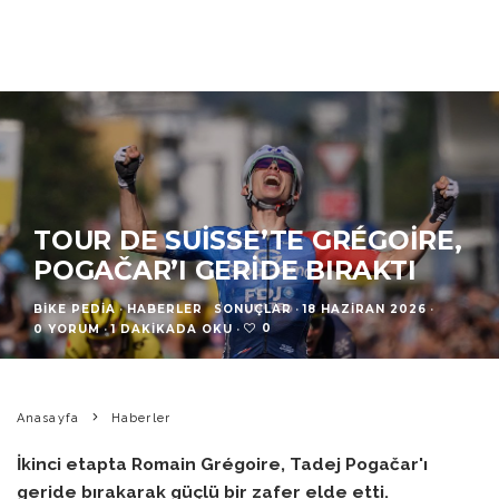
TOUR DE SUISSE’TE GRÉGOIRE,
POGAČAR’I GERIDE BIRAKTI
BIKE PEDIA
·
HABERLER
SONUÇLAR
·
18 HAZIRAN 2026
·
0
0 YORUM
·
1 DAKIKADA OKU
·
Anasayfa
Haberler
İkinci etapta Romain Grégoire, Tadej Pogačar'ı
geride bırakarak güçlü bir zafer elde etti.