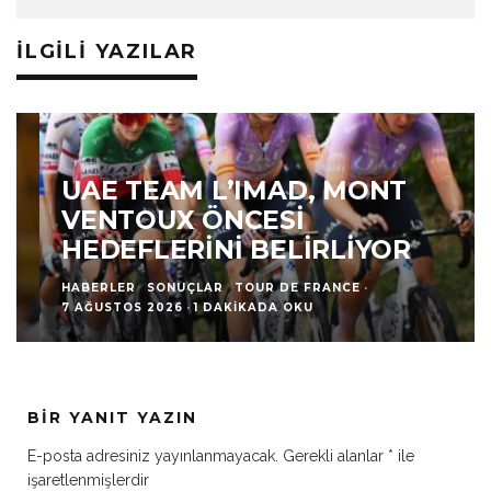
İLGILI YAZILAR
UAE TEAM L’IMAD, MONT
VENTOUX ÖNCESI
HEDEFLERINI BELIRLIYOR
HABERLER
SONUÇLAR
TOUR DE FRANCE
·
7 AĞUSTOS 2026
·
1 DAKIKADA OKU
BIR YANIT YAZIN
E-posta adresiniz yayınlanmayacak.
Gerekli alanlar
*
ile
işaretlenmişlerdir