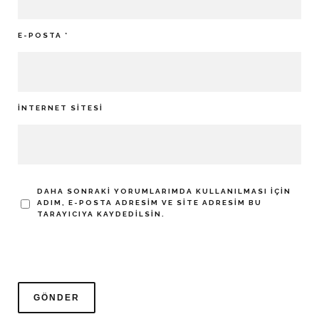
E-POSTA
*
İNTERNET SITESI
DAHA SONRAKI YORUMLARIMDA KULLANILMASI IÇIN
ADIM, E-POSTA ADRESIM VE SITE ADRESIM BU
TARAYICIYA KAYDEDILSIN.