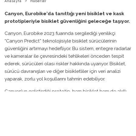
Anasayfa
Haberler
Canyon, Eurobike'da tanıttığı yeni bisiklet ve kask
prototipleriyle bisiklet güvenliğini geleceğe taşıyor.
Canyon, Eurobike 2023 fuarında sergilediği yenilikçi
“Canyon Predict” teknolojisiyle bisiklet sürücülerinin
güvenliğini artırmayı hedefliyor. Bu sistem, entegre radarlar
ve kameralar ile çevresindeki tehlikeleri önceden tespit
ederek, sürücüleri olası riskler hakkında uyarıyor. Bisiklet,
sürücü davranışları ve diğer bisikletliler için veri analizi
yaparak, zorlu yol koşullarını tahmin edebiliyor.
Canyon’un geliştirdiği prototip, hem bisiklet hem de akıllı
kask ile uyumlu çalışarak, sürücüye anlık geri bildirim
sağlıyor. Bisikletin entegre 360 derece sensörleri, viraj
alma hızı gibi bilgileri analiz ederek sürücüye önerilerde
bulunuyor. Ayrıca, bisikletin koltuk yüksekliği, sürücünün
kontrolünü artırmak için otomatik olarak ayarlanabiliyor.