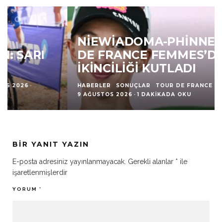
NIEWIADOMA-PHINNEY, TOUR
DE FRANCE FEMMES’DE
İKINCILIĞI KUTLADI
HABERLER
SONUÇLAR
TOUR DE FRANCE
·
9 AĞUSTOS 2026
·
1 DAKIKADA OKU
BIR YANIT YAZIN
E-posta adresiniz yayınlanmayacak.
Gerekli alanlar
*
ile
işaretlenmişlerdir
YORUM
*