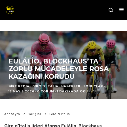
EULÁLIO, BLOCKHAUS’TA
ZORLU MÜCADELEYLE ROSA
KAZAĞINI KORUDU
BIKE PEDIA
·
GIRO D ITALIA
HABERLER
SONUÇLAR
·
0
15 MAYIS 2026
·
0 YORUM
·
1 DAKIKADA OKU
·
Anasayfa
Yarışlar
Giro d Italia
Giro d'Italia lideri Afonso Eulálio, Blockhaus