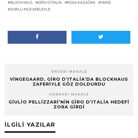
BLOCKHAUS
GIRO D'ITALIA
ROSA KAZAĞINI
YARIŞ
ZORLU MÜCADELEYLE
ÖNCEKI MAKALE
VINGEGAARD, GIRO D’ITALIA’DA BLOCKHAUS
ZAFERIYLE GÖZ DOLDURDU
SONRAKI MAKALE
GIULIO PELLIZZARI’NIN GIRO D’ITALIA HEDEFI
ZORA GIRDI
İLGILI YAZILAR