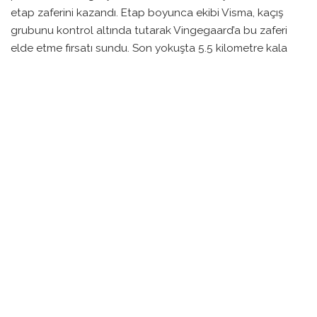
etap zaferini kazandı. Etap boyunca ekibi Visma, kaçış
grubunu kontrol altında tutarak Vingegaard’a bu zaferi
elde etme fırsatı sundu. Son yokuşta 5.5 kilometre kala
yaptığı atakla rakiplerini geride bıraktı.
Bu zafer, Vingegaard’ın genel klasmanda ikinci sıraya
yükselmesine de vesile oldu. Portekizli Afonso Eulálio’nun
yalnızca 3 dakika 17 saniye gerisinde bulunuyor.
Vingegaard, Eulálio’nun gösterdiği cesareti takdir
ederken, aynı zamanda Felix Gall’ın performansının da
dikkat çekici olduğunu vurguladı. Gall, başlangıçta
Vingegaard’ın gerisinde kalsa da, etabın sonlarına doğru
farkı azaltmayı başardı.
Vingegaard, yarışı kazanma arzusunu ifade ederken, takım
arkadaşlarının mükemmel iş çıkardığını belirtti. Bunun yanı
sıra, etkinin gün boyunca hissedildiğini ve yapılan plan
doğrultusunda hareket ettiklerini dile getirdi. Yıldız