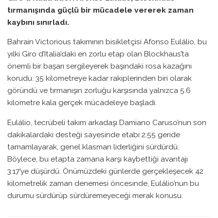
tırmanışında güçlü bir mücadele vererek zaman
kaybını sınırladı.
Bahrain Victorious takımının bisikletçisi Afonso Eulálio, bu
yılki Giro d’Italia’daki en zorlu etap olan Blockhaus’ta
önemli bir başarı sergileyerek başındaki rosa kazağını
korudu. 35 kilometreye kadar rakiplerinden biri olarak
göründü ve tırmanışın zorluğu karşısında yalnızca 5.6
kilometre kala gerçek mücadeleye başladı.
Eulálio, tecrübeli takım arkadaşı Damiano Caruso’nun son
dakikalardaki desteği sayesinde etabı 2:55 geride
tamamlayarak, genel klasman liderliğini sürdürdü.
Böylece, bu etapta zamana karşı kaybettiği avantajı
3:17’ye düşürdü. Önümüzdeki günlerde gerçekleşecek 42
kilometrelik zaman denemesi öncesinde, Eulálio’nun bu
durumu sürdürüp sürdüremeyeceği merak konusu.