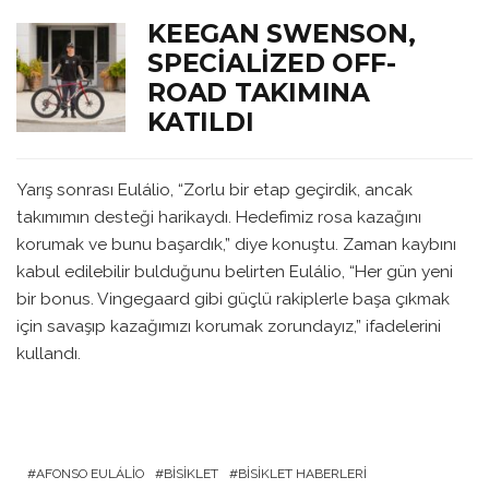
KEEGAN SWENSON,
SPECIALIZED OFF-
ROAD TAKIMINA
KATILDI
Yarış sonrası Eulálio, “Zorlu bir etap geçirdik, ancak
takımımın desteği harikaydı. Hedefimiz rosa kazağını
korumak ve bunu başardık,” diye konuştu. Zaman kaybını
kabul edilebilir bulduğunu belirten Eulálio, “Her gün yeni
bir bonus. Vingegaard gibi güçlü rakiplerle başa çıkmak
için savaşıp kazağımızı korumak zorundayız,” ifadelerini
kullandı.
AFONSO EULÁLIO
BISIKLET
BISIKLET HABERLERI