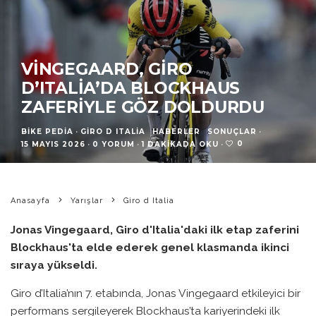
VINGEGAARD, GIRO
D’ITALIA’DA BLOCKHAUS
ZAFERIYLE GÖZ DOLDURDU
BIKE PEDIA
·
GIRO D ITALIA
HABERLER
SONUÇLAR
·
0
15 MAYIS 2026
·
0 YORUM
·
1 DAKIKADA OKU
·
Anasayfa
Yarışlar
Giro d Italia
Jonas Vingegaard, Giro d'Italia'daki ilk etap zaferini
Blockhaus'ta elde ederek genel klasmanda ikinci
sıraya yükseldi.
Giro d’Italia’nın 7. etabında, Jonas Vingegaard etkileyici bir
performans sergileyerek Blockhaus’ta kariyerindeki ilk