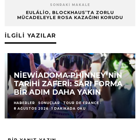
SONRAKI MAKALE
EULÁLIO, BLOCKHAUS’TA ZORLU
MÜCADELEYLE ROSA KAZAĞINI KORUDU
İLGILI YAZILAR
NIEWIADOMA-PHINNEY’NIN
TARIHI ZAFERI: SARI FORMA
BIR ADIM DAHA YAKIN
HABERLER
SONUÇLAR
TOUR DE FRANCE
·
8 AĞUSTOS 2026
·
1 DAKIKADA OKU