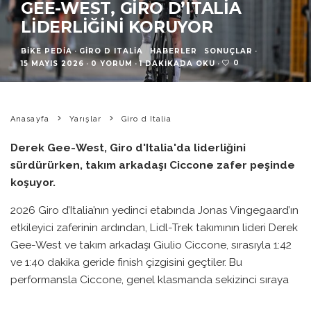
GEE-WEST, GIRO D’ITALIA
LIDERLIĞINI KORUYOR
BIKE PEDIA
·
GIRO D ITALIA
HABERLER
SONUÇLAR
·
0
15 MAYIS 2026
·
0 YORUM
·
1 DAKIKADA OKU
·
Anasayfa
Yarışlar
Giro d Italia
Derek Gee-West, Giro d'Italia'da liderliğini
sürdürürken, takım arkadaşı Ciccone zafer peşinde
koşuyor.
2026 Giro d’Italia’nın yedinci etabında Jonas Vingegaard’ın
etkileyici zaferinin ardından, Lidl-Trek takımının lideri Derek
Gee-West ve takım arkadaşı Giulio Ciccone, sırasıyla 1:42
ve 1:40 dakika geride finish çizgisini geçtiler. Bu
performansla Ciccone, genel klasmanda sekizinci sıraya
yerleşirken, Gee-West liderlik pozisyonunu korumayı