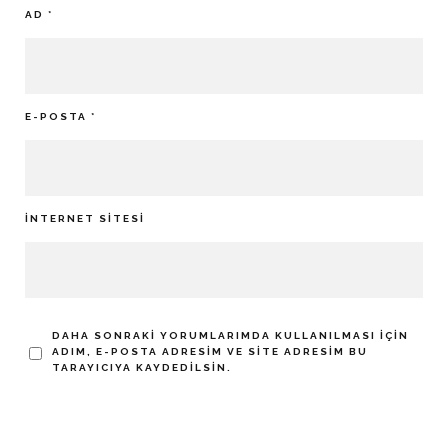
AD
*
E-POSTA
*
İNTERNET SITESI
DAHA SONRAKI YORUMLARIMDA KULLANILMASI IÇIN
ADIM, E-POSTA ADRESIM VE SITE ADRESIM BU
TARAYICIYA KAYDEDILSIN.