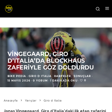
VINGEGAARD, GIRO
D’ITALIA’DA BLOCKHAUS
ZAFERIYLE GÖZ DOLDURDU
BIKE PEDIA
·
GIRO D ITALIA
HABERLER
SONUÇLAR
·
0
15 MAYIS 2026
·
0 YORUM
·
1 DAKIKADA OKU
·
Anasayfa
Yarışlar
Giro d Italia
Jonas Vingegaard, Giro d'Italia'daki ilk etap zaferini