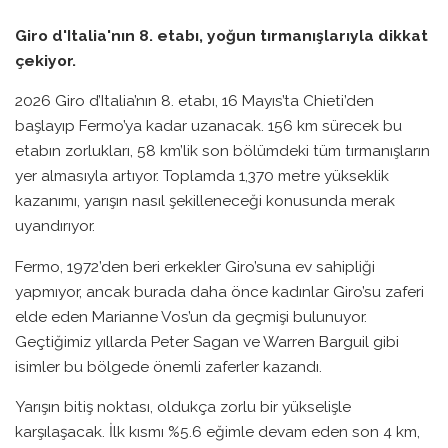
Giro d'Italia'nın 8. etabı, yoğun tırmanışlarıyla dikkat
çekiyor.
2026 Giro d’Italia’nın 8. etabı, 16 Mayıs’ta Chieti’den
başlayıp Fermo’ya kadar uzanacak. 156 km sürecek bu
etabın zorlukları, 58 km’lik son bölümdeki tüm tırmanışların
yer almasıyla artıyor. Toplamda 1,370 metre yükseklik
kazanımı, yarışın nasıl şekilleneceği konusunda merak
uyandırıyor.
Fermo, 1972’den beri erkekler Giro’suna ev sahipliği
yapmıyor, ancak burada daha önce kadınlar Giro’su zaferi
elde eden Marianne Vos’un da geçmişi bulunuyor.
Geçtiğimiz yıllarda Peter Sagan ve Warren Barguil gibi
isimler bu bölgede önemli zaferler kazandı.
Yarışın bitiş noktası, oldukça zorlu bir yükselişle
karşılaşacak. İlk kısmı %5.6 eğimle devam eden son 4 km,