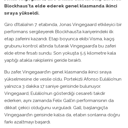
Blockhaus'ta elde ederek genel klasmanda ikinci
sıraya yükseldi.
Giro d’Italia’nın 7. etabında, Jonas Vingegaard etkileyici bir
performans sergileyerek Blockhaus’ta kariyerindeki ilk
etap zaferini kazandı. Etap boyunca ekibi Visma, kaçış
grubunu kontrol altında tutarak Vingegaard’a bu zaferi
elde etme fırsatı sundu. Son yokuşta 5.5 kilometre kala
yaptığı atakla rakiplerini geride bıraktı.
Bu zafer, Vingegaard’ın genel klasmanda ikinci sıraya
yükselmesine de vesile oldu. Portekizli Afonso Eulálio’nun
yalnızca 3 dakika 17 saniye gerisinde bulunuyor.
Vingegaard, Eulálio’nun gösterdiği cesareti takdir
ederken, aynı zamanda Felix Gall’ın performansının da
dikkat çekici olduğunu vurguladı. Gall, başlangıçta
Vingegaard’ın gerisinde kalsa da, etabın sonlarına doğru
farkı azaltmayı başardı.