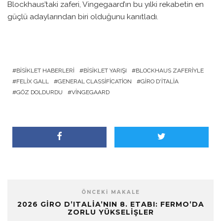
Blockhaus’taki zaferi, Vingegaard’ın bu yılki rekabetin en
güçlü adaylarından biri olduğunu kanıtladı.
BISIKLET HABERLERI
BISIKLET YARIŞI
BLOCKHAUS ZAFERIYLE
FELIX GALL
GENERAL CLASSIFICATION
GIRO D'ITALIA
GÖZ DOLDURDU
VINGEGAARD
ÖNCEKI MAKALE
2026 GIRO D’ITALIA’NIN 8. ETABI: FERMO’DA
ZORLU YÜKSELIŞLER