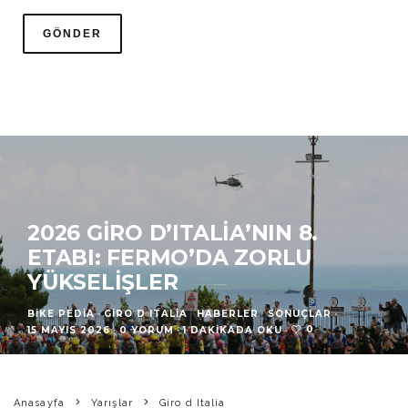
2026 GIRO D’ITALIA’NIN 8.
ETABI: FERMO’DA ZORLU
YÜKSELIŞLER
BIKE PEDIA
·
GIRO D ITALIA
HABERLER
SONUÇLAR
·
0
15 MAYIS 2026
·
0 YORUM
·
1 DAKIKADA OKU
·
Anasayfa
Yarışlar
Giro d Italia