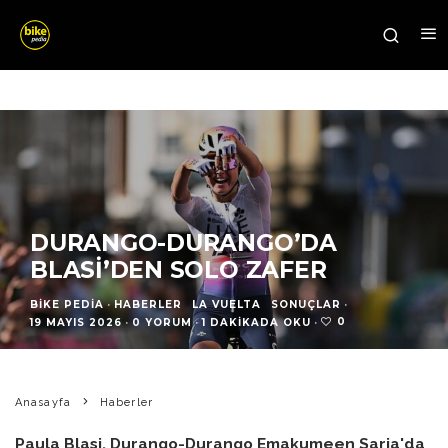
DURANGO-DURANGO’DA
BLASI’DEN SOLO ZAFER
BIKE PEDIA
·
HABERLER
LA VUELTA
SONUÇLAR
·
0
19 MAYIS 2026
·
0 YORUM
·
1 DAKIKADA OKU
·
Anasayfa
Haberler
Paula Blasi, Durango-Durango Emakumeen Saria'da