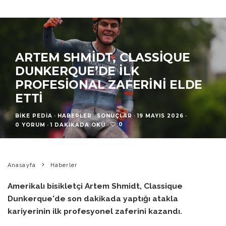
ARTEM SHMIDT, CLASSIQUE
DUNKERQUE’DE İLK
PROFESIONAL ZAFERINI ELDE
ETTI
BIKE PEDIA
·
HABERLER
SONUÇLAR
·
19 MAYIS 2026
·
0
0 YORUM
·
1 DAKIKADA OKU
·
Anasayfa
Haberler
Amerikalı bisikletçi Artem Shmidt, Classique
Dunkerque'de son dakikada yaptığı atakla
kariyerinin ilk profesyonel zaferini kazandı.