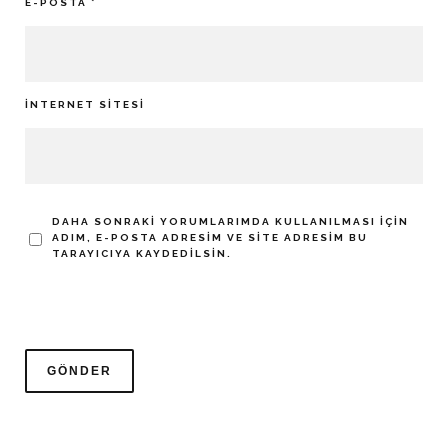
E-POSTA
*
İNTERNET SITESI
DAHA SONRAKI YORUMLARIMDA KULLANILMASI IÇIN
ADIM, E-POSTA ADRESIM VE SITE ADRESIM BU
TARAYICIYA KAYDEDILSIN.