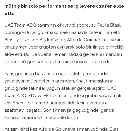
müthiş bir solo performans sergileyerek zafer elde
etti.
UAE Team ADQ takımının etkileyici sporcusu Paula Blasi,
Durango-Durango Emakumeen Saria’da zaferini ilan etti.
Blasi, yarışın son 8.5 km’sinde, Alto de Goiuria’nın zirvesine
yaklaşırken lider gruptan ayrılarak solo bir finişle birinciliği
elde etti. Bu, La Vuelta Femenina’daki genel klasmandan
sadece 10 gün sonra gelen ikinci büyük zaferi oldu.
Yarış gününün başlarında üç bisikletli grubu önde
yakalayan mücadelenin ardından, final tırmanışlarına
girildiğinde takımlar yoğun ataklar gerçekleştirdi. UAE
Team ADQ, FDJ ve EF takımları, öndeki grubu yakalamak
için önemli bir tempo artırarak liderlerin avantajını
azaltmayı başardı. Son tırmanışa geçildiğinde, geride
kalanlar arasındaki mücadele kızıştı.
Yarışın ikinci kez Alto de Goiuria’ya tırmanıldığında, Blasi