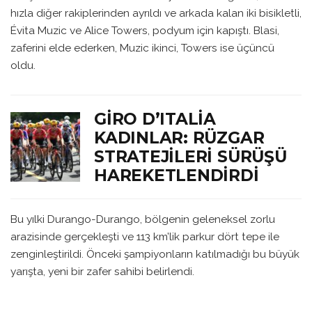
hızla diğer rakiplerinden ayrıldı ve arkada kalan iki bisikletli,
Évita Muzic ve Alice Towers, podyum için kapıştı. Blasi,
zaferini elde ederken, Muzic ikinci, Towers ise üçüncü
oldu.
GIRO D’ITALIA
KADINLAR: RÜZGAR
STRATEJILERI SÜRÜŞÜ
HAREKETLENDIRDI
Bu yılki Durango-Durango, bölgenin geleneksel zorlu
arazisinde gerçekleşti ve 113 km’lik parkur dört tepe ile
zenginleştirildi. Önceki şampiyonların katılmadığı bu büyük
yarışta, yeni bir zafer sahibi belirlendi.