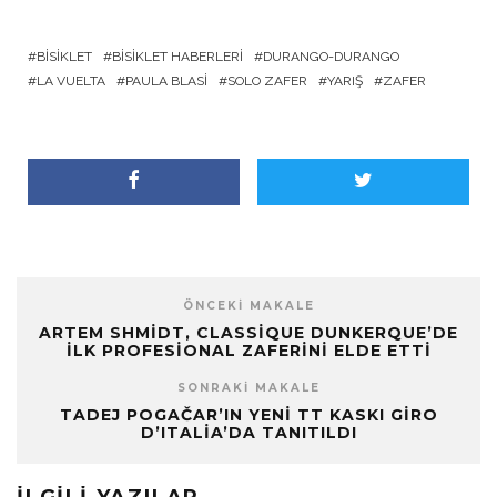
BISIKLET
BISIKLET HABERLERI
DURANGO-DURANGO
LA VUELTA
PAULA BLASI
SOLO ZAFER
YARIŞ
ZAFER
ÖNCEKI MAKALE
ARTEM SHMIDT, CLASSIQUE DUNKERQUE’DE
İLK PROFESIONAL ZAFERINI ELDE ETTI
SONRAKI MAKALE
TADEJ POGAČAR’IN YENI TT KASKI GIRO
D’ITALIA’DA TANITILDI