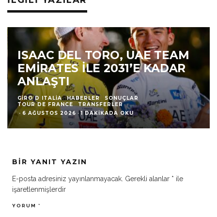
İLGILI YAZILAR
ISAAC DEL TORO, UAE TEAM
EMIRATES ILE 2031’E KADAR
ANLAŞTI
GIRO D ITALIA
HABERLER
SONUÇLAR
TOUR DE FRANCE
TRANSFERLER
·
6 AĞUSTOS 2026
·
1 DAKIKADA OKU
BIR YANIT YAZIN
E-posta adresiniz yayınlanmayacak.
Gerekli alanlar
*
ile
işaretlenmişlerdir
YORUM
*