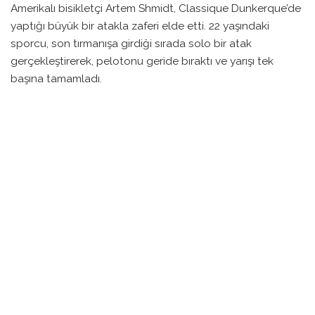
Amerikalı bisikletçi Artem Shmidt, Classique Dunkerque’de
yaptığı büyük bir atakla zaferi elde etti. 22 yaşındaki
sporcu, son tırmanışa girdiği sırada solo bir atak
gerçekleştirerek, pelotonu geride bıraktı ve yarışı tek
başına tamamladı.
Düz bir parkurda başlayan yarış, Dunkerque’den Mont-
Saint-Eloi’ye doğru ilerledi. Yağmur ve sert rüzgar gibi
zorlu hava şartlarına rağmen, Shmidt, yarış boyunca
karakterini ve gücünü sergiledi. İlk 13.7 kilometrelik
finishing turuna girerken hızlı bir başlangıç yaparak,
arkasındaki grup ile arasını açmayı başardı.
Son 5 kilometreye yaklaşırken, pelotonun hızını artırmasına
rağmen, Shmidt, öne geçtiği tırmanışta yavaşlama yaşasa
da, kazandığı avantajla zafere ulaştı. Sonuç olarak, Pierre
Gautherat ikinci, Jordi Meeus ise üçüncü olarak yarışı
tamamladı.