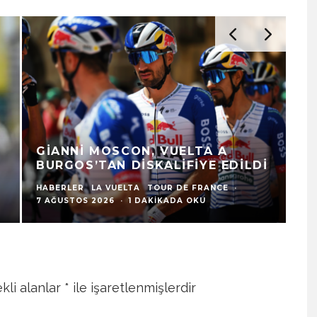
GIANNI MOSCON, VUELTA A
BURGOS’TAN DISKALIFIYE EDILDI
HABERLER
LA VUELTA
TOUR DE FRANCE
·
7 AĞUSTOS 2026
·
1 DAKIKADA OKU
kli alanlar
*
ile işaretlenmişlerdir