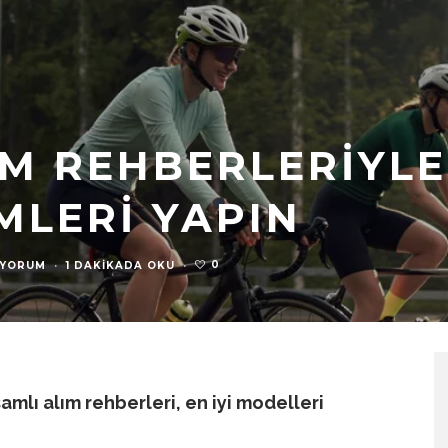
IM REHBERLERIYLE
MLERI YAPIN
0
 YORUM
·
1 DAKIKADA OKU
·
samlı alım rehberleri, en iyi modelleri