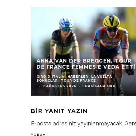
T:
ANNA VAN DER BREGGEN, TOUR
INCE
DE FRANCE FEMMES’E VEDA ETTI
GIRO D ITALIA
HABERLER
LA VUELTA
CE
·
SONUÇLAR
TOUR DE FRANCE
·
7 AĞUSTOS 2026
·
1 DAKIKADA OKU
BIR YANIT YAZIN
E-posta adresiniz yayınlanmayacak.
Gere
YORUM
*