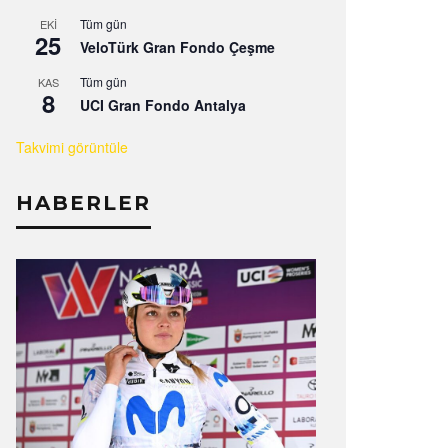
Tüm gün
EKI
25
VeloTürk Gran Fondo Çeşme
Tüm gün
KAS
8
UCI Gran Fondo Antalya
Takvimi görüntüle
HABERLER