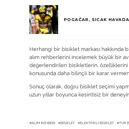
POGAČAR, SICAK HAVADA
Herhangi bir bisiklet markası hakkında b
alım rehberlerini incelemek büyük bir avan
değerlendirilen bisikletlerin, özelliklerin
konusunda daha bilinçli bir karar vermen
Sonuç olarak, doğru bisiklet seçimi yapm
uzun yıllar boyunca kesintisiz bir deneyi
ALIM REHBERI
BISIKLET
ELEKTRIKLI BISIKLET
TUR B