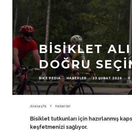
BISIKLET AL
DOĞRU SEÇI
BIKE PEDIA
·
HABERLER
·
23 ŞUBAT 2026
·
0
Anasayfa
Haberler
Bisiklet tutkunları için hazırlanmış kap
keşfetmenizi sağlıyor.