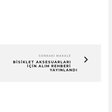
SONRAKI MAKALE
BISIKLET AKSESUARLARI
IÇIN ALIM REHBERI
YAYINLANDI