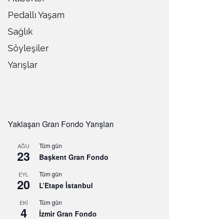
Pedallı Yaşam
Sağlık
Söyleşiler
Yarışlar
Yaklaşan Gran Fondo Yarışları
Tüm gün
AĞU
23
Başkent Gran Fondo
Tüm gün
EYL
20
L’Etape İstanbul
Tüm gün
EKI
4
İzmir Gran Fondo