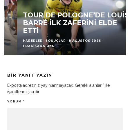
TOUR DE POLOGNE’DE LOUIS
BARRÉ İLK ZAFERINI ELDE
ETTI
HABERLER
SONUÇLAR
·
8 AĞUSTOS 2026
·
1 DAKIKADA OKU
BIR YANIT YAZIN
E-posta adresiniz yayınlanmayacak.
Gerekli alanlar
*
ile
işaretlenmişlerdir
YORUM
*