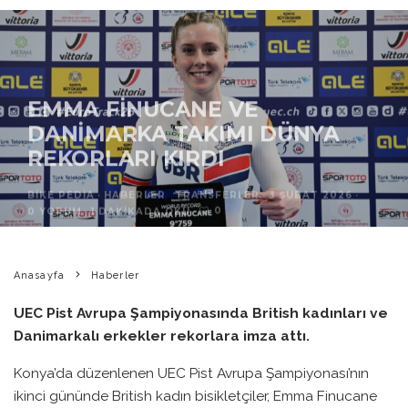
EMMA FINUCANE VE
DANIMARKA TAKIMI DÜNYA
REKORLARI KIRDI
BIKE PEDIA
·
HABERLER
TRANSFERLER
·
3 ŞUBAT 2026
·
0
0 YORUM
·
1 DAKIKADA OKU
·
Anasayfa
Haberler
UEC Pist Avrupa Şampiyonasında British kadınları ve
Danimarkalı erkekler rekorlara imza attı.
Konya’da düzenlenen UEC Pist Avrupa Şampiyonası’nın
ikinci gününde British kadın bisikletçiler, Emma Finucane