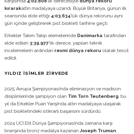
karşısında
4:02.808
’lik derecesiyle
dünya rekoru
kırarak
altın madalyaya uzandı. Büyük Britanya, günün ilk
seansında elde ettiği
4:03.634
’lük dünya rekorunu aynı
gün içinde geliştirerek pist bisikleti tarihine geçti.
Erkekler Takım Takip elemelerinde
Danimarka
tarafından
elde edilen
3:39.977
’lik derece, yapılan teknik
incelemelerin ardından
resmi dünya rekoru
olarak tescil
edildi.
YILDIZ İSIMLER ZIRVEDE
2025 Avrupa Şampiyonası’nda eliminasyon ve madison
disiplinlerinde şampiyon olan
Tim Torn Teutenberg
, bu
yıl da Erkekler Puan Yarışı’nda altın madalyaya ulaşarak
pist bisikletindeki istikrarlı başarısını sürdürdü.
2024 UCI Elit Dünya Şampiyonası’nda zamana karşı
branşında bronz madalya kazanan
Joseph Truman
,