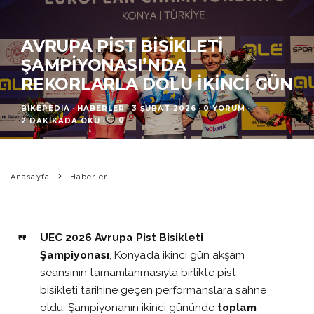
AVRUPA PIST BISIKLETI
ŞAMPIYONASI’NDA
REKORLARLA DOLU İKINCI GÜN
BIKEPEDIA
·
HABERLER
·
3 ŞUBAT 2026
·
0 YORUM
·
0
2 DAKIKADA OKU
·
Anasayfa
Haberler
UEC 2026 Avrupa Pist Bisikleti
Şampiyonası
, Konya’da ikinci gün akşam
seansının tamamlanmasıyla birlikte pist
bisikleti tarihine geçen performanslara sahne
oldu. Şampiyonanın ikinci gününde
toplam