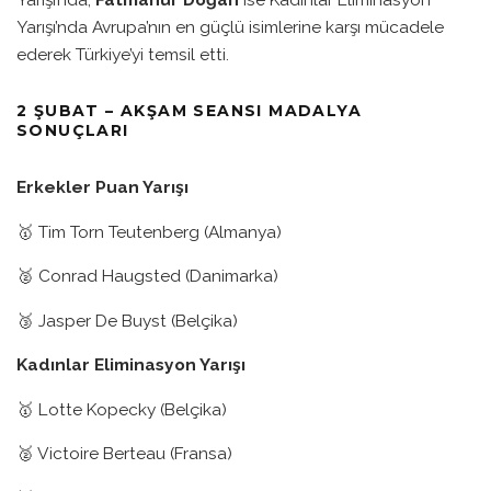
Yarışı’nda Avrupa’nın en güçlü isimlerine karşı mücadele
ederek Türkiye’yi temsil etti.
2 ŞUBAT – AKŞAM SEANSI MADALYA
SONUÇLARI
Erkekler Puan Yarışı
🥇 Tim Torn Teutenberg (Almanya)
🥈 Conrad Haugsted (Danimarka)
🥉 Jasper De Buyst (Belçika)
Kadınlar Eliminasyon Yarışı
🥇 Lotte Kopecky (Belçika)
🥈 Victoire Berteau (Fransa)