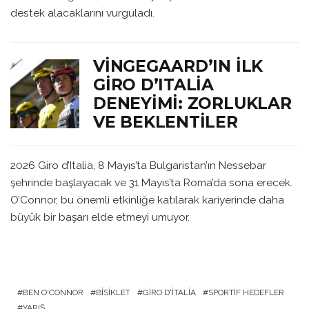
destek alacaklarını vurguladı.
VINGEGAARD’IN İLK
GIRO D’ITALIA
DENEYIMI: ZORLUKLAR
VE BEKLENTILER
2026 Giro d’Italia, 8 Mayıs’ta Bulgaristan’ın Nessebar
şehrinde başlayacak ve 31 Mayıs’ta Roma’da sona erecek.
O’Connor, bu önemli etkinliğe katılarak kariyerinde daha
büyük bir başarı elde etmeyi umuyor.
BEN O'CONNOR
BISIKLET
GIRO D'ITALIA
SPORTIF HEDEFLER
YARIŞ