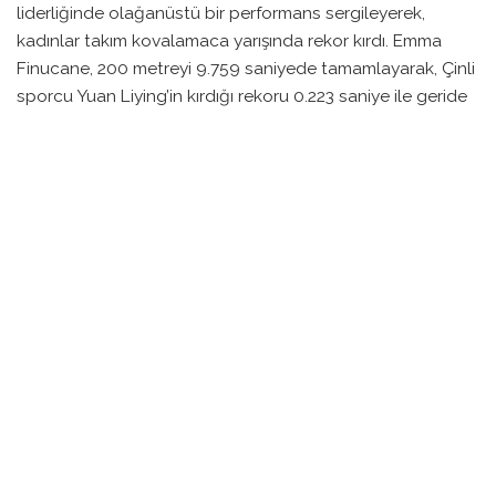
liderliğinde olağanüstü bir performans sergileyerek,
kadınlar takım kovalamaca yarışında rekor kırdı. Emma
Finucane, 200 metreyi 9.759 saniyede tamamlayarak, Çinli
sporcu Yuan Liying’in kırdığı rekoru 0.223 saniye ile geride
bıraktı.
Finucane, şampiyonaya büyük bir hedefle geldiğini ve bu
rekoru kırmak istediğini ifade etti. “Her yarışmacının bu
fırsatı değerlendirmek istediğini biliyorum. Çok gergindim
ama sahada elimden gelenin en iyisini yaptım,” dedi. Bu
süreçte, takımının da 4,000 metre rekorunu yeniden ele
geçirmesi dikkat çekti.
Danimarka erkek takımının ise 4,000 metre takım
kovalamacasındaki performansı göz doldurdu. İlk turda,
Avustralya’nın Paris Olimpiyatları’nda belirlediği rekoru
3:39.977 ile geçerek tarih yazdılar. Danimarkalı sporcular,
finalde İsviçre’yi geçerek Avrupa şampiyonluğunu kazandı.