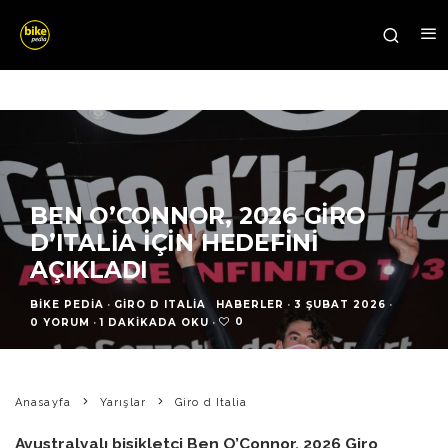
BEN O’CONNOR, 2026 GIRO
D’ITALIA IÇIN HEDEFINI
AÇIKLADI
BIKE PEDIA
·
GIRO D ITALIA
HABERLER
·
3 ŞUBAT 2026
·
0
0 YORUM
·
1 DAKIKADA OKU
·
Anasayfa
Yarışlar
Giro d Italia
Avustralyalı bisikletçi Ben O’Connor, 2026 Giro