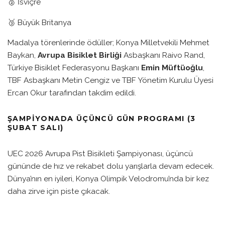
🥈 İsviçre
🥉 Büyük Britanya
Madalya törenlerinde ödüller; Konya Milletvekili Mehmet
Baykan,
Avrupa Bisiklet Birliği
Asbaşkanı Raivo Rand,
Türkiye Bisiklet Federasyonu Başkanı
Emin Müftüoğlu
,
TBF Asbaşkanı Metin Cengiz ve TBF Yönetim Kurulu Üyesi
Ercan Okur tarafından takdim edildi.
ŞAMPIYONADA ÜÇÜNCÜ GÜN PROGRAMI (3
ŞUBAT SALI)
UEC 2026 Avrupa Pist Bisikleti Şampiyonası, üçüncü
gününde de hız ve rekabet dolu yarışlarla devam edecek.
Dünya’nın en iyileri, Konya Olimpik Velodromu’nda bir kez
daha zirve için piste çıkacak.