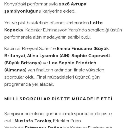
Konya’daki performansıyla
2026 Avrupa
şampiyonluğunu
kariyerine ekledi.
Yol ve pist bisikletinin efsane isimlerinden
Lotte
Kopecky
, Kadınlar Eliminasyon Yarışı’nda sergilediği üstün
performansla altın madalyanın sahibi oldu.
Kadınlar Bireysel Sprint’te
Emma Finucane (Büyük
Britanya)
,
Alina Lysenko (AIN)
,
Sophie Capewell
(Büyük Britanya)
ve
Lea Sophie Friedrich
(Almanya)
yarı finallerin ardından finale yükselen
sporcular oldu. Final mücadeleleri üçüncü gün
programında yer alacak.
MILLI SPORCULAR PISTTE MÜCADELE ETTI
Şampiyonanın ikinci gününde milli sporcular da piste
çıktı.
Mustafa Tarakçı
, Erkekler Puan
Yarışı’nda;
Fatmanur Doğan
ise Kadınlar Eliminasyon