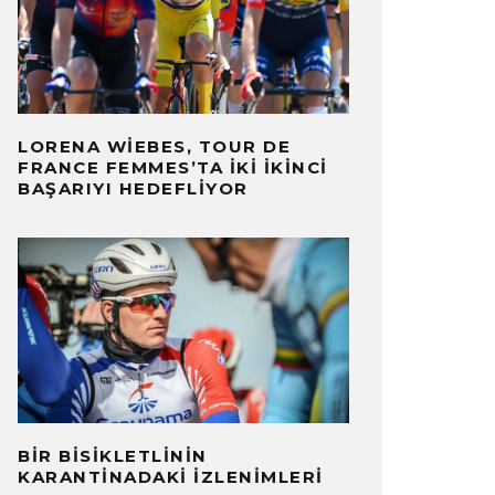
LORENA WIEBES, TOUR DE
FRANCE FEMMES’TA İKI İKINCI
BAŞARIYI HEDEFLIYOR
BIR BISIKLETLININ
KARANTINADAKI İZLENIMLERI