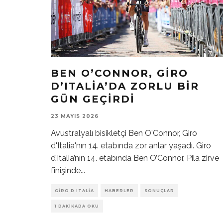
BEN O’CONNOR, GIRO
D’ITALIA’DA ZORLU BIR
GÜN GEÇIRDI
23 MAYIS 2026
Avustralyalı bisikletçi Ben O'Connor, Giro
d'Italia'nın 14. etabında zor anlar yaşadı. Giro
d’Italia’nın 14. etabında Ben O’Connor, Pila zirve
finişinde
...
GIRO D ITALIA
HABERLER
SONUÇLAR
1 DAKIKADA OKU