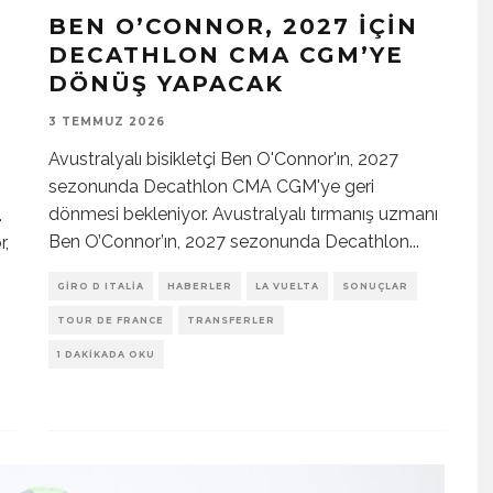
BEN O’CONNOR, 2027 İÇIN
DECATHLON CMA CGM’YE
DÖNÜŞ YAPACAK
3 TEMMUZ 2026
Avustralyalı bisikletçi Ben O'Connor'ın, 2027
sezonunda Decathlon CMA CGM'ye geri
dönmesi bekleniyor. Avustralyalı tırmanış uzmanı
.
Ben O’Connor’ın, 2027 sezonunda Decathlon
...
r,
GIRO D ITALIA
HABERLER
LA VUELTA
SONUÇLAR
TOUR DE FRANCE
TRANSFERLER
1 DAKIKADA OKU