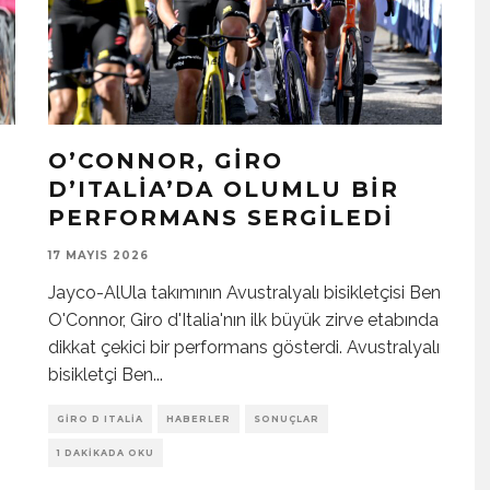
O’CONNOR, GIRO
D’ITALIA’DA OLUMLU BIR
PERFORMANS SERGILEDI
17 MAYIS 2026
Jayco-AlUla takımının Avustralyalı bisikletçisi Ben
O'Connor, Giro d'Italia'nın ilk büyük zirve etabında
dikkat çekici bir performans gösterdi. Avustralyalı
bisikletçi Ben
...
GIRO D ITALIA
HABERLER
SONUÇLAR
1 DAKIKADA OKU