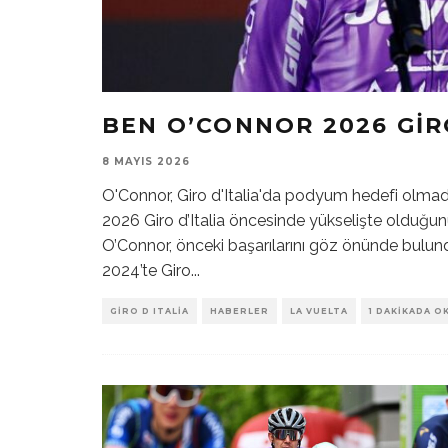
BEN O’CONNOR 2026 GIRO
8 MAYIS 2026
O'Connor, Giro d'Italia'da podyum hedefi olmada
2026 Giro d’Italia öncesinde yükselişte olduğun
O’Connor, önceki başarılarını göz önünde bulundu
2024’te Giro
...
GIRO D ITALIA
HABERLER
LA VUELTA
1 DAKIKADA O