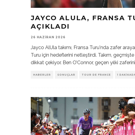
JAYCO ALULA, FRANSA 
AÇIKLADI
26 HAZIRAN 2026
Jayco AlUla takımı, Fransa Turu'nda zafer aray
Turu için hedeflerini netleştirdi. Takım, geçmişte 
dikkat çekiyor. Ben O’Connor, geçen yılki zaferin
HABERLER
SONUÇLAR
TOUR DE FRANCE
1 DAKIKAD