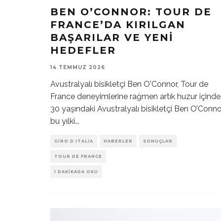
BEN O’CONNOR: TOUR DE
FRANCE’DA KIRILGAN
BAŞARILAR VE YENI
HEDEFLER
14 TEMMUZ 2026
Avustralyalı bisikletçi Ben O'Connor, Tour de
France deneyimlerine rağmen artık huzur içinde
30 yaşındaki Avustralyalı bisikletçi Ben O’Conno
bu yılki
...
GIRO D ITALIA
HABERLER
SONUÇLAR
TOUR DE FRANCE
1 DAKIKADA OKU