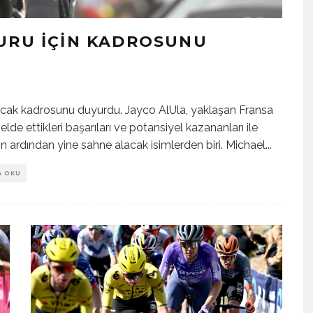
TURU İÇIN KADROSUNU
acak kadrosunu duyurdu. Jayco AlUla, yaklaşan Fransa
elde ettikleri başarıları ve potansiyel kazananları ile
in ardından yine sahne alacak isimlerden biri. Michael
...
A OKU