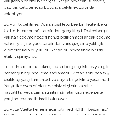
yarışlarının önemli bir parçası. Yarışın heyecanı sürerken,
bazı bisikletçiler etap boyunca çekilmek zorunda
kalabiliyor.
Bu yılın ilk çekilmesi, Alman bisikletçi Lea Lin Teutenberg
(Lotto-Intermarché) tarafından gerçekleşti. Teutenberg’in
yarıştan çekilme nedeni henüz belirlenmedi ancak çekilme
haberi, yarış radyosu tarafından varış çizgisine yaklaşık 35
kilometre kala duyuruldu. Yarışın bu noktasında bir iniş
etabı yaşanıyordu.
Lotto-Intermarché takımı, Teutenberg’in çekilmesiyle ilgili
herhangi bir güncelleme sağlamadı. İlk etap sonunda 125
bisikletçi yarışı tamamladı ve başka bir çekilme yaşanmadı.
Yarışın ilerleyen günlerinde bisikletçilerin kazalar,
hastalıklar veya zaman limitini aşmaları gibi nedenlerle
yarıştan çekilme ihtimali bulunuyor.
Bu yıl La Vuelta Femenina’da ‘bitirmedi’ (DNF), ‘başlamadı’