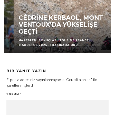
CÉDRINE KERBAOL, MONT
VENTOUX’DA YÜKSELIŞE
GEÇTI
HABERLER
SONUÇLAR
TOUR DE FRANCE
·
8 AĞUSTOS 2026
·
1 DAKIKADA OKU
BIR YANIT YAZIN
E-posta adresiniz yayınlanmayacak.
Gerekli alanlar
*
ile
işaretlenmişlerdir
YORUM
*