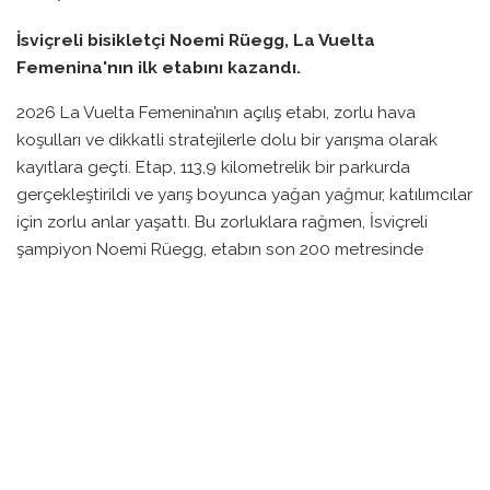
İsviçreli bisikletçi Noemi Rüegg, La Vuelta
Femenina'nın ilk etabını kazandı.
2026 La Vuelta Femenina’nın açılış etabı, zorlu hava
koşulları ve dikkatli stratejilerle dolu bir yarışma olarak
kayıtlara geçti. Etap, 113,9 kilometrelik bir parkurda
gerçekleştirildi ve yarış boyunca yağan yağmur, katılımcılar
için zorlu anlar yaşattı. Bu zorluklara rağmen, İsviçreli
şampiyon Noemi Rüegg, etabın son 200 metresinde
pelotondan koparak kazanan oldu ve La Roja liderlik
formasını giymeye hak kazandı.
Rüegg’in ardında, eski dünya şampiyonu Lotte Kopecky
ikinci, Franziska Koch ise üçüncü sırayı aldı. Rüegg, bu
zaferle beraber 10 saniyelik bir bonus da kazandı ve Koch
ile aynı süreyi paylaşarak genel klasmanda liderliğe
yükseldi. İlk üçte yer alan bisikletçiler arasında fark
oldukça azdı, bu da yarışın ilerleyen günlerinde daha fazla