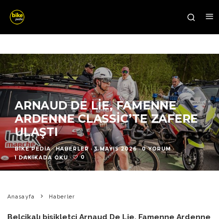
ARNAUD DE LIE, FAMENNE
ARDENNE CLASSIC’TE ZAFERE
ULAŞTI
BIKE PEDIA
·
HABERLER
·
3 MAYIS 2026
·
0 YORUM
·
0
1 DAKIKADA OKU
·
Anasayfa
Haberler
Belçikalı bisikletçi Arnaud De Lie, Famenne Ardenne