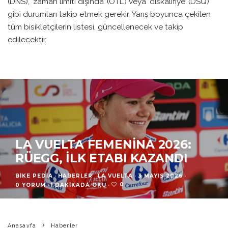
(DNS), ‘zaman limiti dışında’ (OTL) veya ‘diskalifiye’ (DSQ)
gibi durumları takip etmek gerekir. Yarış boyunca çekilen
tüm bisikletçilerin listesi, güncellenecek ve takip
edilecektir.
LA VUELTA FEMENINA 2026:
RÜEGG, İLK ETABI KAZANDI
BIKE PEDIA
·
HABERLER
LA VUELTA
·
3 MAYIS 2026
·
0
0 YORUM
·
1 DAKIKADA OKU
·
Anasayfa
Haberler