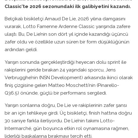
Classic'te 2026 sezonundaki ilk galibiyetini kazandı.
Belçikalı bisikletçi Arnaud De Lie, 2026 yılına damgasını
vurarak, Lotto Famenne Ardenne Classic yarışında zafere
ulaştı. Bu, De Lie’nin son dört yıl içinde kazandığı üçüncü
zafer oldu ve özellikle uzun süren bir form düşüklüğünün
ardından geldi.
Yarışın sonunda gerçekleştirdiği heyecan dolu sprint ile
rakiplerini geride bırakan 24 yaşındaki sporcu, Jens
Verbrugghe’nin (NSN Development) arkasında ikinci olarak
finiş çizgisine gelen Matteo Moschetti’nin (Pinarello-
Q36.5) önünde, güçlü bir performans sergiledi.
Yarışın sonlarına doğru, De Lie ve rakiplerinin zafer şansı
bir an için tehlikeye girdi. Üç bisikletçi, finish hattına doğru
30 saniye farkla ilerliyordu. De Lie’nin takımı Lotto-
Intermarché, gün boyunca etkin rol oynamasına rağmen,
liderliği başkalarına bırakmayı tercih etti.