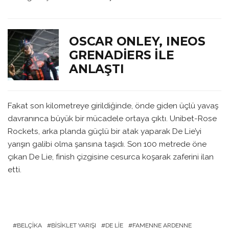
OSCAR ONLEY, INEOS
GRENADIERS ILE
ANLAŞTI
Fakat son kilometreye girildiğinde, önde giden üçlü yavaş
davranınca büyük bir mücadele ortaya çıktı. Unibet-Rose
Rockets, arka planda güçlü bir atak yaparak De Lie’yi
yarışın galibi olma şansına taşıdı. Son 100 metrede öne
çıkan De Lie, finish çizgisine cesurca koşarak zaferini ilan
etti.
BELÇIKA
BISIKLET YARIŞI
DE LIE
FAMENNE ARDENNE