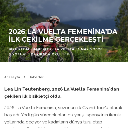
2026 LA VUELTA FEMENINA’DA
İLK ÇEKILME GERÇEKLEŞTI
BIKE PEDIA
·
HABERLER
LA VUELTA
·
3 MAYIS 2026
·
0
0 YORUM
·
1 DAKIKADA OKU
·
Anasayfa
Haberler
Lea Lin Teutenberg, 2026 La Vuelta Femenina'dan
çekilen ilk bisikletçi oldu.
2026 La Vuelta Femenina, sezonun ilk Grand Tour’u olarak
başladı. Yedi gün sürecek olan bu yarış, İspanya’nın ikonik
yollarında geçiyor ve kadınların dünya turu etap