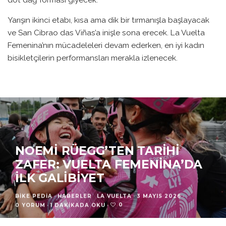
Yarışın ikinci etabı, kısa ama dik bir tırmanışla başlayacak
ve San Cibrao das Viñas’a inişle sona erecek. La Vuelta
Femenina’nın mücadeleleri devam ederken, en iyi kadın
bisikletçilerin performansları merakla izlenecek.
NOEMI RÜEGG’TEN TARIHI
ZAFER: VUELTA FEMENINA’DA
İLK GALIBIYET
BIKE PEDIA
·
HABERLER
LA VUELTA
·
3 MAYIS 2026
·
0
0 YORUM
·
1 DAKIKADA OKU
·