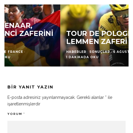
TOUR DE POLOGNE’DE BART
LEMMEN ZAFERI ELDE ETTI
HABERLER
SONUÇLAR
·
6 AĞUSTOS 2026
·
1 DAKIKADA OKU
BIR YANIT YAZIN
E-posta adresiniz yayınlanmayacak.
Gerekli alanlar
*
ile
işaretlenmişlerdir
YORUM
*