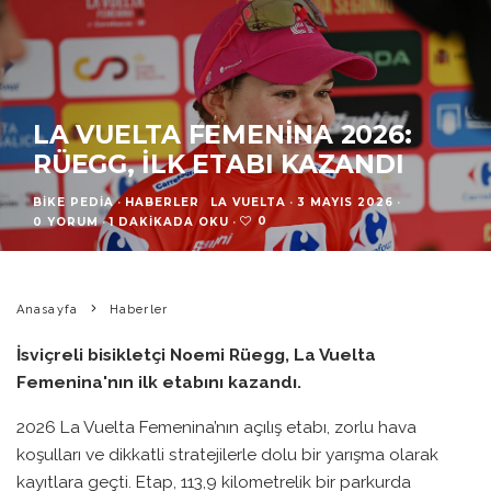
LA VUELTA FEMENINA 2026:
RÜEGG, İLK ETABI KAZANDI
BIKE PEDIA
·
HABERLER
LA VUELTA
·
3 MAYIS 2026
·
0
0 YORUM
·
1 DAKIKADA OKU
·
Anasayfa
Haberler
İsviçreli bisikletçi Noemi Rüegg, La Vuelta
Femenina'nın ilk etabını kazandı.
2026 La Vuelta Femenina’nın açılış etabı, zorlu hava
koşulları ve dikkatli stratejilerle dolu bir yarışma olarak
kayıtlara geçti. Etap, 113,9 kilometrelik bir parkurda