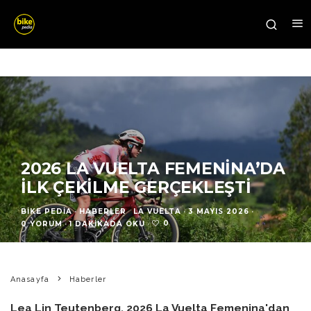
2026 LA VUELTA FEMENINA’DA
İLK ÇEKILME GERÇEKLEŞTI
BIKE PEDIA
·
HABERLER
LA VUELTA
·
3 MAYIS 2026
·
0
0 YORUM
·
1 DAKIKADA OKU
·
Anasayfa
Haberler
Lea Lin Teutenberg, 2026 La Vuelta Femenina'dan