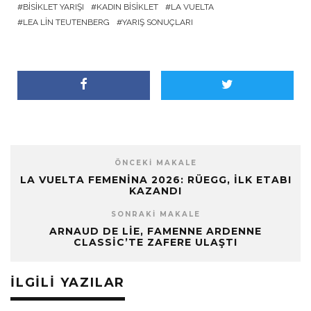
BISIKLET YARIŞI
KADIN BISIKLET
LA VUELTA
LEA LIN TEUTENBERG
YARIŞ SONUÇLARI
ÖNCEKI MAKALE
LA VUELTA FEMENINA 2026: RÜEGG, İLK ETABI
KAZANDI
SONRAKI MAKALE
ARNAUD DE LIE, FAMENNE ARDENNE
CLASSIC’TE ZAFERE ULAŞTI
İLGILI YAZILAR