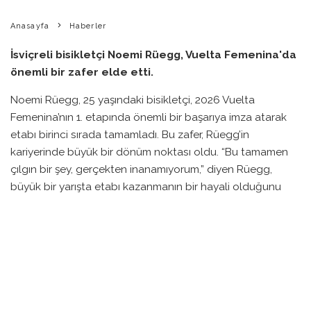
Anasayfa
Haberler
İsviçreli bisikletçi Noemi Rüegg, Vuelta Femenina'da
önemli bir zafer elde etti.
Noemi Rüegg, 25 yaşındaki bisikletçi, 2026 Vuelta
Femenina’nın 1. etapında önemli bir başarıya imza atarak
etabı birinci sırada tamamladı. Bu zafer, Rüegg’in
kariyerinde büyük bir dönüm noktası oldu. “Bu tamamen
çılgın bir şey, gerçekten inanamıyorum,” diyen Rüegg,
büyük bir yarışta etabı kazanmanın bir hayali olduğunu
belirtti.
Rüegg, zorlu bir yukarı sprintle Lotte Kopecky ve
Franziska Koch’u geride bırakarak Avrupa’daki ilk bireysel
WorldTour zaferini elde etti. Rüegg, 2024 sezonunda EF
Education-Oatly takımıyla anlaştıktan sonra ilk yarışında
zafer kazanarak formunu göstermeye başladı ve ardından