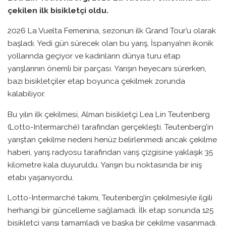
çekilen ilk bisikletçi oldu.
2026 La Vuelta Femenina, sezonun ilk Grand Tour’u olarak
başladı. Yedi gün sürecek olan bu yarış, İspanya’nın ikonik
yollarında geçiyor ve kadınların dünya turu etap
yarışlarının önemli bir parçası. Yarışın heyecanı sürerken,
bazı bisikletçiler etap boyunca çekilmek zorunda
kalabiliyor.
Bu yılın ilk çekilmesi, Alman bisikletçi Lea Lin Teutenberg
(Lotto-Intermarché) tarafından gerçekleşti. Teutenberg’in
yarıştan çekilme nedeni henüz belirlenmedi ancak çekilme
haberi, yarış radyosu tarafından varış çizgisine yaklaşık 35
kilometre kala duyuruldu. Yarışın bu noktasında bir iniş
etabı yaşanıyordu.
Lotto-Intermarché takımı, Teutenberg’in çekilmesiyle ilgili
herhangi bir güncelleme sağlamadı. İlk etap sonunda 125
bisikletçi yarışı tamamladı ve başka bir çekilme yaşanmadı.