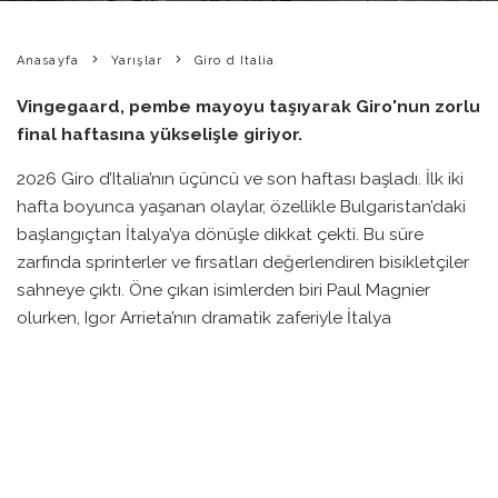
Anasayfa
Yarışlar
Giro d Italia
Vingegaard, pembe mayoyu taşıyarak Giro'nun zorlu
final haftasına yükselişle giriyor.
2026 Giro d’Italia’nın üçüncü ve son haftası başladı. İlk iki
hafta boyunca yaşanan olaylar, özellikle Bulgaristan’daki
başlangıçtan İtalya’ya dönüşle dikkat çekti. Bu süre
zarfında sprinterler ve fırsatları değerlendiren bisikletçiler
sahneye çıktı. Öne çıkan isimlerden biri Paul Magnier
olurken, Igor Arrieta’nın dramatik zaferiyle İtalya
topraklarında yarış heyecanı arttı.
Jonas Vingegaard, Pila’daki zirve finishinde ilk kez pembe
mayoyu giymeyi başardı ve son haftaya 2:26’lık bir
avantajla girdi. Eulálio ve Felix Gall gibi önemli rakiplerini
geride bırakmış durumda. Vingegaard, Artık son ikisi çok