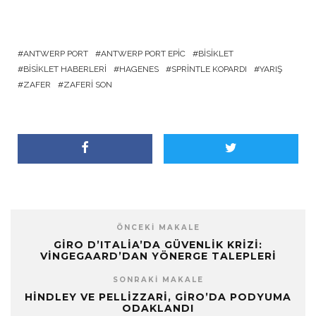
ANTWERP PORT
ANTWERP PORT EPIC
BISIKLET
BISIKLET HABERLERI
HAGENES
SPRINTLE KOPARDI
YARIŞ
ZAFER
ZAFERI SON
ÖNCEKI MAKALE
GIRO D’ITALIA’DA GÜVENLIK KRIZI:
VINGEGAARD’DAN YÖNERGE TALEPLERI
SONRAKI MAKALE
HINDLEY VE PELLIZZARI, GIRO’DA PODYUMA
ODAKLANDI