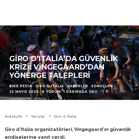
GIRO D’ITALIA’DA GÜVENLIK
KRIZI: VINGEGAARD’DAN
YÖNERGE TALEPLERI
BIKE PEDIA
·
GIRO D ITALIA
HABERLER
SONUÇLAR
·
0
25 MAYIS 2026
·
0 YORUM
·
1 DAKIKADA OKU
·
Anasayfa
Yarışlar
Giro d Italia
Giro d'Italia organizatörleri, Vingegaard'ın güvenlik
endişelerine yanıt verdi.