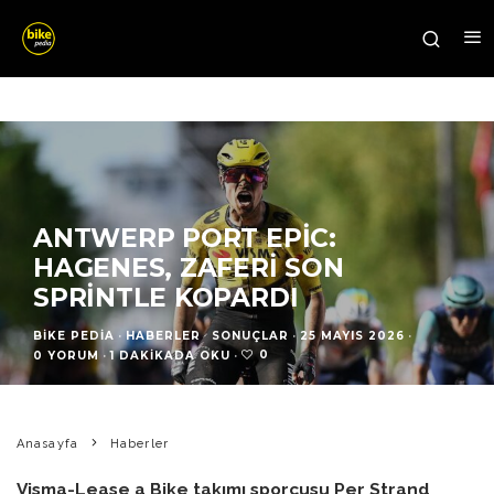
ANTWERP PORT EPIC:
HAGENES, ZAFERI SON
SPRINTLE KOPARDI
BIKE PEDIA
·
HABERLER
SONUÇLAR
·
25 MAYIS 2026
·
0
0 YORUM
·
1 DAKIKADA OKU
·
Anasayfa
Haberler
Visma-Lease a Bike takımı sporcusu Per Strand