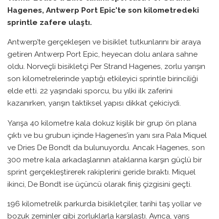
Hagenes, Antwerp Port Epic'te son kilometredeki
sprintle zafere ulaştı.
Antwerp’te gerçekleşen ve bisiklet tutkunlarını bir araya
getiren Antwerp Port Epic, heyecan dolu anlara sahne
oldu. Norveçli bisikletçi Per Strand Hagenes, zorlu yarışın
son kilometrelerinde yaptığı etkileyici sprintle birinciliği
elde etti. 22 yaşındaki sporcu, bu yılki ilk zaferini
kazanırken, yarışın taktiksel yapısı dikkat çekiciydi.
Yarışa 40 kilometre kala dokuz kişilik bir grup ön plana
çıktı ve bu grubun içinde Hagenes’in yanı sıra Pala Miquel
ve Dries De Bondt da bulunuyordu. Ancak Hagenes, son
300 metre kala arkadaşlarının ataklarına karşın güçlü bir
sprint gerçekleştirerek rakiplerini geride bıraktı. Miquel
ikinci, De Bondt ise üçüncü olarak finiş çizgisini geçti.
196 kilometrelik parkurda bisikletçiler, tarihi taş yollar ve
bozuk zeminler gibi zorluklarla karşılaştı. Ayrıca, yarış