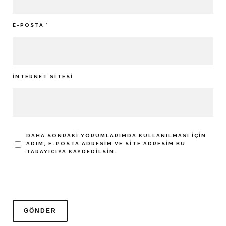
E-POSTA
*
İNTERNET SITESI
DAHA SONRAKI YORUMLARIMDA KULLANILMASI IÇIN
ADIM, E-POSTA ADRESIM VE SITE ADRESIM BU
TARAYICIYA KAYDEDILSIN.