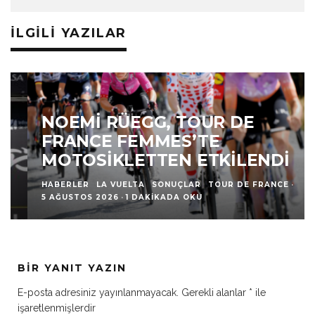
İLGILI YAZILAR
NOEMI RÜEGG, TOUR DE
FRANCE FEMMES’TE
MOTOSIKLETTEN ETKILENDI
HABERLER
LA VUELTA
SONUÇLAR
TOUR DE FRANCE
·
5 AĞUSTOS 2026
·
1 DAKIKADA OKU
BIR YANIT YAZIN
E-posta adresiniz yayınlanmayacak.
Gerekli alanlar
*
ile
işaretlenmişlerdir