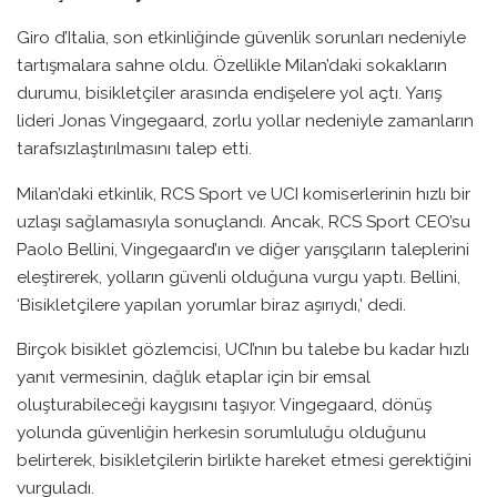
Giro d’Italia, son etkinliğinde güvenlik sorunları nedeniyle
tartışmalara sahne oldu. Özellikle Milan’daki sokakların
durumu, bisikletçiler arasında endişelere yol açtı. Yarış
lideri Jonas Vingegaard, zorlu yollar nedeniyle zamanların
tarafsızlaştırılmasını talep etti.
Milan’daki etkinlik, RCS Sport ve UCI komiserlerinin hızlı bir
uzlaşı sağlamasıyla sonuçlandı. Ancak, RCS Sport CEO’su
Paolo Bellini, Vingegaard’ın ve diğer yarışçıların taleplerini
eleştirerek, yolların güvenli olduğuna vurgu yaptı. Bellini,
‘Bisikletçilere yapılan yorumlar biraz aşırıydı,’ dedi.
Birçok bisiklet gözlemcisi, UCI’nın bu talebe bu kadar hızlı
yanıt vermesinin, dağlık etaplar için bir emsal
oluşturabileceği kaygısını taşıyor. Vingegaard, dönüş
yolunda güvenliğin herkesin sorumluluğu olduğunu
belirterek, bisikletçilerin birlikte hareket etmesi gerektiğini
vurguladı.