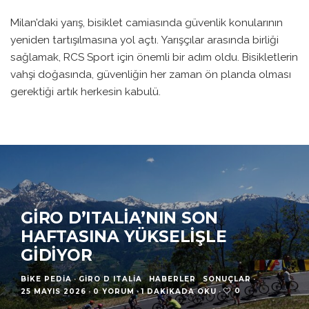
Milan’daki yarış, bisiklet camiasında güvenlik konularının
yeniden tartışılmasına yol açtı. Yarışçılar arasında birliği
sağlamak, RCS Sport için önemli bir adım oldu. Bisikletlerin
vahşi doğasında, güvenliğin her zaman ön planda olması
gerektiği artık herkesin kabulü.
GIRO D’ITALIA’NIN SON
HAFTASINA YÜKSELIŞLE
GIDIYOR
BIKE PEDIA
·
GIRO D ITALIA
HABERLER
SONUÇLAR
·
0
25 MAYIS 2026
·
0 YORUM
·
1 DAKIKADA OKU
·