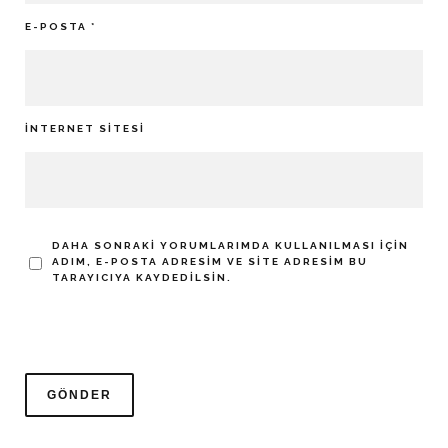
E-POSTA
*
İNTERNET SITESI
DAHA SONRAKI YORUMLARIMDA KULLANILMASI IÇIN
ADIM, E-POSTA ADRESIM VE SITE ADRESIM BU
TARAYICIYA KAYDEDILSIN.