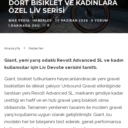
DÖRT BISIKLET VE KADINLARA
ÖZEL LIV SERISI
BIKE PEDIA
·
HABERLER
·
30 HAZIRAN 2026
·
0 YORUM
·
0
1 DAKIKADA OKU
·
Anasayfa
Haberler
Giant, yeni yarış odaklı Revolt Advanced SL ve kadın
kullanıcılar için Liv Devote serisini tanıttı.
Giant, bisiklet tutkunlarını heyecanlandıracak yeni gravel
bisikletleri ile dikkat çekiyor. Unbound Gravel etkinliğinde
tanıtılan yeni Revolt Advanced SL, markanın şimdiye kadar
ürettiği en hafif ve en hızlı gravel yarış bisikleti olma
iddiasında. Tamamen yenilenen tasarımı ile modern gravel
yarış koşullarına uygun olarak geliştirilmiştir. Giant, bu
modelin her bir bileşenini test ederek, genel performansa