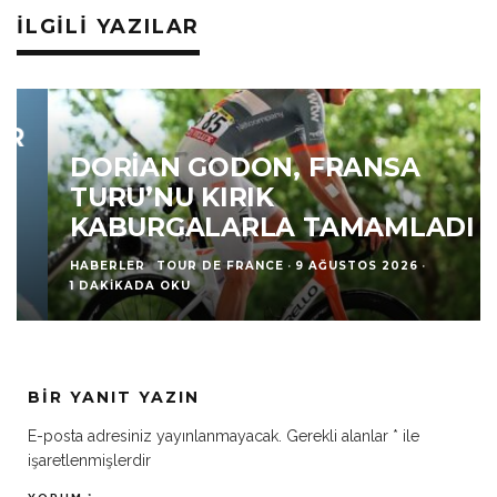
İLGILI YAZILAR
DORIAN GODON, FRANSA
TURU’NU KIRIK
KABURGALARLA TAMAMLADI
HABERLER
TOUR DE FRANCE
·
9 AĞUSTOS 2026
·
1 DAKIKADA OKU
BIR YANIT YAZIN
E-posta adresiniz yayınlanmayacak.
Gerekli alanlar
*
ile
işaretlenmişlerdir