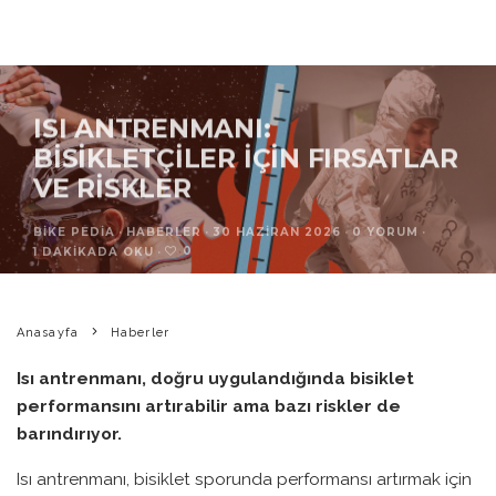
ISI ANTRENMANI:
BISIKLETÇILER İÇIN FIRSATLAR
VE RISKLER
BIKE PEDIA
·
HABERLER
·
30 HAZIRAN 2026
·
0 YORUM
·
0
1 DAKIKADA OKU
·
Anasayfa
Haberler
Isı antrenmanı, doğru uygulandığında bisiklet
performansını artırabilir ama bazı riskler de
barındırıyor.
Isı antrenmanı, bisiklet sporunda performansı artırmak için