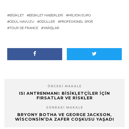
BISIKLET
BISIKLET HABERLERI
MILYON EURO
ÖDÜL HAVUZU
ÖDÜLLER
PROFESYONEL SPOR
TOUR DE FRANCE
YARIŞLAR
ÖNCEKI MAKALE
ISI ANTRENMANI: BISIKLETÇILER İÇIN
FIRSATLAR VE RISKLER
SONRAKI MAKALE
BRYONY BOTHA VE GEORGE JACKSON,
WISCONSIN’DA ZAFER COŞKUSU YAŞADI