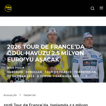
2026 TOUR DE FRANCE’DA
ÖDÜL HAVUZU 2.5 MILYON
EURO’YU AŞACAK
BIKE PEDIA
·
HABERLER
SONUÇLAR
TOUR DE FRANCE
TRANSFERLER
·
0
30 HAZIRAN 2026
·
0 YORUM
·
1 DAKIKADA OKU
·
Anasayfa
Haberler
2026 Tour de France'da, toplamda 2.5 milyon