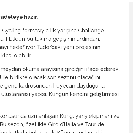
adeleye hazır.
o Cycling formasıyla ilk yarışına Challenge
a-FDJ’den bu takıma geçişinin ardından,
ayı hedefliyor. Tudor’daki yeni projesinin
ası olabilir.
 meydan okuma arayışına girdiğini ifade ederek,
e birlikte olacak son sezonu olacağını
en ve genç kadrosundan heyecan duyduğunu
uluslararası yapısı, Küng’ün kendini geliştirmesi
 konusunda uzmanlaşan Küng, yarış ekipmanı ve
Bu sezon, özellikle Giro d’Italia ve Tour de
ne katkıda bulunacak. Küng, yarışlardaki