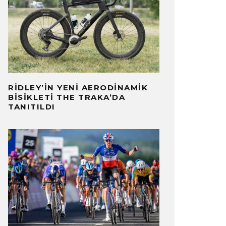
RIDLEY’IN YENI AERODINAMIK
BISIKLETI THE TRAKA’DA
TANITILDI