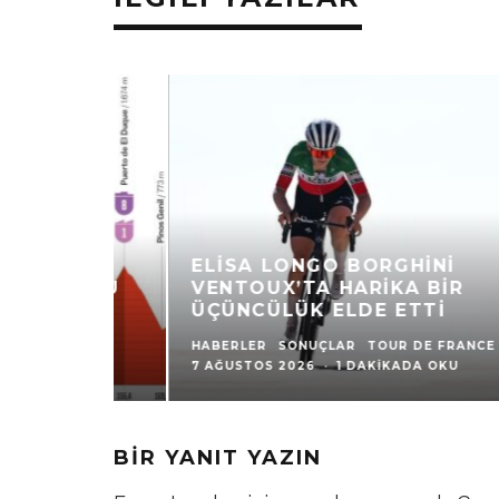
ELISA LONGO BORGHINI
VENTOUX’TA HARIKA BIR
ÜÇÜNCÜLÜK ELDE ETTI
HABERLER
SONUÇLAR
TOUR DE FRANCE
·
7 AĞUSTOS 2026
·
1 DAKIKADA OKU
BIR YANIT YAZIN