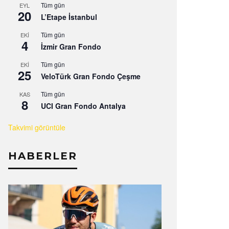
Tüm gün
EYL
20
L’Etape İstanbul
Tüm gün
EKI
4
İzmir Gran Fondo
Tüm gün
EKI
25
VeloTürk Gran Fondo Çeşme
Tüm gün
KAS
8
UCI Gran Fondo Antalya
Takvimi görüntüle
HABERLER