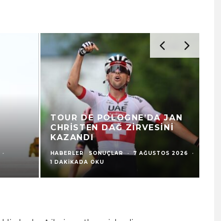
TOUR DE POLOGNE’DA JAN
CHRISTEN DAĞ ZIRVESINI
R
KAZANDI
H
HABERLER
SONUÇLAR
·
7 AĞUSTOS 2026
·
HA
1 DAKIKADA OKU
·