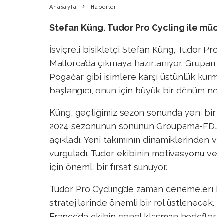
Anasayfa
Haberler
Stefan Küng, Tudor Pro Cycling ile müc
İsviçreli bisikletçi Stefan Küng, Tudor Pr
Mallorca’da çıkmaya hazırlanıyor. Grupam
Pogačar gibi isimlere karşı üstünlük kurm
başlangıcı, onun için büyük bir dönüm nokt
Küng, geçtiğimiz sezon sonunda yeni bir
2024 sezonunun sonunun Groupama-FDJ il
açıkladı. Yeni takımının dinamiklerind
vurguladı. Tudor ekibinin motivasyonu ve 
için önemli bir fırsat sunuyor.
Tudor Pro Cycling’de zaman denemeleri
stratejilerinde önemli bir rol üstlenecek. 
France’da ekibin genel klasman hedefleri