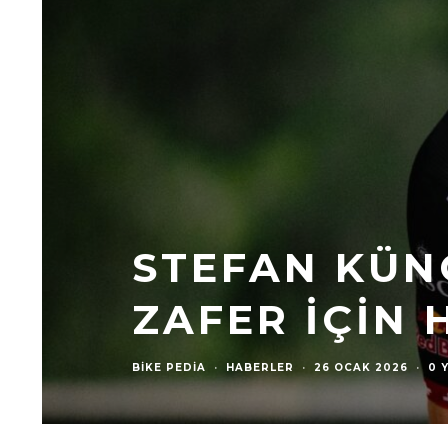
STEFAN KÜN
ZAFER İÇIN 
BIKE PEDIA
·
HABERLER
·
26 OCAK 2026
·
0 