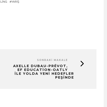
CLING
YARIŞ
SONRAKI MAKALE
AXELLE DUBAU-PRÉVOT,
EF EDUCATION-OATLY
İLE YOLDA YENI HEDEFLER
PEŞINDE