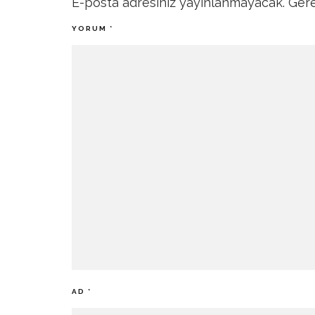
E-posta adresiniz yayınlanmayacak.
Gere
YORUM
*
AD
*