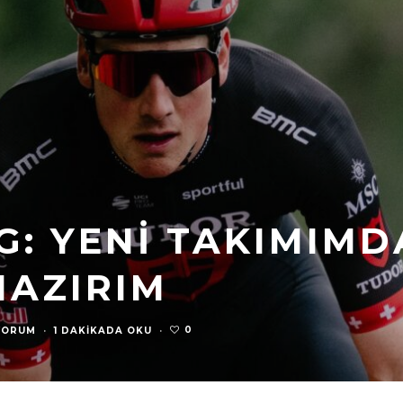
G: YENI TAKIMIMD
HAZIRIM
0
YORUM
·
1 DAKIKADA OKU
·