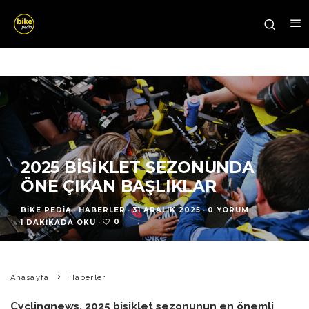
2025 BISIKLET SEZONUNDA
ÖNE ÇIKAN BAŞLIKLAR
BIKE PEDIA
·
HABERLER
·
31 ARALIK 2025
·
0 YORUM
·
0
1 DAKIKADA OKU
·
Anasayfa
Haberler
Cyclingnews, 2025 bisiklet sezonunun en önemli