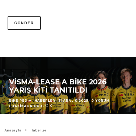
VISMA-LEASE A BIKE 2026
YARIŞ KITI TANITILDI
BIKE PEDIA
·
HABERLER
·
31 ARALIK 2025
·
0 YORUM
·
0
1 DAKIKADA OKU
·
Anasayfa
Haberler