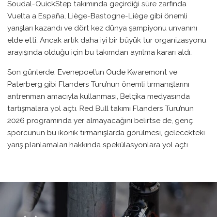
Soudal-QuickStep takımında geçirdiği süre zarfında
Vuelta a España, Liège-Bastogne-Liège gibi önemli
yarışları kazandı ve dört kez dünya şampiyonu unvanını
elde etti. Ancak artık daha iyi bir büyük tur organizasyonu
arayışında olduğu için bu takımdan ayrılma kararı aldı.
Son günlerde, Evenepoel’un Oude Kwaremont ve
Paterberg gibi Flanders Turu’nun önemli tırmanışlarını
antrenman amacıyla kullanması, Belçika medyasında
tartışmalara yol açtı. Red Bull takımı Flanders Turu’nun
2026 programında yer almayacağını belirtse de, genç
sporcunun bu ikonik tırmanışlarda görülmesi, gelecekteki
yarış planlamaları hakkında spekülasyonlara yol açtı.