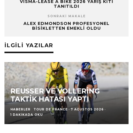
VISMA-LEASE A BIKE 2026 YARIŞ KITI
TANITILDI
SONRAKI MAKALE
ALEX EDMONDSON PROFESYONEL
BISIKLETTEN EMEKLI OLDU
İLGILI YAZILAR
REUSSER VE VOLLERING
TAKTIK HATASI YAPTI
HABERLER
TOUR DE FRANCE
·
7 AĞUSTOS 2026
·
1 DAKIKADA OKU