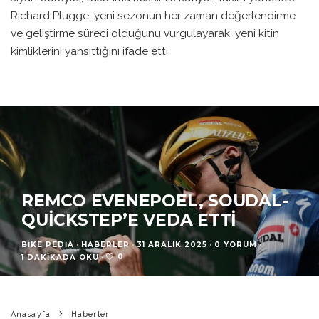
Richard Plugge, yeni sezonun her zaman değerlendirme
ve geliştirme süreci olduğunu vurgulayarak, yeni kitin
kimliklerini yansıttığını ifade etti.
REMCO EVENEPOEL, SOUDAL-
QUICKSTEP’E VEDA ETTI
BIKE PEDIA
·
HABERLER
·
31 ARALIK 2025
·
0 YORUM
·
0
1 DAKIKADA OKU
·
Anasayfa
Haberler