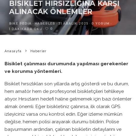
BISIKLET HIRSIZLIĞINA KARŞI
ALINACAK ÖNLEMLER
BIKE PEDIA
·
HABERLER
·
31 ARALIK 2025
·
0 YORUM
·
0
1 DAKIKADA OKU
·
Anasayfa
Haberler
Bisiklet çalınması durumunda yapılması gerekenler
ve korunma yöntemleri.
Bisiklet hırsızlıkları son yıllarda artış gösterdi ve bu durum,
hem amatör hem de profesyonel bisikletçileri tehlikeye
atıyor. Hırsızların hedefi haline gelmemek için bazı önlemler
almak önemli. Eğer bisikletiniz çalınırsa, ilk olarak GPS
izleyiciniz varsa onu kontrol edin. Eğer izleme mümkün
değilse, hemen polisi arayarak durumu bildirin. Polise
başvurmanın ardından, çalınan bisikletin detaylarını ve