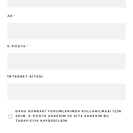
AD
*
E-POSTA
*
İNTERNET SITESI
DAHA SONRAKI YORUMLARIMDA KULLANILMASI IÇIN
ADIM, E-POSTA ADRESIM VE SITE ADRESIM BU
TARAYICIYA KAYDEDILSIN.