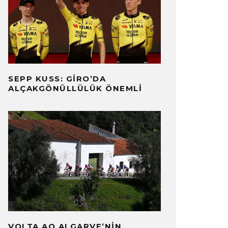
SEPP KUSS: GIRO’DA
ALÇAKGÖNÜLLÜLÜK ÖNEMLI
VOLTA AO ALGARVE’NIN