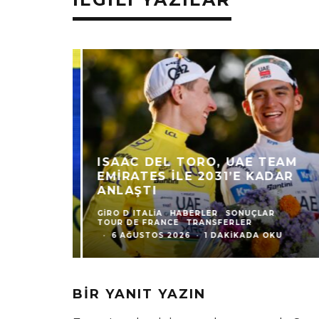
ISAAC DEL TORO, UAE TEAM
EMIRATES ILE 2031’E KADAR
ANLAŞTI
GIRO D ITALIA
HABERLER
SONUÇLAR
TOUR DE FRANCE
TRANSFERLER
·
6 AĞUSTOS 2026
·
1 DAKIKADA OKU
BIR YANIT YAZIN