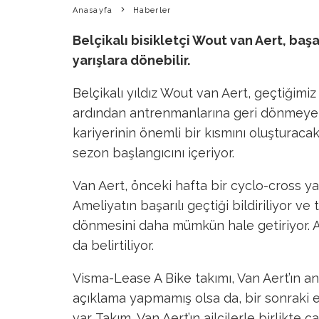
Anasayfa
Haberler
Belçikalı bisikletçi Wout van Aert, ba
yarışlara dönebilir.
Belçikalı yıldız Wout van Aert, geçtiğimiz
ardından antrenmanlarına geri dönmeye h
kariyerinin önemli bir kısmını oluşturaca
sezon başlangıcını içeriyor.
Van Aert, önceki hafta bir cyclo-cross yar
Ameliyatın başarılı geçtiği bildiriliyor v
dönmesini daha mümkün hale getiriyor. 
da belirtiliyor.
Visma-Lease A Bike takımı, Van Aert’ın 
açıklama yapmamış olsa da, bir sonraki 
var. Takım, Van Aert’ın ailçilerle birlikte 