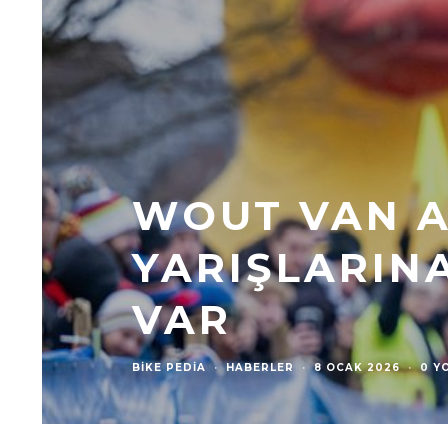
WOUT VAN A
YARIŞLARIN
VAR
BIKE PEDIA
·
HABERLER
·
8 OCAK 2026
·
0 Y