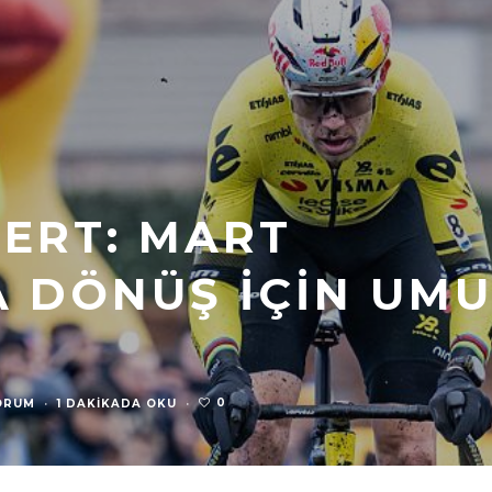
ERT: MART
A DÖNÜŞ İÇIN UM
0
ORUM
·
1 DAKIKADA OKU
·