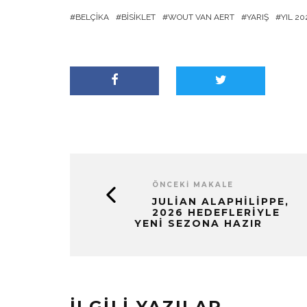
BELÇIKA
BISIKLET
WOUT VAN AERT
YARIŞ
YIL 20
ÖNCEKI MAKALE
JULIAN ALAPHILIPPE,
2026 HEDEFLERIYLE
YENI SEZONA HAZIR
İLGILI YAZILAR