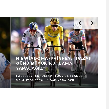
NIEWIADOMA-PHINNEY: “PAZAR
D
GÜNÜ BÜYÜK KUTLAMA
F
YAPACAĞIZ”
U
HABERLER
SONUÇLAR
TOUR DE FRANCE
·
HA
5 AĞUSTOS 2026
·
1 DAKIKADA OKU
5 