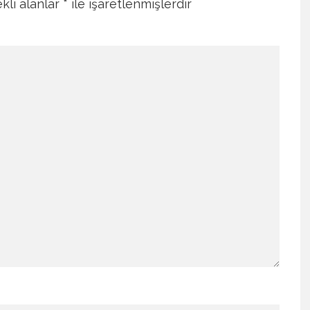
kli alanlar
*
ile işaretlenmişlerdir