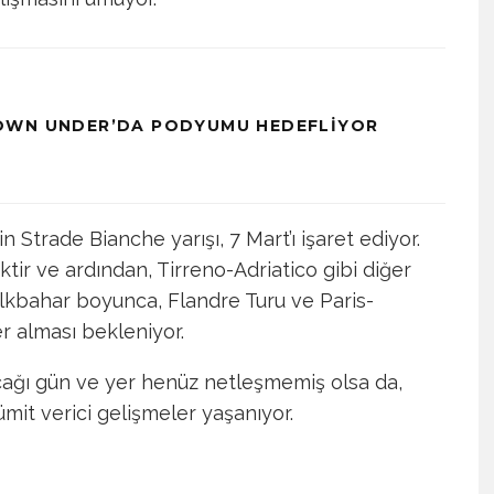
OWN UNDER’DA PODYUMU HEDEFLIYOR
n Strade Bianche yarışı, 7 Mart’ı işaret ediyor.
iktir ve ardından, Tirreno-Adriatico gibi diğer
 İlkbahar boyunca, Flandre Turu ve Paris-
r alması bekleniyor.
acağı gün ve yer henüz netleşmemiş olsa da,
ümit verici gelişmeler yaşanıyor.