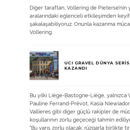
Diğer taraftan, Vollering de Pieterse’nin 
aralarındaki eğlenceli etkileşimden keyif a
şakalaşabiliyoruz. Onunla kazanma mücad
Vollering.
UCI GRAVEL DÜNYA SERI
KAZANDI
Bu yılki Liège-Bastogne-Liège, yalnızca Vol
Pauline Ferrand-Prévot, Kasia Niewia
Vallieres gibi diğer güçlü rakipler de m
koşullarının zorlu geçeceği tahmin ediliyor
“Bu yarış zorlu olacak; rüzgarla birlikt