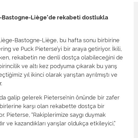
e-Bastogne-Liège'de rekabeti dostlukla
n Liège-Bastogne-Liège, bu hafta sonu birbirine
ring ve Puck Pieterse’yi bir araya getiriyor. İkili,
irken, rekabetin ne denli dostça olabileceğini de
 birincilik ve altı kez podyuma çıkarak bu yarış
eçtiğimiz yıl ikinci olarak yarıştan ayrılmıştı ve
.
a galip gelerek Pieterse’nin önünde bir zafer
irbirlerine karşı olan rekabette dostça bir
. Pieterse, “Rakiplerimize saygı duymak
 ve kazandıkları yarışlar oldukça etkileyici,”