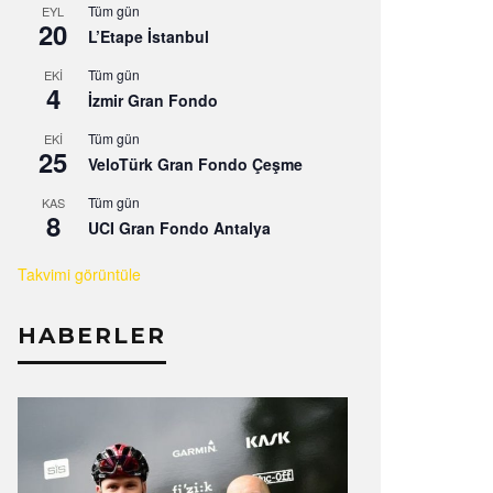
Tüm gün
EYL
20
L’Etape İstanbul
Tüm gün
EKI
4
İzmir Gran Fondo
Tüm gün
EKI
25
VeloTürk Gran Fondo Çeşme
Tüm gün
KAS
8
UCI Gran Fondo Antalya
Takvimi görüntüle
HABERLER