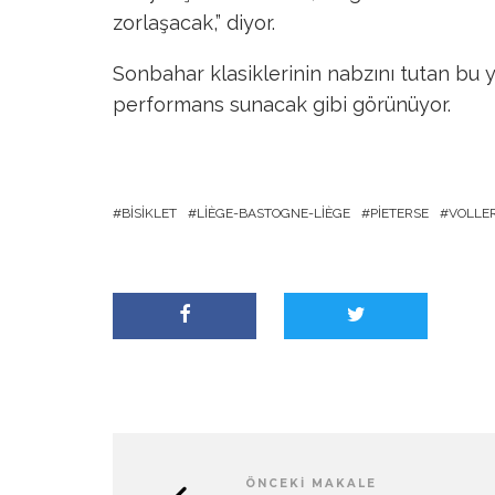
zorlaşacak,” diyor.
Sonbahar klasiklerinin nabzını tutan bu ya
performans sunacak gibi görünüyor.
BISIKLET
LIÈGE-BASTOGNE-LIÈGE
PIETERSE
VOLLE
ÖNCEKI MAKALE