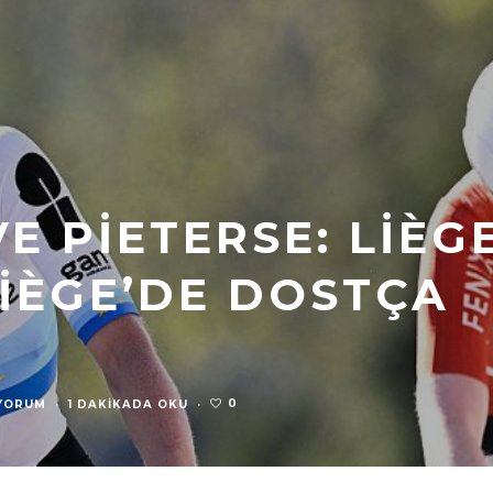
E PIETERSE: LIÈG
IÈGE’DE DOSTÇA
0
YORUM
·
1 DAKIKADA OKU
·