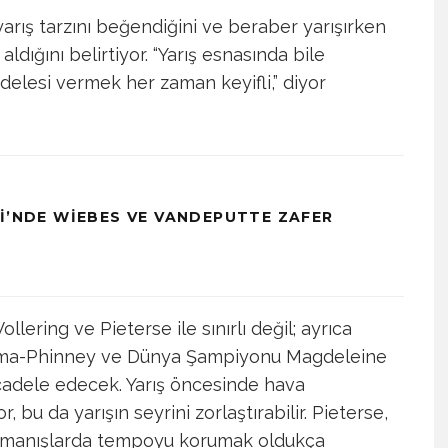
yarış tarzını beğendiğini ve beraber yarışırken
ldığını belirtiyor. “Yarış esnasında bile
elesi vermek her zaman keyifli,” diyor
SI’NDE WIEBES VE VANDEPUTTE ZAFER
lering ve Pieterse ile sınırlı değil; ayrıca
doma-Phinney ve Dünya Şampiyonu Magdeleine
ücadele edecek. Yarış öncesinde hava
, bu da yarışın seyrini zorlaştırabilir. Pieterse,
e tırmanışlarda tempoyu korumak oldukça