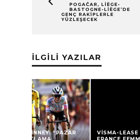
POGAČAR, LIÈGE-
BASTOGNE-LIÈGE’DE
GENÇ RAKIPLERLE
YÜZLEŞECEK
İLGILI YAZILAR
VISMA-LEASE A BIKE, TOUR DE
FRANCE FEMMES STRATEJISINI