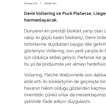
Anasayfa
Haberler
Demi Vollering ve Puck Pieterse, Lièg
harmanlayacak.
Dünyanın en prestijli bisiklet yarışı ola
rakip iki güçlü kadın bisikletçi, Demi Volle
birbirlerine duydukları saygıyı dile getir
gösteriyor. Vollering, son yedi yarışta iki
için oldukça iddialı geliyor. Pieterse ise g
bu yıl da podyumda yer almayı hedefliyor
Vollering, Flèche Wallonne’de son dakkad
elde etti. İki bisikletçinin de geçmişte b
havanın hâkim olduğu gözlerden kaçmıyor
önemlidir; çünkü onlar da meslektaşımızdır
şeklinde ifade ediyor duygularını.