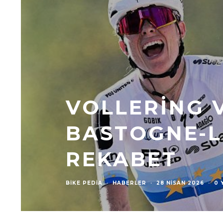
VOLLERING V
BASTOGNE-L
REKABET
BIKE PEDIA
·
HABERLER
·
28 NISAN 2026
·
0 