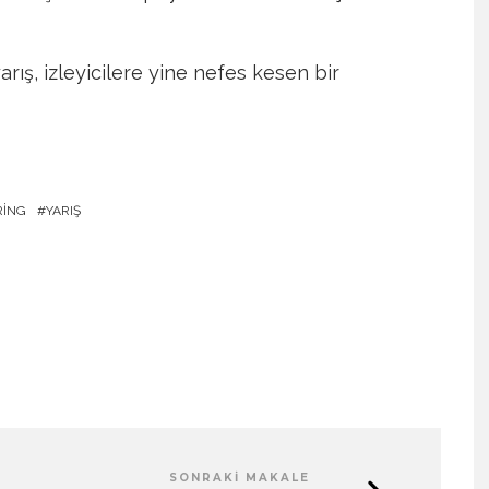
rış, izleyicilere yine nefes kesen bir
RING
YARIŞ
SONRAKI MAKALE