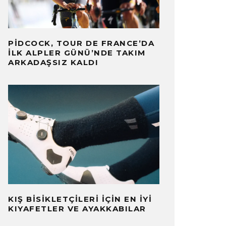
PIDCOCK, TOUR DE FRANCE’DA
İLK ALPLER GÜNÜ’NDE TAKIM
ARKADAŞSIZ KALDI
KIŞ BISIKLETÇILERI İÇIN EN İYI
SAAC DEL TORO, UAE TEAM
KIYAFETLER VE AYAKKABILAR
NIEWIAD
MIRATES ILE 2031’E KADAR
GÜNÜ B