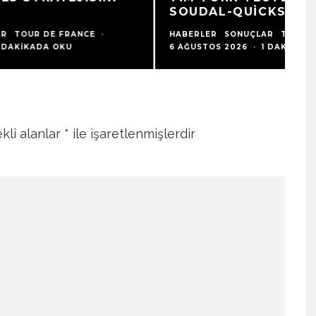
A
SOUDAL-QUICKSTEP’E KATILDI
GI
HABERLER
SONUÇLAR
TRANSFERLER
·
TO
6 AĞUSTOS 2026
·
1 DAKIKADA OKU
·
kli alanlar
*
ile işaretlenmişlerdir