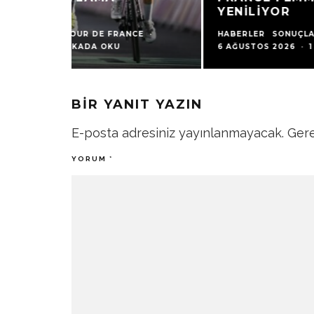
YENILIYOR
HABERLER
SONUÇLAR
TOUR DE FRANCE
·
6 AĞUSTOS 2026
·
1 DAKIKADA OKU
BIR YANIT YAZIN
E-posta adresiniz yayınlanmayacak.
Gere
YORUM
*