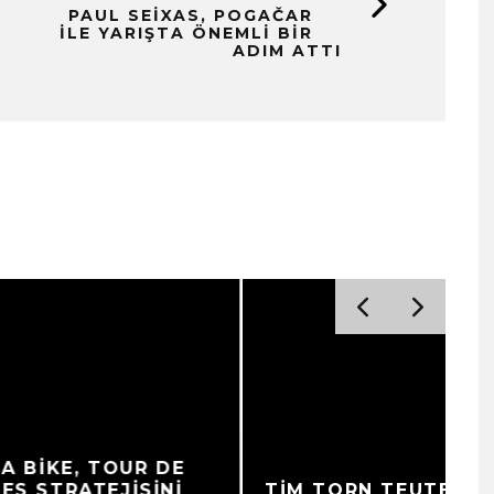
PAUL SEIXAS, POGAČAR
ILE YARIŞTA ÖNEMLI BIR
ADIM ATTI
I
E
TIM TORN TEUTENBERG,