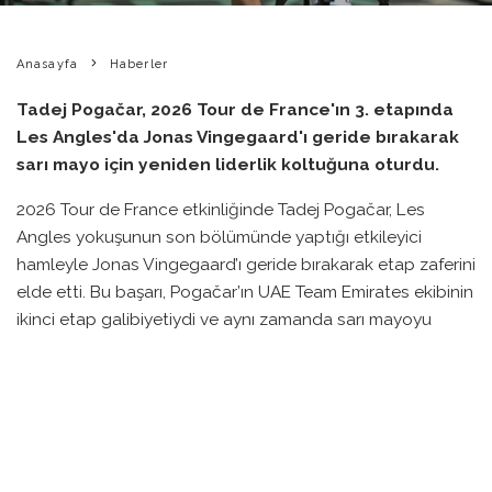
Anasayfa
Haberler
Tadej Pogačar, 2026 Tour de France'ın 3. etapında
Les Angles'da Jonas Vingegaard'ı geride bırakarak
sarı mayo için yeniden liderlik koltuğuna oturdu.
2026 Tour de France etkinliğinde Tadej Pogačar, Les
Angles yokuşunun son bölümünde yaptığı etkileyici
hamleyle Jonas Vingegaard’ı geride bırakarak etap zaferini
elde etti. Bu başarı, Pogačar’ın UAE Team Emirates ekibinin
ikinci etap galibiyetiydi ve aynı zamanda sarı mayoyu
tekrar kazanmasını sağladı. Sloven bisikletçi, etabı 2
saniye farkla birinci sırada tamamlayarak genel klasmanda
liderliği eline aldı.
Etap boyunca zorlu hava koşulları ve 4.000 metreye yakın
tırmanış, sürücülerin performansını önemli ölçüde etkiledi.