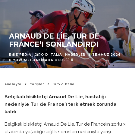
ARNAUD DE LIE, TUR DE
FRANCE’I SONLANDIRDI
BIKE PEDIA
·
GIRO D ITALIA
HABERLER
·
6 TEMMUZ 2026
·
0
0 YORUM
·
1 DAKIKADA OKU
·
Anasayfa
Yarışlar
Giro d Italia
Belçikalı bisikletçi Arnaud De Lie, hastalığı
nedeniyle Tur de France'ı terk etmek zorunda
kaldı.
Belçikalı bisikletçi Arnaud De Lie, Tur de France’ın zorlu 3.
etabında yaşadığı sağlık sorunları nedeniyle yarışı