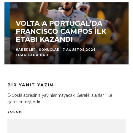
VOLTA A PORTUGAL’DA
FRANCISCO CAMPOS İLK
ETABI KAZANDI
HABERLER
SONUÇLAR
·
7 AĞUSTOS 2026
·
1 DAKIKADA OKU
BIR YANIT YAZIN
E-posta adresiniz yayınlanmayacak.
Gerekli alanlar
*
ile
işaretlenmişlerdir
YORUM
*