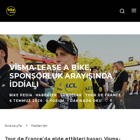
VISMA-LEASE A BIKE,
SPONSORLUK ARAYIŞINDA
İDDIALI
BIKE PEDIA
·
HABERLER
SONUÇLAR
TOUR DE FRANCE
·
0
6 TEMMUZ 2026
·
0 YORUM
·
1 DAKIKADA OKU
·
Anasayfa
Haberler
Tour de France'da elde ettikleri başarı, Visma-