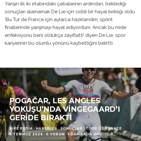
Yarışın ilk iki etabındaki çabalarının ardından, beklediği
sonuçları alamamak De Lie için ciddi bir hayal kırıklığı oldu.
‘Bu Tur de France için aylarca hazırlandım; sprint
finallerinde yarışmayı hayal ediyordum. Ancak bu mide
enfeksiyonu beni oldukça zayıflattı’ diyen De Lie, spor
kariyerinin bu olumlu yönünü kaybettiğini belirtti.
POGAČAR, LES ANGLES
YOKUŞU’NDA VINGEGAARD’I
GERIDE BIRAKTI
BIKE PEDIA
·
HABERLER
SONUÇLAR
TOUR DE FRANCE
·
0
6 TEMMUZ 2026
·
0 YORUM
·
1 DAKIKADA OKU
·