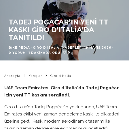
TADEJ POGAČAR’IN YENI TT
KASKI GIRO D’ITALIA’DA
TANITILDI
BIKE PEDIA
·
GIRO D ITALIA
HABERLER
·
19 MAYIS 2026
·
0
0 YORUM
·
1 DAKIKADA OKU
·
Anasayfa
Yarışlar
Giro d Italia
UAE Team Emirates, Giro d'Italia'da Tadej Pogačar
için yeni TT kaskını sergiledi.
Giro d’Italia’da Tadej Pogačar’ın yokluğunda, UAE Team
Emirates ekibi yeni zaman dengeleme kaskı ile dikkatleri
üzerine çekti. Kask, modern aerodinamik tasarımı ile
takımın zaman dengeleme ekipmanını güncellediği