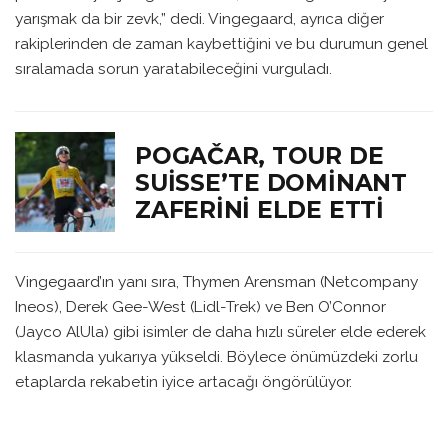
yarışmak da bir zevk,” dedi. Vingegaard, ayrıca diğer
rakiplerinden de zaman kaybettiğini ve bu durumun genel
sıralamada sorun yaratabileceğini vurguladı.
POGAČAR, TOUR DE
SUISSE’TE DOMINANT
ZAFERINI ELDE ETTI
Vingegaard’ın yanı sıra, Thymen Arensman (Netcompany
Ineos), Derek Gee-West (Lidl-Trek) ve Ben O’Connor
(Jayco AlUla) gibi isimler de daha hızlı süreler elde ederek
klasmanda yukarıya yükseldi. Böylece önümüzdeki zorlu
etaplarda rekabetin iyice artacağı öngörülüyor.