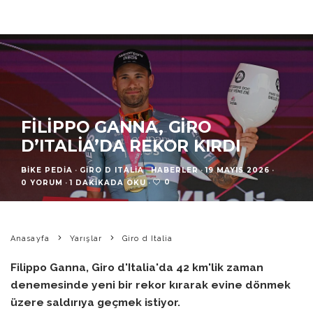
FILIPPO GANNA, GIRO
D’ITALIA’DA REKOR KIRDI
BIKE PEDIA
·
GIRO D ITALIA
HABERLER
·
19 MAYIS 2026
·
0
0 YORUM
·
1 DAKIKADA OKU
·
Anasayfa
Yarışlar
Giro d Italia
Filippo Ganna, Giro d'Italia'da 42 km'lik zaman
denemesinde yeni bir rekor kırarak evine dönmek
üzere saldırıya geçmek istiyor.