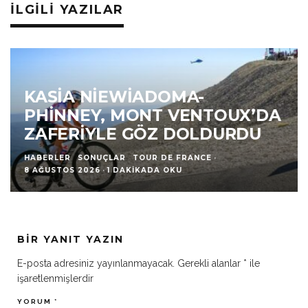
İLGILI YAZILAR
KASIA NIEWIADOMA-
PHINNEY, MONT VENTOUX’DA
ZAFERIYLE GÖZ DOLDURDU
HABERLER
SONUÇLAR
TOUR DE FRANCE
·
8 AĞUSTOS 2026
·
1 DAKIKADA OKU
BIR YANIT YAZIN
E-posta adresiniz yayınlanmayacak.
Gerekli alanlar
*
ile
işaretlenmişlerdir
YORUM
*