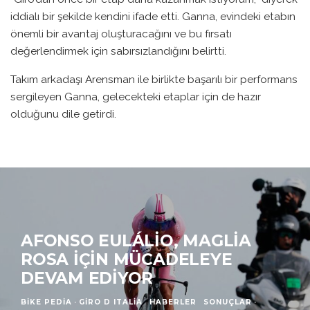
iddialı bir şekilde kendini ifade etti. Ganna, evindeki etabın
önemli bir avantaj oluşturacağını ve bu fırsatı
değerlendirmek için sabırsızlandığını belirtti.
Takım arkadaşı Arensman ile birlikte başarılı bir performans
sergileyen Ganna, gelecekteki etaplar için de hazır
olduğunu dile getirdi.
AFONSO EULÁLIO, MAGLIA
ROSA İÇIN MÜCADELEYE
DEVAM EDIYOR
BIKE PEDIA
·
GIRO D ITALIA
HABERLER
SONUÇLAR
·