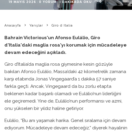
0
19 MAYIS 2026
·
0 YORUM
·
1 DAKIKADA OKU
·
Anasayfa
Yarışlar
Giro d Italia
Bahrain Victorious'un Afonso Eulálio, Giro
d'Italia'daki maglia rosa'yı korumak için mücadeleye
devam edeceğini açıkladı.
Giro d’Italia’da maglia rosa giymesine kesin gözüyle
bakılan Afonso Eulálio, Massa’daki 42 kilometrelik zamana
karşı etabında Jonas Vingegaard’a 1 dakika 57 saniye
farkla geçti. Ancak, Vingegaard da bu zorlu etapta
beklenen kadar başarılı olamadı ve Eulálio’nun liderliğini
ele geçiremedi. Yine de, Eulálio’nun performansı ve azmi,
onu yükselen bir yıldız haline getiriyor.
Eulálio, “Bu anı yaşamak harika. Genel sıralama için devam
ediyorum. Mücadeleye devam edeceğiz,” diyerek hayalinin