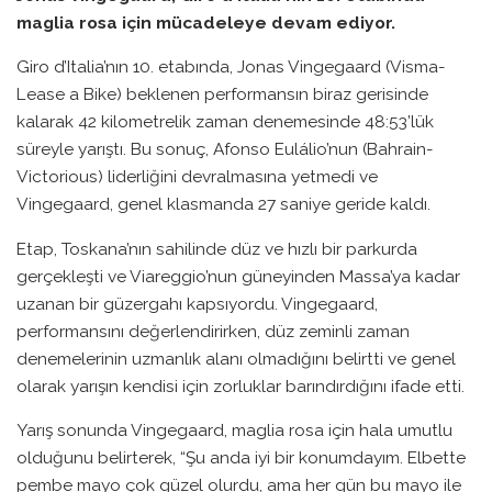
maglia rosa için mücadeleye devam ediyor.
Giro d’Italia’nın 10. etabında, Jonas Vingegaard (Visma-
Lease a Bike) beklenen performansın biraz gerisinde
kalarak 42 kilometrelik zaman denemesinde 48:53’lük
süreyle yarıştı. Bu sonuç, Afonso Eulálio’nun (Bahrain-
Victorious) liderliğini devralmasına yetmedi ve
Vingegaard, genel klasmanda 27 saniye geride kaldı.
Etap, Toskana’nın sahilinde düz ve hızlı bir parkurda
gerçekleşti ve Viareggio’nun güneyinden Massa’ya kadar
uzanan bir güzergahı kapsıyordu. Vingegaard,
performansını değerlendirirken, düz zeminli zaman
denemelerinin uzmanlık alanı olmadığını belirtti ve genel
olarak yarışın kendisi için zorluklar barındırdığını ifade etti.
Yarış sonunda Vingegaard, maglia rosa için hala umutlu
olduğunu belirterek, “Şu anda iyi bir konumdayım. Elbette
pembe mayo çok güzel olurdu, ama her gün bu mayo ile