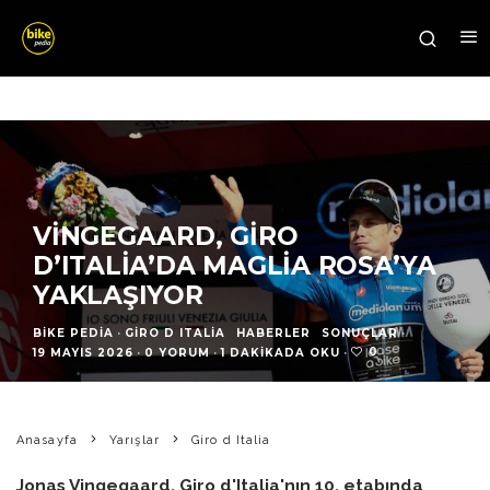
VINGEGAARD, GIRO
D’ITALIA’DA MAGLIA ROSA’YA
YAKLAŞIYOR
BIKE PEDIA
·
GIRO D ITALIA
HABERLER
SONUÇLAR
·
0
19 MAYIS 2026
·
0 YORUM
·
1 DAKIKADA OKU
·
Anasayfa
Yarışlar
Giro d Italia
Jonas Vingegaard, Giro d'Italia'nın 10. etabında