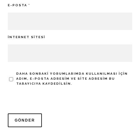
E-POSTA
*
İNTERNET SITESI
DAHA SONRAKI YORUMLARIMDA KULLANILMASI IÇIN
ADIM, E-POSTA ADRESIM VE SITE ADRESIM BU
TARAYICIYA KAYDEDILSIN.