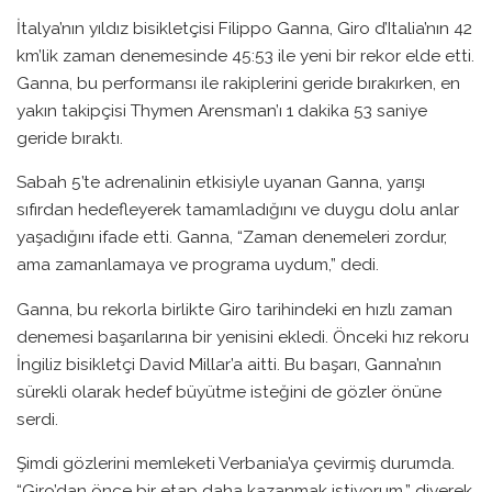
İtalya’nın yıldız bisikletçisi Filippo Ganna, Giro d’Italia’nın 42
km’lik zaman denemesinde 45:53 ile yeni bir rekor elde etti.
Ganna, bu performansı ile rakiplerini geride bırakırken, en
yakın takipçisi Thymen Arensman’ı 1 dakika 53 saniye
geride bıraktı.
Sabah 5’te adrenalinin etkisiyle uyanan Ganna, yarışı
sıfırdan hedefleyerek tamamladığını ve duygu dolu anlar
yaşadığını ifade etti. Ganna, “Zaman denemeleri zordur,
ama zamanlamaya ve programa uydum,” dedi.
Ganna, bu rekorla birlikte Giro tarihindeki en hızlı zaman
denemesi başarılarına bir yenisini ekledi. Önceki hız rekoru
İngiliz bisikletçi David Millar’a aitti. Bu başarı, Ganna’nın
sürekli olarak hedef büyütme isteğini de gözler önüne
serdi.
Şimdi gözlerini memleketi Verbania’ya çevirmiş durumda.
“Giro’dan önce bir etap daha kazanmak istiyorum,” diyerek