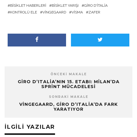
BISIKLET HABERLERI
BISIKLET YARIŞI
GIRO D'ITALIA
KONTROLÜ ELE
VINGEGAARD
VISMA
ZAFER
ÖNCEKI MAKALE
GIRO D’ITALIA’NIN 15. ETABI: MILAN’DA
SPRINT MÜCADELESI
SONRAKI MAKALE
VINGEGAARD, GIRO D’ITALIA’DA FARK
YARATIYOR
İLGILI YAZILAR