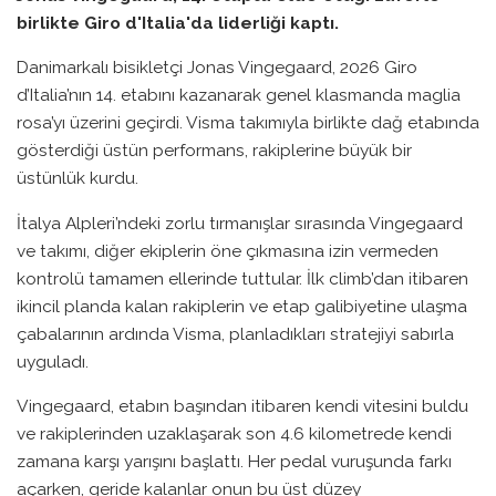
birlikte Giro d'Italia'da liderliği kaptı.
Danimarkalı bisikletçi Jonas Vingegaard, 2026 Giro
d’Italia’nın 14. etabını kazanarak genel klasmanda maglia
rosa’yı üzerini geçirdi. Visma takımıyla birlikte dağ etabında
gösterdiği üstün performans, rakiplerine büyük bir
üstünlük kurdu.
İtalya Alpleri’ndeki zorlu tırmanışlar sırasında Vingegaard
ve takımı, diğer ekiplerin öne çıkmasına izin vermeden
kontrolü tamamen ellerinde tuttular. İlk climb’dan itibaren
ikincil planda kalan rakiplerin ve etap galibiyetine ulaşma
çabalarının ardında Visma, planladıkları stratejiyi sabırla
uyguladı.
Vingegaard, etabın başından itibaren kendi vitesini buldu
ve rakiplerinden uzaklaşarak son 4.6 kilometrede kendi
zamana karşı yarışını başlattı. Her pedal vuruşunda farkı
açarken, geride kalanlar onun bu üst düzey