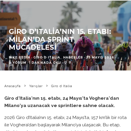
GIRO D’ITALIA’NIN 15. ETABI:
MILAN’DA SPRINT
MÜCADELESI
BIKE PEDIA
·
GIRO D ITALIA
HABERLER
·
23 MAYIS 2026
·
0
0 YORUM
·
1 DAKIKADA OKU
·
Anasayfa
Yarışlar
Giro d Italia
Giro d'Italia'nın 15. etabı, 24 Mayıs'ta Voghera'dan
Milano'ya uzanacak ve sprintlere sahne olacak.
2026 Giro d’Italia’nın 15. etabı, 24 Mayıs’ta, 157 km’lik bir rota
ile Voghera’dan başlayarak Milano’ya ulaşacak. Bu etap,