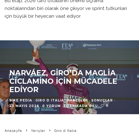
Bu etap, 2026 Giro d’Italia’nın önemli sıçrama
noktalarından biri olarak öne çıkıyor ve sprint tutkunları
için büyük bir heyecan vaat ediyor.
NARVÁEZ, GIRO’DA MAGLIA
CICLAMINO İÇIN MÜCADELE
EDIYOR
BIKE PEDIA
·
GIRO D ITALIA
HABERLER
SONUÇLAR
·
0
23 MAYIS 2026
·
0 YORUM
·
1 DAKIKADA OKU
·
Anasayfa
Yarışlar
Giro d Italia