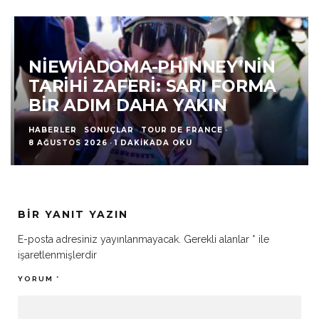
NIEWIADOMA-PHINNEY’NIN
TARIHI ZAFERI: SARI FORMA
BIR ADIM DAHA YAKIN
HABERLER
SONUÇLAR
TOUR DE FRANCE
·
8 AĞUSTOS 2026
·
1 DAKIKADA OKU
BIR YANIT YAZIN
E-posta adresiniz yayınlanmayacak.
Gerekli alanlar
*
ile
işaretlenmişlerdir
YORUM
*