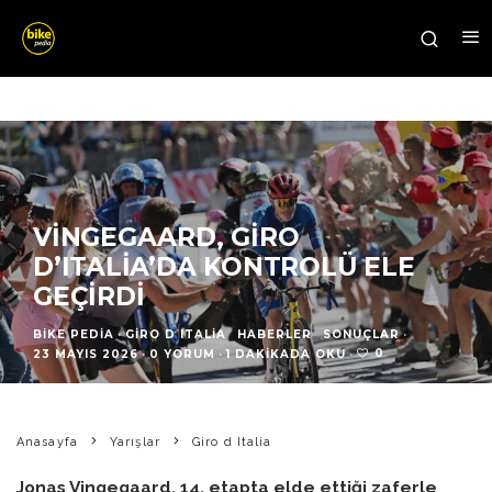
VINGEGAARD, GIRO
D’ITALIA’DA KONTROLÜ ELE
GEÇIRDI
BIKE PEDIA
·
GIRO D ITALIA
HABERLER
SONUÇLAR
·
0
23 MAYIS 2026
·
0 YORUM
·
1 DAKIKADA OKU
·
Anasayfa
Yarışlar
Giro d Italia
Jonas Vingegaard, 14. etapta elde ettiği zaferle