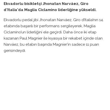
Ekvadorlu bisikletçi Jhonatan Narváez, Giro
d'Italia'da Maglia Ciclamino liderliğine yükseldi.
Ekvadorlu pedal jibi Jhonatan Narváez, Giro d’Italia’nın 14.
etabında başarılı bir performans sergileyerek, Maglia
Ciclamino’un liderliğini ele geçirdi. Daha önce iki etap
kazanan Paul Magnier ile kıyasıya bir rekabet içinde olan
Narváez, bu etabın başında Magnier’in sadece 11 puan
gerisindeydi.
Narváez, etabın başlama noktasında yaptığı açıklamada,
Roisan’daki ara sprinti kazanma hedefini ortaya koymuştu.
Planını başarıyla gerçekleştiren Narváez, Roisan’da
kazandığı 12 puan ile puan tablosunda Magnier’i geçmeyi
başardı.
Narváez, “Bunun ne kadar önemli olduğunu biliyordum. Bu
forma için mücadele edeceğim,” diyerek, daha zorlu
etapların onun için hala geçerli olduğunu belirtti. Etabın