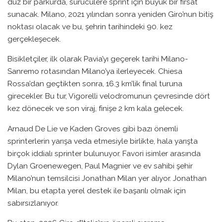
düz bir parkurda, sürücülere sprint için büyük bir fırsat
sunacak. Milano, 2021 yılından sonra yeniden Giro’nun bitiş
noktası olacak ve bu, şehrin tarihindeki 90. kez
gerçekleşecek.
Bisikletçiler, ilk olarak Pavia’yı geçerek tarihi Milano-
Sanremo rotasından Milano’ya ilerleyecek. Chiesa
Rossa’dan geçtikten sonra, 16.3 km’lik final turuna
girecekler. Bu tur, Vigorelli velodromunun çevresinde dört
kez dönecek ve son viraj, finişe 2 km kala gelecek.
Arnaud De Lie ve Kaden Groves gibi bazı önemli
sprinterlerin yarışa veda etmesiyle birlikte, hala yarışta
birçok iddialı sprinter bulunuyor. Favori isimler arasında
Dylan Groenewegen, Paul Magnier ve ev sahibi şehir
Milano’nun temsilcisi Jonathan Milan yer alıyor. Jonathan
Milan, bu etapta yerel destek ile başarılı olmak için
sabırsızlanıyor.