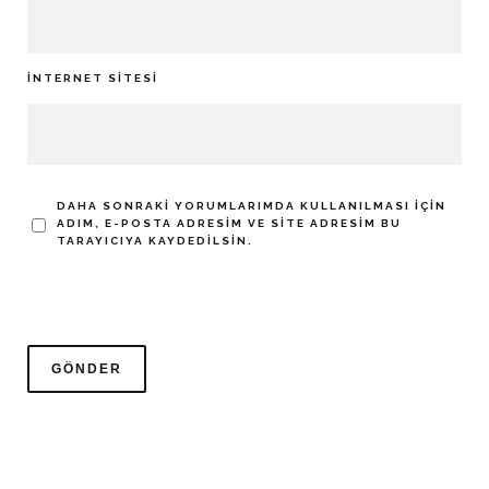
İNTERNET SITESI
DAHA SONRAKI YORUMLARIMDA KULLANILMASI IÇIN
ADIM, E-POSTA ADRESIM VE SITE ADRESIM BU
TARAYICIYA KAYDEDILSIN.