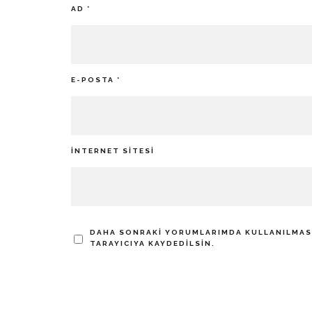
AD
*
E-POSTA
*
İNTERNET SITESI
DAHA SONRAKI YORUMLARIMDA KULLANILMASI 
TARAYICIYA KAYDEDILSIN.