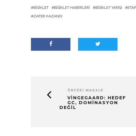
BISIKLET
BISIKLET HABERLERI
BISIKLET YARIŞI
ETAP
ZAFER KAZANDI
ÖNCEKI MAKALE
VINGEGAARD: HEDEF
GC, DOMINASYON
DEĞIL