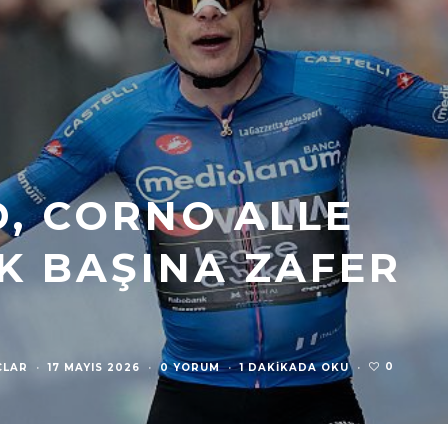
, CORNO ALLE
K BAŞINA ZAFER
0
ÇLAR
·
17 MAYIS 2026
·
0 YORUM
·
1 DAKIKADA OKU
·