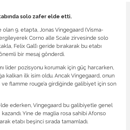
tabında solo zafer elde etti.
ne olan 9. etapta, Jonas Vingegaard (Visma-
sergileyerek Corno alle Scale zirvesinde solo
kla, Felix Gall’ı geride bırakarak bu etabı
önemli bir mesaj gönderdi.
 lider pozisyonu korumak için güç harcarken,
ğa kalkan ilk isim oldu. Ancak Vingegaard, onun
 ve flamme rouge’a girdiğinde galibiyet için son
ı elde ederken, Vingegaard bu galibiyetle genel
 kazandı. Yine de maglia rosa sahibi Afonso
uyarak etabı beşinci sırada tamamladı.