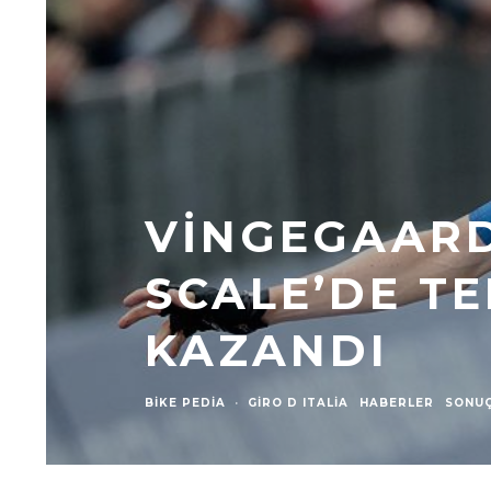
VINGEGAARD
SCALE’DE TE
KAZANDI
BIKE PEDIA
·
GIRO D ITALIA
HABERLER
SONU