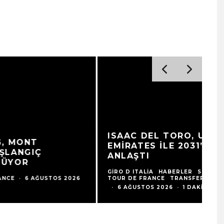
ISAAC DEL TORO, UAE TEAM
C
EMIRATES ILE 2031’E KADAR
F
ANLAŞTI
G
GIRO D ITALIA
HABERLER
SONUÇLAR
TOUR DE FRANCE
TRANSFERLER
HA
·
6 AĞUSTOS 2026
·
1 DAKIKADA OKU
·