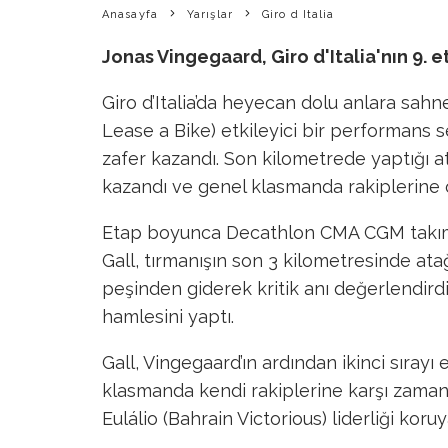
Anasayfa
Yarışlar
Giro d Italia
Jonas Vingegaard, Giro d'Italia'nın 9. e
Giro d’Italia’da heyecan dolu anlara sah
Lease a Bike) etkileyici bir performans 
zafer kazandı. Son kilometrede yaptığı ata
kazandı ve genel klasmanda rakiplerine 
Etap boyunca Decathlon CMA CGM takımı
Gall, tırmanışın son 3 kilometresinde ata
peşinden giderek kritik anı değerlendirdi
hamlesini yaptı.
Gall, Vingegaard’ın ardından ikinci sıray
klasmanda kendi rakiplerine karşı zaman
Eulálio (Bahrain Victorious) liderliği kor