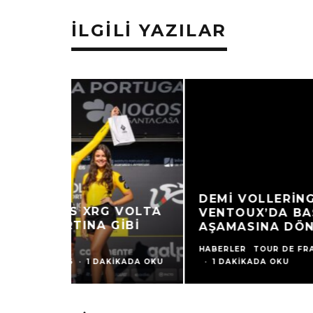
İLGILI YAZILAR
DEMI VOLLERING, MONT
VENTOUX’DA BAŞLANGIÇ
AŞAMASINA DÖNÜYOR
HABERLER
TOUR DE FRANCE
·
6 AĞUSTOS 2026
·
1 DAKIKADA OKU