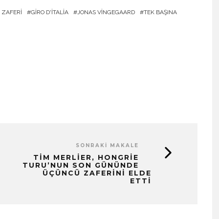
 ZAFERI
GIRO D'ITALIA
JONAS VINGEGAARD
TEK BAŞINA
SONRAKI MAKALE
TIM MERLIER, HONGRIE
TURU’NUN SON GÜNÜNDE
ÜÇÜNCÜ ZAFERINI ELDE
ETTI