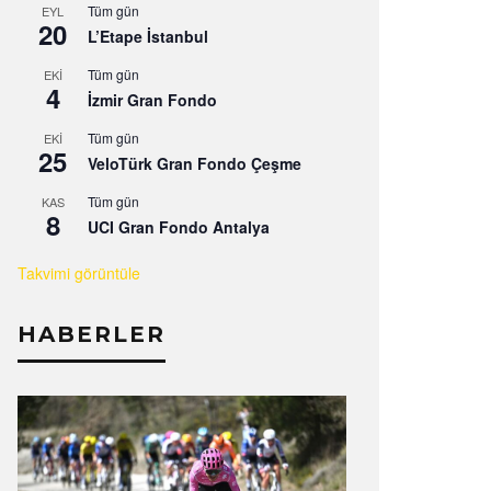
Tüm gün
EYL
20
L’Etape İstanbul
Tüm gün
EKI
4
İzmir Gran Fondo
Tüm gün
EKI
25
VeloTürk Gran Fondo Çeşme
Tüm gün
KAS
8
UCI Gran Fondo Antalya
Takvimi görüntüle
HABERLER