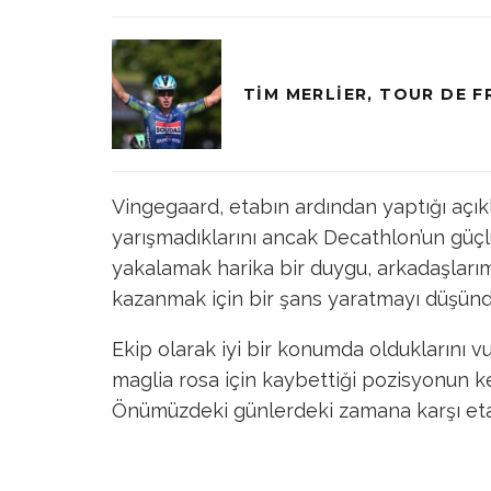
TIM MERLIER, TOUR DE F
Vingegaard, etabın ardından yaptığı açıkl
yarışmadıklarını ancak Decathlon’un güçlü b
yakalamak harika bir duygu, arkadaşlarım ç
kazanmak için bir şans yaratmayı düşündü
Ekip olarak iyi bir konumda olduklarını 
maglia rosa için kaybettiği pozisyonun ke
Önümüzdeki günlerdeki zamana karşı etab