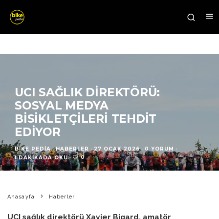
UCI SAĞLIK DIREKTÖRÜ:
SOSYAL MEDYA
BISIKLETÇILERI TEHDIT
EDIYOR
BIKE PEDIA
·
HABERLER
·
27 OCAK 2026
·
0 YORUM
·
0
1 DAKIKADA OKU
·
Anasayfa
Haberler
UCI sağlık direktörü Xavier Bigard, amatör