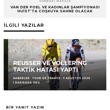
SONRAKI MAKALE
VAN DER POEL VE KADINLAR ŞAMPIYONASI
HUIST’TA COŞKUYA SAHNE OLACAK
İLGILI YAZILAR
REUSSER VE VOLLERING
TAKTIK HATASI YAPTI
HABERLER
TOUR DE FRANCE
·
7 AĞUSTOS 2026
·
1 DAKIKADA OKU
BIR YANIT YAZIN