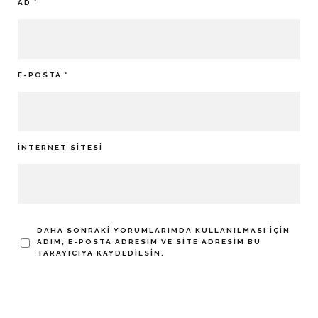
AD
*
E-POSTA
*
İNTERNET SITESI
DAHA SONRAKI YORUMLARIMDA KULLANILMASI IÇIN
ADIM, E-POSTA ADRESIM VE SITE ADRESIM BU
TARAYICIYA KAYDEDILSIN.