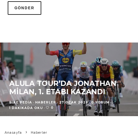
ALULA TOUR’DA JONATHAN
MILAN, 1. ETABI KAZANDI
BIKE PEDIA
·
HABERLER
·
27 OCAK 2026
·
0 YORUM
·
0
1 DAKIKADA OKU
·
Anasayfa
Haberler