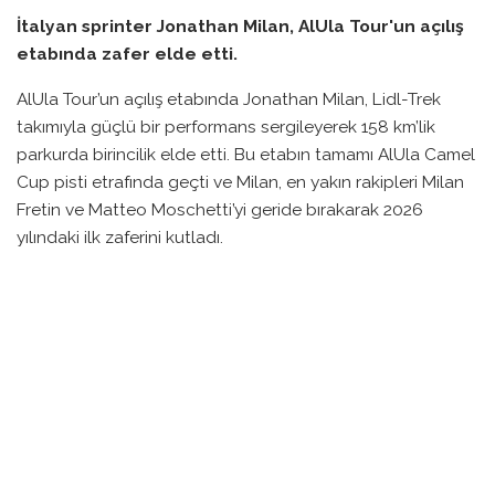
İtalyan sprinter Jonathan Milan, AlUla Tour'un açılış
etabında zafer elde etti.
AlUla Tour’un açılış etabında Jonathan Milan, Lidl-Trek
takımıyla güçlü bir performans sergileyerek 158 km’lik
parkurda birincilik elde etti. Bu etabın tamamı AlUla Camel
Cup pisti etrafında geçti ve Milan, en yakın rakipleri Milan
Fretin ve Matteo Moschetti’yi geride bırakarak 2026
yılındaki ilk zaferini kutladı.
İlk 90 dakikada gelişen bir echelonda, Milan, takım
arkadaşlarıyla birlikte 18 kişilik bir ön grubun içinde yer aldı.
Yarışın sonlarına doğru pelotonun hızla yaklaştığını gören
Milan, son 100 metreye girerken rakibini geçmeyi başardı
ve zaferi elinde tuttu.
Milan, kazandıktan sonra yaptığı açıklamada, “Sonuçtan
dolayı çok mutluyum. Yıla böyle başlamak güzel bir his.
Yarış beklediğimden daha zor geçti; özellikle ön grupta