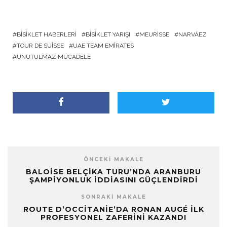
BISIKLET HABERLERI
BISIKLET YARIŞI
MEURISSE
NARVÁEZ
TOUR DE SUISSE
UAE TEAM EMIRATES
UNUTULMAZ MÜCADELE
ÖNCEKI MAKALE
BALOISE BELÇIKA TURU’NDA ARANBURU
ŞAMPIYONLUK İDDIASINI GÜÇLENDIRDI
SONRAKI MAKALE
ROUTE D’OCCITANIE’DA RONAN AUGÉ İLK
PROFESYONEL ZAFERINI KAZANDI