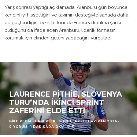
Yarış sonrası yaptığı açıklamada, Aranburu gün boyunca
kendini iyi hissettiğini ve takımın desteğiyle sahada daha
da güçlendiğini belirtti. Tour de France’a katılma şansı
olduğunu da ifade eden Aranburu, liderlik formasını
korumak için elinden geleni yapacağını vurguladı.
LAURENCE PITHIE, SLOVENYA
TURU’NDA İKINCI SPRINT
ZAFERINI ELDE ETTI
BIKE PEDIA
·
HABERLER
SONUÇLAR
·
19 HAZIRAN 2026
·
0
0 YORUM
·
1 DAKIKADA OKU
·