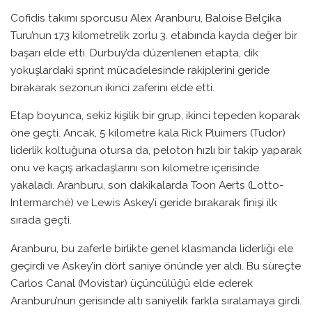
Cofidis takımı sporcusu Alex Aranburu, Baloise Belçika
Turu’nun 173 kilometrelik zorlu 3. etabında kayda değer bir
başarı elde etti. Durbuy’da düzenlenen etapta, dik
yokuşlardaki sprint mücadelesinde rakiplerini geride
bırakarak sezonun ikinci zaferini elde etti.
Etap boyunca, sekiz kişilik bir grup, ikinci tepeden koparak
öne geçti. Ancak, 5 kilometre kala Rick Pluimers (Tudor)
liderlik koltuğuna otursa da, peloton hızlı bir takip yaparak
onu ve kaçış arkadaşlarını son kilometre içerisinde
yakaladı. Aranburu, son dakikalarda Toon Aerts (Lotto-
Intermarché) ve Lewis Askey’i geride bırakarak finişi ilk
sırada geçti.
Aranburu, bu zaferle birlikte genel klasmanda liderliği ele
geçirdi ve Askey’in dört saniye önünde yer aldı. Bu süreçte
Carlos Canal (Movistar) üçüncülüğü elde ederek
Aranburu’nun gerisinde altı saniyelik farkla sıralamaya girdi.