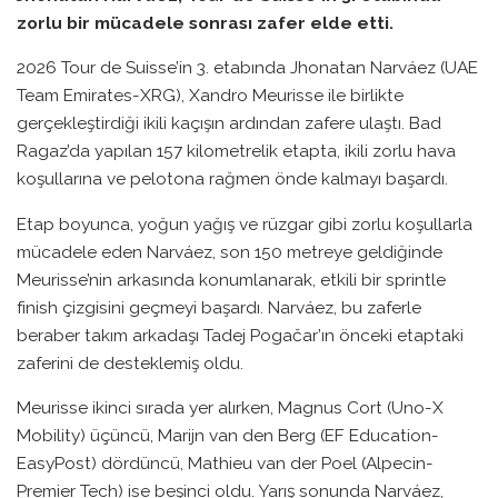
zorlu bir mücadele sonrası zafer elde etti.
2026 Tour de Suisse’in 3. etabında Jhonatan Narváez (UAE
Team Emirates-XRG), Xandro Meurisse ile birlikte
gerçekleştirdiği ikili kaçışın ardından zafere ulaştı. Bad
Ragaz’da yapılan 157 kilometrelik etapta, ikili zorlu hava
koşullarına ve pelotona rağmen önde kalmayı başardı.
Etap boyunca, yoğun yağış ve rüzgar gibi zorlu koşullarla
mücadele eden Narváez, son 150 metreye geldiğinde
Meurisse’nin arkasında konumlanarak, etkili bir sprintle
finish çizgisini geçmeyi başardı. Narváez, bu zaferle
beraber takım arkadaşı Tadej Pogačar’ın önceki etaptaki
zaferini de desteklemiş oldu.
Meurisse ikinci sırada yer alırken, Magnus Cort (Uno-X
Mobility) üçüncü, Marijn van den Berg (EF Education-
EasyPost) dördüncü, Mathieu van der Poel (Alpecin-
Premier Tech) ise beşinci oldu. Yarış sonunda Narváez,