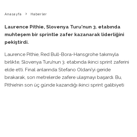
Anasayfa
Haberler
Laurence Pithie, Slovenya Turu'nun 3. etabında
muhteşem bir sprintle zafer kazanarak liderliğini
pekiştirdi.
Laurence Pithie, Red Bull-Bora-Hansgrohe takımıyla
birlikte, Slovenya Turu’nun 3. etabında ikinci sprint zaferini
elde etti. Final anlarında Stefano Oldani’yi geride
bırakarak, son metrelerde zafere ulaşmayı başardı. Bu,
Pithie’nin son üç günde kazandığı ikinci sprint galibiyeti
oldu.
Etap, Maribor ile Celje arasında geçti ve takımlardan Red
Bull, bu zorlu parkurda uzun süredir birlikte ilerleyen grubu
yönetmeyi başardı. Pithie’s teammate, Mattia Cattaneo,
son bir kilometrede sürpriz bir atak yaparak rakip takımları
zor durumda bıraktı.