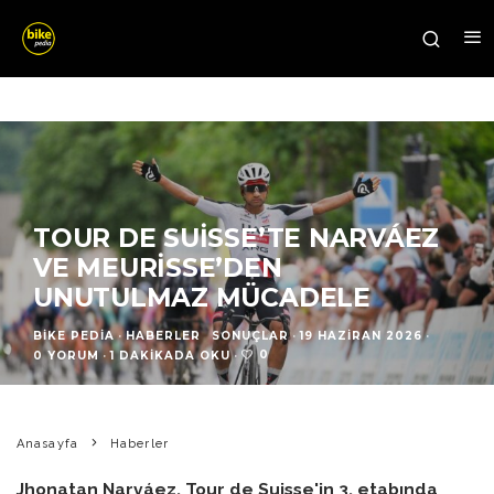
TOUR DE SUISSE’TE NARVÁEZ
VE MEURISSE’DEN
UNUTULMAZ MÜCADELE
BIKE PEDIA
·
HABERLER
SONUÇLAR
·
19 HAZIRAN 2026
·
0
0 YORUM
·
1 DAKIKADA OKU
·
Anasayfa
Haberler
Jhonatan Narváez, Tour de Suisse'in 3. etabında