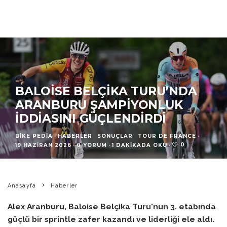
BALOISE BELÇIKA TURU’NDA
ARANBURU ŞAMPIYONLUK
İDDIASINI GÜÇLENDIRDI
BIKE PEDIA
·
HABERLER
SONUÇLAR
TOUR DE FRANCE
·
0
19 HAZIRAN 2026
·
0 YORUM
·
1 DAKIKADA OKU
·
Anasayfa
Haberler
Alex Aranburu, Baloise Belçika Turu'nun 3. etabında
güçlü bir sprintle zafer kazandı ve liderliği ele aldı.