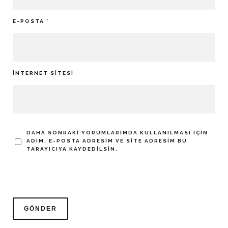
E-POSTA
*
İNTERNET SITESI
DAHA SONRAKI YORUMLARIMDA KULLANILMASI IÇIN
ADIM, E-POSTA ADRESIM VE SITE ADRESIM BU
TARAYICIYA KAYDEDILSIN.