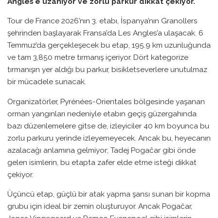
Angles'e uzanıyor ve zorlu parkur dikkat çekiyor.
Tour de France 2026’nın 3. etabı, İspanya’nın Granollers
şehrinden başlayarak Fransa’da Les Angles’a ulaşacak. 6
Temmuz’da gerçekleşecek bu etap, 195.9 km uzunluğunda
ve tam 3,850 metre tırmanış içeriyor. Dört kategorize
tırmanışın yer aldığı bu parkur, bisikletseverlere unutulmaz
bir mücadele sunacak.
Organizatörler, Pyrénées-Orientales bölgesinde yaşanan
orman yangınları nedeniyle etabın geçiş güzergahında
bazı düzenlemelere gitse de, izleyiciler 40 km boyunca bu
zorlu parkuru yerinde izleyemeyecek. Ancak bu, heyecanın
azalacağı anlamına gelmiyor; Tadej Pogačar gibi önde
gelen isimlerin, bu etapta zafer elde etme isteği dikkat
çekiyor.
Üçüncü etap, güçlü bir atak yapma şansı sunan bir kopma
grubu için ideal bir zemin oluşturuyor. Ancak Pogačar,