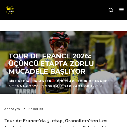
TOUR DE FRANCE 2026:
ÜÇÜNCÜ ETAPTA ZORLU
MÜCADELE BAŞLIYOR
BIKE PEDIA
·
HABERLER
SONUÇLAR
TOUR DE FRANCE
·
0
6 TEMMUZ 2026
·
0 YORUM
·
1 DAKIKADA OKU
·
Anasayfa
Haberler
Tour de France'da 3. etap, Granollers'ten Les