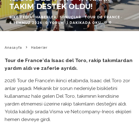
TAKIM DESTEK OLDU!
BIKE PEDIA
·
HABERLER
SONUÇLAR
TOUR DE FRANCE
·
0
6 TEMMUZ 2026
·
0 YORUM
·
1 DAKIKADA OKU
·
Anasayfa
Haberler
Tour de France'da Isaac del Toro, rakip takımlardan
yardım aldı ve zaferle ayrıldı.
2026 Tour de France’ın ikinci etabında, Isaac del Toro zor
anlar yaşadı. Mekanik bir sorun nedeniyle bisikletini
kullanamaz hale gelen Del Toro, takımının kendisine
yardım etmemesi üzerine rakip takımların desteğini aldı.
Yolda kaldığı sırada Visma ve Netcompany-Ineos ekipleri
hemen devreye girdi.
Del Toro, yarış sırasında karşılaştığı bu aksiliğin ardından,