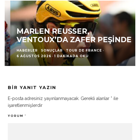
MARLEN REUSSER,
VENTOUX’DA ZAFER PEŞINDE
HABERLER
SONUÇLAR
TOUR DE FRANCE
·
6 AĞUSTOS 2026
·
1 DAKIKADA OKU
BIR YANIT YAZIN
E-posta adresiniz yayınlanmayacak.
Gerekli alanlar
*
ile
işaretlenmişlerdir
YORUM
*