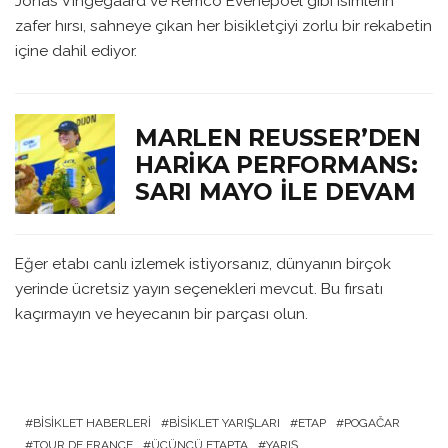
Jonas Vingegaard ve Remco Evenepoel gibi isimlerin
zafer hırsı, sahneye çıkan her bisikletçiyi zorlu bir rekabetin
içine dahil ediyor.
MARLEN REUSSER’DEN
HARIKA PERFORMANS:
SARI MAYO İLE DEVAM
Eğer etabı canlı izlemek istiyorsanız, dünyanın birçok
yerinde ücretsiz yayın seçenekleri mevcut. Bu fırsatı
kaçırmayın ve heyecanın bir parçası olun.
BISIKLET HABERLERI
BISIKLET YARIŞLARI
ETAP
POGAČAR
TOUR DE FRANCE
ÜÇÜNCÜ ETAPTA
YARIŞ