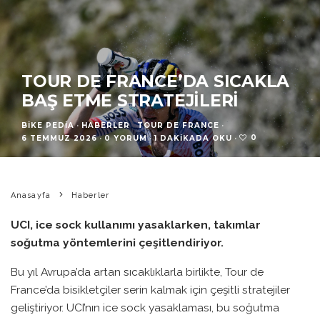
TOUR DE FRANCE’DA SICAKLA
BAŞ ETME STRATEJILERI
BIKE PEDIA
·
HABERLER
TOUR DE FRANCE
·
0
6 TEMMUZ 2026
·
0 YORUM
·
1 DAKIKADA OKU
·
Anasayfa
Haberler
UCI, ice sock kullanımı yasaklarken, takımlar
soğutma yöntemlerini çeşitlendiriyor.
Bu yıl Avrupa’da artan sıcaklıklarla birlikte, Tour de
France’da bisikletçiler serin kalmak için çeşitli stratejiler
geliştiriyor. UCI’nın ice sock yasaklaması, bu soğutma