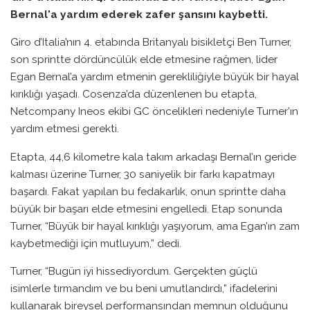
Bernal'a yardım ederek zafer şansını kaybetti.
Giro d’Italia’nın 4. etabında Britanyalı bisikletçi Ben Turner,
son sprintte dördüncülük elde etmesine rağmen, lider
Egan Bernal’a yardım etmenin gerekliliğiyle büyük bir hayal
kırıklığı yaşadı. Cosenza’da düzenlenen bu etapta,
Netcompany Ineos ekibi GC öncelikleri nedeniyle Turner’ın
yardım etmesi gerekti.
Etapta, 44,6 kilometre kala takım arkadaşı Bernal’ın geride
kalması üzerine Turner, 30 saniyelik bir farkı kapatmayı
başardı. Fakat yapılan bu fedakarlık, onun sprintte daha
büyük bir başarı elde etmesini engelledi. Etap sonunda
Turner, “Büyük bir hayal kırıklığı yaşıyorum, ama Egan’ın zam
kaybetmediği için mutluyum,” dedi.
Turner, “Bugün iyi hissediyordum. Gerçekten güçlü
isimlerle tırmandım ve bu beni umutlandırdı,” ifadelerini
kullanarak bireysel performansından memnun olduğunu