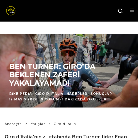
BEN TURNER: GIRO’DA
BEKLENEN ZAFERI
YAKALAYAMADI
BIKE PEDIA
·
GIRO D ITALIA
HABERLER
SONUÇLAR
·
0
12 MAYIS 2026
·
0 YORUM
·
1 DAKIKADA OKU
·
Anasayfa
Yarışlar
Giro d Italia
Giro d'Italia'nın 4. etabında Ben Turner, lider Egan