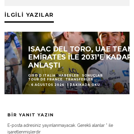
İLGILI YAZILAR
ISAAC DEL TORO, UAE TEAM
EMIRATES ILE 2031’E KADAR
ANLAŞTI
GIRO D ITALIA
HABERLER
SONUÇLAR
TOUR DE FRANCE
TRANSFERLER
·
6 AĞUSTOS 2026
·
1 DAKIKADA OKU
BIR YANIT YAZIN
E-posta adresiniz yayınlanmayacak.
Gerekli alanlar
*
ile
işaretlenmişlerdir