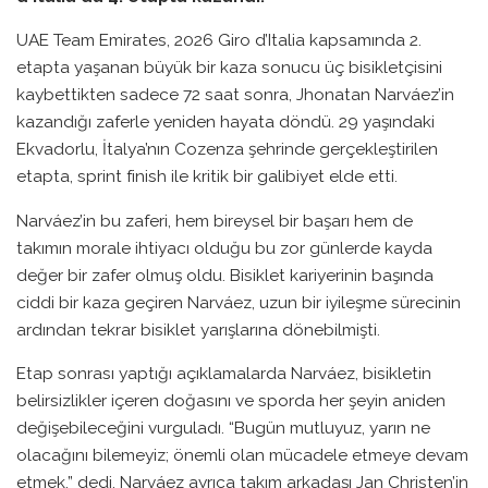
UAE Team Emirates, 2026 Giro d’Italia kapsamında 2.
etapta yaşanan büyük bir kaza sonucu üç bisikletçisini
kaybettikten sadece 72 saat sonra, Jhonatan Narváez’in
kazandığı zaferle yeniden hayata döndü. 29 yaşındaki
Ekvadorlu, İtalya’nın Cozenza şehrinde gerçekleştirilen
etapta, sprint finish ile kritik bir galibiyet elde etti.
Narváez’in bu zaferi, hem bireysel bir başarı hem de
takımın morale ihtiyacı olduğu bu zor günlerde kayda
değer bir zafer olmuş oldu. Bisiklet kariyerinin başında
ciddi bir kaza geçiren Narváez, uzun bir iyileşme sürecinin
ardından tekrar bisiklet yarışlarına dönebilmişti.
Etap sonrası yaptığı açıklamalarda Narváez, bisikletin
belirsizlikler içeren doğasını ve sporda her şeyin aniden
değişebileceğini vurguladı. “Bugün mutluyuz, yarın ne
olacağını bilemeyiz; önemli olan mücadele etmeye devam
etmek,” dedi. Narváez ayrıca takım arkadaşı Jan Christen’in