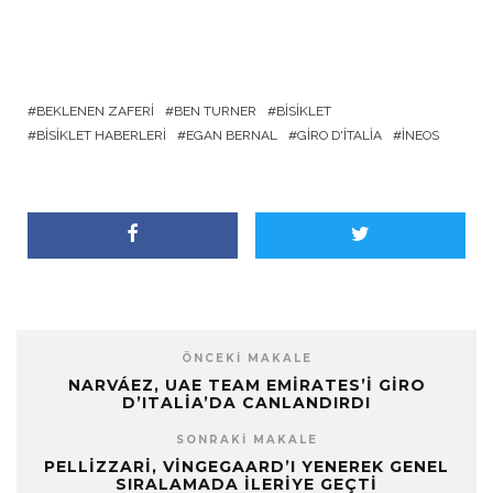
BEKLENEN ZAFERI
BEN TURNER
BISIKLET
BISIKLET HABERLERI
EGAN BERNAL
GIRO D'ITALIA
INEOS
ÖNCEKI MAKALE
NARVÁEZ, UAE TEAM EMIRATES’I GIRO
D’ITALIA’DA CANLANDIRDI
SONRAKI MAKALE
PELLIZZARI, VINGEGAARD’I YENEREK GENEL
SIRALAMADA İLERIYE GEÇTI