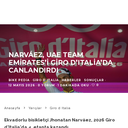
NARVÁEZ, UAE TEAM
EMIRATES’I GIRO D’ITALIA’DA
CANLANDIRDI
BIKE PEDIA
·
GIRO D ITALIA
HABERLER
SONUÇLAR
·
0
12 MAYIS 2026
·
0 YORUM
·
1 DAKIKADA OKU
·
Anasayfa
Yarışlar
Giro d Italia
Ekvadorlu bisikletçi Jhonatan Narváez, 2026 Giro
d'Italia'da 4. etapta kazandı.