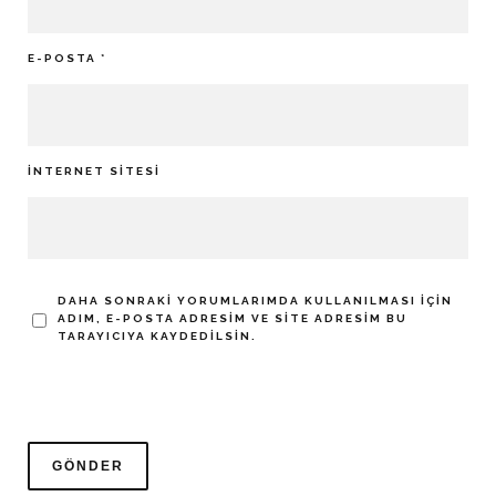
E-POSTA
*
İNTERNET SITESI
DAHA SONRAKI YORUMLARIMDA KULLANILMASI IÇIN
ADIM, E-POSTA ADRESIM VE SITE ADRESIM BU
TARAYICIYA KAYDEDILSIN.