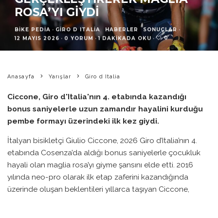
ROSA’YI GIYDI
BIKE PEDIA
·
GIRO D ITALIA
HABERLER
SONUÇLAR
·
0
12 MAYIS 2026
·
0 YORUM
·
1 DAKIKADA OKU
·
Anasayfa
Yarışlar
Giro d Italia
Ciccone, Giro d'Italia'nın 4. etabında kazandığı
bonus saniyelerle uzun zamandır hayalini kurduğu
pembe formayı üzerindeki ilk kez giydi.
İtalyan bisikletçi Giulio Ciccone, 2026 Giro d’Italia’nın 4.
etabında Cosenza’da aldığı bonus saniyelerle çocukluk
hayali olan maglia rosa’yı giyme şansını elde etti. 2016
yılında neo-pro olarak ilk etap zaferini kazandığında
üzerinde oluşan beklentileri yıllarca taşıyan Ciccone,
nihayet bu hayalini gerçekleştirdi.