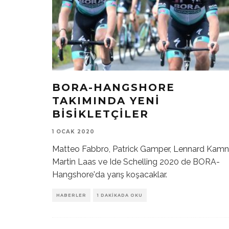
BORA-HANGSHORE
TAKIMINDA YENI
BISIKLETÇILER
1 OCAK 2020
Matteo Fabbro, Patrick Gamper, Lennard Kamn
Martin Laas ve Ide Schelling 2020 de BORA-
Hangshore'da yarış koşacaklar.
HABERLER
1 DAKIKADA OKU