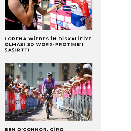
LORENA WIEBES’IN DISKALIFIYE
OLMASI SD WORX-PROTIME’I
ŞAŞIRTTI
BEN O’CONNOR, GIRO