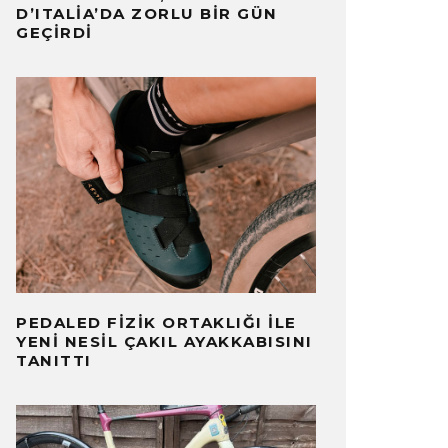
D’ITALIA’DA ZORLU BIR GÜN
GEÇIRDI
PEDALED FIZIK ORTAKLIĞI İLE
YENI NESIL ÇAKIL AYAKKABISINI
TANITTI