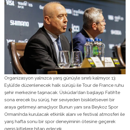
Organizasyon yalnızca yarış günüyle sınırlı kalmıyor. 13
Eylül’de düzenlenecek halk sürüşü ile Tour de France ruhu
şehir merkezine taşınacak. Üsküdar’dan başlayıp Fatih’te
sona erecek bu sürüş, her seviyeden bisikletseveri bir
araya getirmeyi amaçlıyor. Bunun yanı sıra Beykoz Spor
Ormanı’nda kurulacak etkinlik alanı ve festival atmosferi ile
yarış hafta sonu bir spor deneyiminin ötesine geçerek
geniş kitlelere hitap edecek.