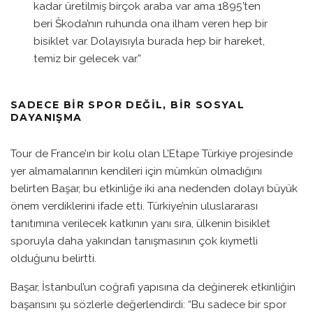
kadar üretilmiş birçok araba var ama 1895’ten
beri Škoda’nın ruhunda ona ilham veren hep bir
bisiklet var. Dolayısıyla burada hep bir hareket,
temiz bir gelecek var.”
SADECE BIR SPOR DEĞIL, BIR SOSYAL
DAYANIŞMA
Tour de France’ın bir kolu olan L’Etape Türkiye projesinde
yer almamalarının kendileri için mümkün olmadığını
belirten Başar, bu etkinliğe iki ana nedenden dolayı büyük
önem verdiklerini ifade etti. Türkiye’nin uluslararası
tanıtımına verilecek katkının yanı sıra, ülkenin bisiklet
sporuyla daha yakından tanışmasının çok kıymetli
olduğunu belirtti.
Başar, İstanbul’un coğrafi yapısına da değinerek etkinliğin
başarısını şu sözlerle değerlendirdi: “Bu sadece bir spor