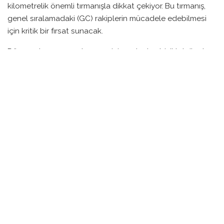
kilometrelik önemli tırmanışla dikkat çekiyor. Bu tırmanış,
genel sıralamadaki (GC) rakiplerin mücadele edebilmesi
için kritik bir fırsat sunacak.
Dün yapılan zaman denemesinin ardından bisikletçiler, bu
sabah zorlu yokuşlarda ter dökecek. Etabın sonunda, GC
yarışının şekillenmesine etki edecek önemli bir rekabet
bekleniyor. Atletler, yorucu yolların yanı sıra birbirleriyle
olan taktiksel mücadelelerde de zorlu bir sınava tabi
olacaklar.
İzleyiciler, aşırı zorlu koşullarda kıyasıya bir rekabetin
yaşanacağı bu etapta büyük bir heyecana tanıklık
edecekler. Paul Seixas’ın sarı mayo korumak için
savaşacağı yarışta, hangi bisikletçilerin öne çıkacağı ise
merak konusu. Tüm gözler, bu zorlu parkurda vedalar
geçişi sergileyecek olan elit isimler üzerinde olacak.