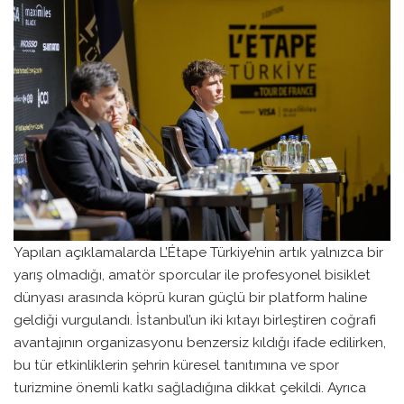
Yapılan açıklamalarda L’Étape Türkiye’nin artık yalnızca bir
yarış olmadığı, amatör sporcular ile profesyonel bisiklet
dünyası arasında köprü kuran güçlü bir platform haline
geldiği vurgulandı. İstanbul’un iki kıtayı birleştiren coğrafi
avantajının organizasyonu benzersiz kıldığı ifade edilirken,
bu tür etkinliklerin şehrin küresel tanıtımına ve spor
turizmine önemli katkı sağladığına dikkat çekildi. Ayrıca