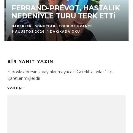
FERRAND-PRÉVOT, HASTALIK
NEDENIYLE TURU TERK ETTI
HABERLER
SONUÇLAR
TOUR DE FRANCE
·
8 AĞUSTOS 2026
·
1 DAKIKADA OKU
BIR YANIT YAZIN
E-posta adresiniz yayınlanmayacak.
Gerekli alanlar
*
ile
işaretlenmişlerdir
YORUM
*