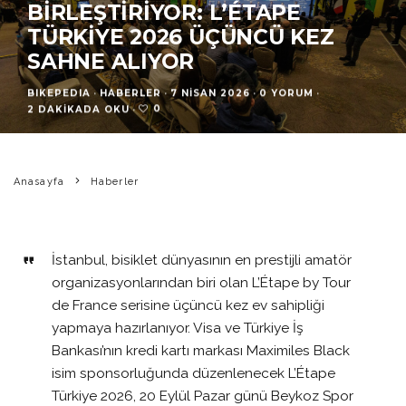
BIRLEŞTIRIYOR: L’ÉTAPE
TÜRKIYE 2026 ÜÇÜNCÜ KEZ
SAHNE ALIYOR
BIKEPEDIA
·
HABERLER
·
7 NISAN 2026
·
0 YORUM
·
0
2 DAKIKADA OKU
·
Anasayfa
Haberler
İstanbul, bisiklet dünyasının en prestijli amatör
organizasyonlarından biri olan L’Étape by Tour
de France serisine üçüncü kez ev sahipliği
yapmaya hazırlanıyor. Visa ve Türkiye İş
Bankası’nın kredi kartı markası Maximiles Black
isim sponsorluğunda düzenlenecek L’Étape
Türkiye 2026, 20 Eylül Pazar günü Beykoz Spor