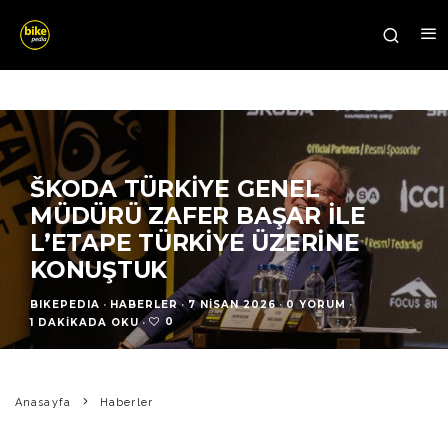
ŠKODA TÜRKIYE GENEL
MÜDÜRÜ ZAFER BAŞAR ILE
L’ETAPE TÜRKIYE ÜZERINE
KONUŞTUK
BIKEPEDIA
·
HABERLER
·
7 NISAN 2026
·
0 YORUM
·
0
1 DAKIKADA OKU
·
Anasayfa
Haberler