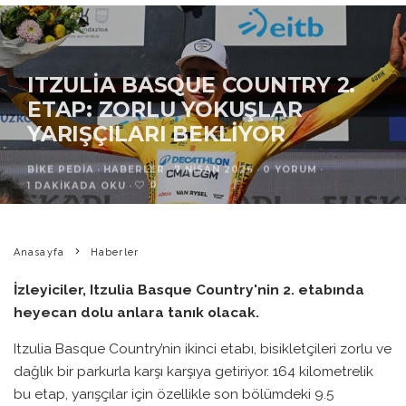
ITZULIA BASQUE COUNTRY 2.
ETAP: ZORLU YOKUŞLAR
YARIŞÇILARI BEKLIYOR
BIKE PEDIA
·
HABERLER
·
7 NISAN 2026
·
0 YORUM
·
0
1 DAKIKADA OKU
·
Anasayfa
Haberler
İzleyiciler, Itzulia Basque Country'nin 2. etabında
heyecan dolu anlara tanık olacak.
Itzulia Basque Country’nin ikinci etabı, bisikletçileri zorlu ve
dağlık bir parkurla karşı karşıya getiriyor. 164 kilometrelik
bu etap, yarışçılar için özellikle son bölümdeki 9.5