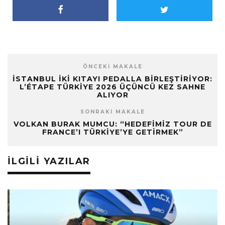
ÖNCEKI MAKALE
İSTANBUL İKI KITAYI PEDALLA BIRLEŞTIRIYOR:
L’ÉTAPE TÜRKIYE 2026 ÜÇÜNCÜ KEZ SAHNE
ALIYOR
SONRAKI MAKALE
VOLKAN BURAK MUMCU: “HEDEFIMIZ TOUR DE
FRANCE’I TÜRKIYE’YE GETIRMEK”
İLGILI YAZILAR