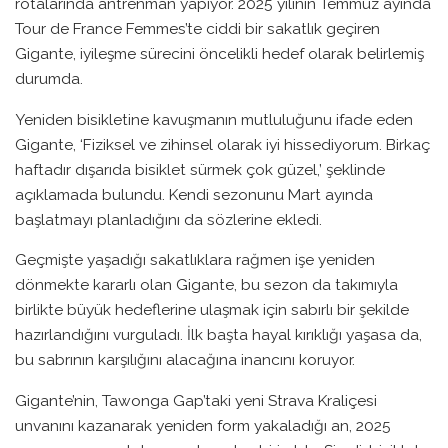
rotalarında antrenman yapıyor. 2025 yılının Temmuz ayında
Tour de France Femmes’te ciddi bir sakatlık geçiren
Gigante, iyileşme sürecini öncelikli hedef olarak belirlemiş
durumda.
Yeniden bisikletine kavuşmanın mutluluğunu ifade eden
Gigante, ‘Fiziksel ve zihinsel olarak iyi hissediyorum. Birkaç
haftadır dışarıda bisiklet sürmek çok güzel,’ şeklinde
açıklamada bulundu. Kendi sezonunu Mart ayında
başlatmayı planladığını da sözlerine ekledi.
Geçmişte yaşadığı sakatlıklara rağmen işe yeniden
dönmekte kararlı olan Gigante, bu sezon da takımıyla
birlikte büyük hedeflerine ulaşmak için sabırlı bir şekilde
hazırlandığını vurguladı. İlk başta hayal kırıklığı yaşasa da,
bu sabrının karşılığını alacağına inancını koruyor.
Gigante’nin, Tawonga Gap’taki yeni Strava Kraliçesi
unvanını kazanarak yeniden form yakaladığı an, 2025