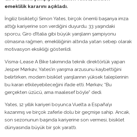
emeklilik kararını açıkladı.
İngiliz bisikletçi Simon Yates, birçok önemli başarıya imza
attığı kariyerine son verdiğini duyurdu. 33 yaşındaki
sporcu, Giro d’Italia gibi büyük yarışların şampiyonu
olmasına rağmen, emekliliğinin altında yatan sebep olarak
motivasyon eksikliği gösterildi.
Visma-Lease A Bike takımında teknik direktörlük yapan
Jesper Mørkøv, Yates’in yarışma arzusunu kaybettiğini
belirtirken, modern bisiklet yarışlarının yüksek taleplerinin
bu kararı etkileyebileceğini ifade etti. Mørkøv, “Bu
gerçekten üzücü, ama maalesef böyle” dedi.
Yates, 12 yıllık kariyeri boyunca Vuelta a España’yı
kazanmış ve birçok zaferle dolu bir geçmişe sahip. Ancak,
son sezonunun başında kariyerine son vermesi, bisiklet
dünyasında büyük bir şok yarattı.