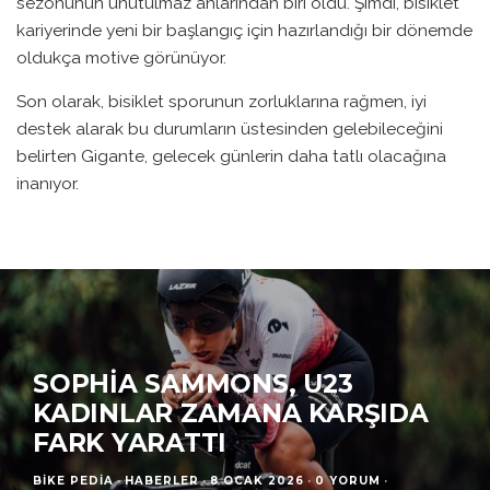
sezonunun unutulmaz anlarından biri oldu. Şimdi, bisiklet
kariyerinde yeni bir başlangıç için hazırlandığı bir dönemde
oldukça motive görünüyor.
Son olarak, bisiklet sporunun zorluklarına rağmen, iyi
destek alarak bu durumların üstesinden gelebileceğini
belirten Gigante, gelecek günlerin daha tatlı olacağına
inanıyor.
SOPHIA SAMMONS, U23
KADINLAR ZAMANA KARŞIDA
FARK YARATTI
BIKE PEDIA
·
HABERLER
·
8 OCAK 2026
·
0 YORUM
·