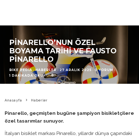
PINARELLO’NUN ÖZEL
BOYAMA TARIHI VE FAUSTO
PINARELLO
BIKE PEDIA
·
HABERLER
·
27 ARALIK 2025
·
0 YORUM
·
0
1 DAKIKADA OKU
·
Anasayfa
Haberler
Pinarello, geçmişten bugüne şampiyon bisikletçilere
özel tasarımlar sunuyor.
İtalyan bisiklet markası Pinarello, yıllardır dünya çapındaki