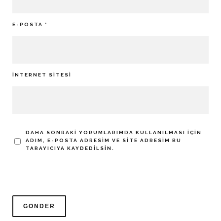
E-POSTA
*
İNTERNET SITESI
DAHA SONRAKI YORUMLARIMDA KULLANILMASI IÇIN
ADIM, E-POSTA ADRESIM VE SITE ADRESIM BU
TARAYICIYA KAYDEDILSIN.