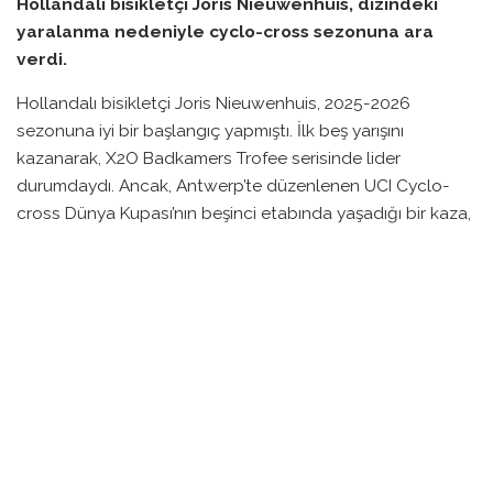
Hollandalı bisikletçi Joris Nieuwenhuis, dizindeki
yaralanma nedeniyle cyclo-cross sezonuna ara
verdi.
Hollandalı bisikletçi Joris Nieuwenhuis, 2025-2026
sezonuna iyi bir başlangıç yapmıştı. İlk beş yarışını
kazanarak, X2O Badkamers Trofee serisinde lider
durumdaydı. Ancak, Antwerp’te düzenlenen UCI Cyclo-
cross Dünya Kupası’nın beşinci etabında yaşadığı bir kaza,
sezonunu sekteye uğrattı. Bu yarışta, ilk onun dışında
kalarak 16. sırada yer aldı.
Sonrasında iki gün içinde X2O Trofee Hofstade’de altıncı
olmayı başarsa da, Superprestige Heusden-Zolder ve
Gavere Dünya Kupası yarışlarını bırakmak zorunda kaldı.
Nieuwenhuis Instagram hesabında, son günlerde kendini
pek iyi hissetmediğinden bahsederek, “Antwerp’teki
düşüşümden bu yana bisikletteki hislerim değişti. Dizim
sert bir darbe aldı ve bunun etkisini her şeyde