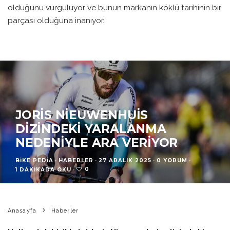
olduğunu vurguluyor ve bunun markanın köklü tarihinin bir
parçası olduğuna inanıyor.
JORIS NIEUWENHUIS
DIZINDEKI YARALANMA
NEDENIYLE ARA VERIYOR
BIKE PEDIA
·
HABERLER
·
27 ARALIK 2025
·
0 YORUM
·
0
1 DAKIKADA OKU
·
Anasayfa
Haberler