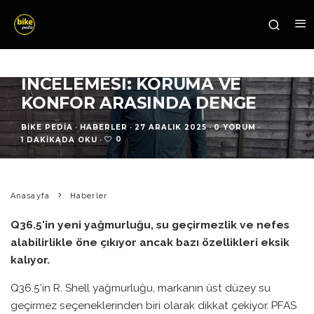
Q36.5 YAĞMURLUK
İNCELEMESI: KORUMA VE
KONFOR ARASINDA DENGE
BIKE PEDIA
·
HABERLER
·
27 ARALIK 2025
·
0 YORUM
·
0
1 DAKIKADA OKU
·
Anasayfa
Haberler
Q36.5'in yeni yağmurluğu, su geçirmezlik ve nefes
alabilirlikle öne çıkıyor ancak bazı özellikleri eksik
kalıyor.
Q36.5’in R. Shell yağmurluğu, markanın üst düzey su
geçirmez seçeneklerinden biri olarak dikkat çekiyor. PFAS