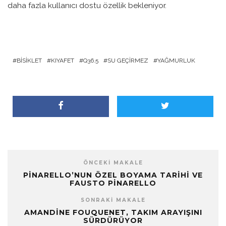
daha fazla kullanıcı dostu özellik bekleniyor.
BISIKLET
KIYAFET
Q36.5
SU GEÇIRMEZ
YAĞMURLUK
ÖNCEKI MAKALE
PINARELLO’NUN ÖZEL BOYAMA TARIHI VE
FAUSTO PINARELLO
SONRAKI MAKALE
AMANDINE FOUQUENET, TAKIM ARAYIŞINI
SÜRDÜRÜYOR