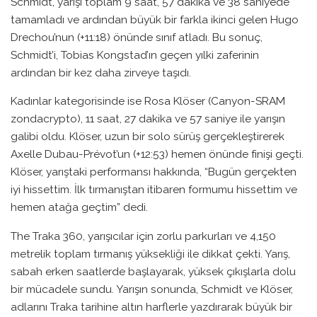
Schmidt, yarışı toplam 9 saat, 57 dakika ve 38 saniyede
tamamladı ve ardından büyük bir farkla ikinci gelen Hugo
Drechou’nun (+11:18) önünde sınıf atladı. Bu sonuç,
Schmidt’i, Tobias Kongstad’ın geçen yılki zaferinin
ardından bir kez daha zirveye taşıdı.
Kadınlar kategorisinde ise Rosa Klöser (Canyon-SRAM
zondacrypto), 11 saat, 27 dakika ve 57 saniye ile yarışın
galibi oldu. Klöser, uzun bir solo sürüş gerçekleştirerek
Axelle Dubau-Prévot’un (+12:53) hemen önünde finişi geçti.
Klöser, yarıştaki performansı hakkında, “Bugün gerçekten
iyi hissettim. İlk tırmanıştan itibaren formumu hissettim ve
hemen atağa geçtim” dedi.
The Traka 360, yarışıcılar için zorlu parkurları ve 4,150
metrelik toplam tırmanış yüksekliği ile dikkat çekti. Yarış,
sabah erken saatlerde başlayarak, yüksek çıkışlarla dolu
bir mücadele sundu. Yarışın sonunda, Schmidt ve Klöser,
adlarını Traka tarihine altın harflerle yazdırarak büyük bir