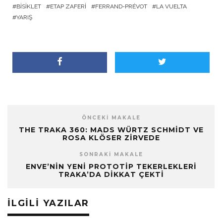
BISIKLET
ETAP ZAFERI
FERRAND-PRÉVOT
LA VUELTA
YARIŞ
ÖNCEKI MAKALE
THE TRAKA 360: MADS WÜRTZ SCHMIDT VE
ROSA KLÖSER ZIRVEDE
SONRAKI MAKALE
ENVE’NIN YENI PROTOTIP TEKERLEKLERI
TRAKA’DA DIKKAT ÇEKTI
İLGILI YAZILAR