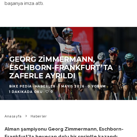
başarıya imza attı.
GEORG ZIMMERMANN,
ESCHBORN-FRANKFURT’TA
ZAFERLE AYRILDI
BIKE PEDIA
·
HABERLER
·
1 MAYIS 2026
·
0 YORUM
·
0
1 DAKIKADA OKU
·
Anasayfa
Haberler
Alman şampiyonu Georg Zimmermann, Eschborn-
Frankfurt'ta heyecan dolu bir sprintle kazandı.