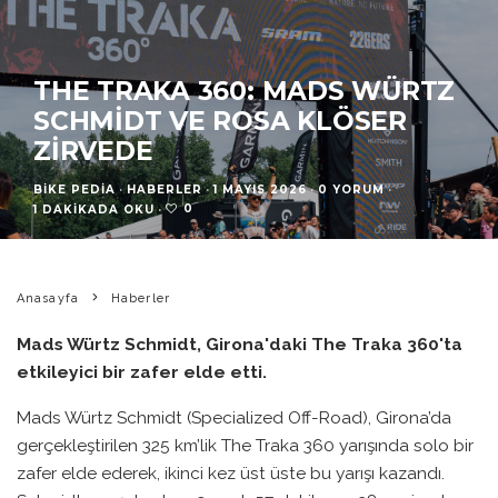
THE TRAKA 360: MADS WÜRTZ
SCHMIDT VE ROSA KLÖSER
ZIRVEDE
BIKE PEDIA
·
HABERLER
·
1 MAYIS 2026
·
0 YORUM
·
0
1 DAKIKADA OKU
·
Anasayfa
Haberler
Mads Würtz Schmidt, Girona'daki The Traka 360'ta
etkileyici bir zafer elde etti.
Mads Würtz Schmidt (Specialized Off-Road), Girona’da
gerçekleştirilen 325 km’lik The Traka 360 yarışında solo bir
zafer elde ederek, ikinci kez üst üste bu yarışı kazandı.