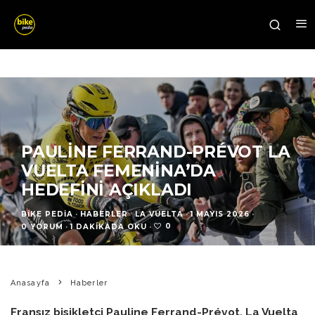
PAULINE FERRAND-PRÉVOT LA
VUELTA FEMENINA’DA
HEDEFINI AÇIKLADI
BIKE PEDIA
·
HABERLER
LA VUELTA
·
1 MAYIS 2026
·
0
0 YORUM
·
1 DAKIKADA OKU
·
Anasayfa
Haberler
Fransız bisikletçi Pauline Ferrand-Prévot, La Vuelta