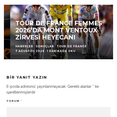
TOUR DE FRANCE FEMMES
2026’DA MONT VENTOUX
ZIRVESI HEYECANI
HABERLER
SONUÇLAR
TOUR DE FRANCE
·
7 AĞUSTOS 2026
·
1 DAKIKADA OKU
BIR YANIT YAZIN
E-posta adresiniz yayınlanmayacak.
Gerekli alanlar
*
ile
işaretlenmişlerdir
YORUM
*