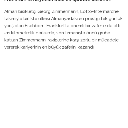
Alman bisikletçi Georg Zimmermann, Lotto-Intermarché
takımıyla birlikte ülkesi Almanya’daki en prestijli tek günlük
yarış olan Eschborn-Frankfurt’ta önemli bir zafer elde etti.
211 kilometrelik parkurda, son tırmanışta öncü gruba
katılan Zimmermann, rakiplerine karşı zorlu bir mücadele
vererek kariyerinin en büyük zaferini kazandı.
Yarışın son kilometrelerine girilirken, peloton liderleri
Zimmermann ve diğer öncü gruba hızla yaklaşırken,
Zimmermann arka gruptan aldığı hızla öne çıkarak yaptığı
sprintle kazanan oldu. Tom Pidcock, ikinci sırayı alırken,
Ben Tulett de podyumda üçüncü olarak yer aldı.
Zimmermann, yarış sonrası yaptığı açıklamada, “Bu sadece
benim ilk tek günlük zaferim değil, aynı zamanda
kariyerimin en büyük zaferi. Bunun için çok mutluyum,”
dedi. Yarış boyunca kendisini iyi hissettiğini ve son
günlerdeki çalışmalarının meyvesini aldığını paylaştı.