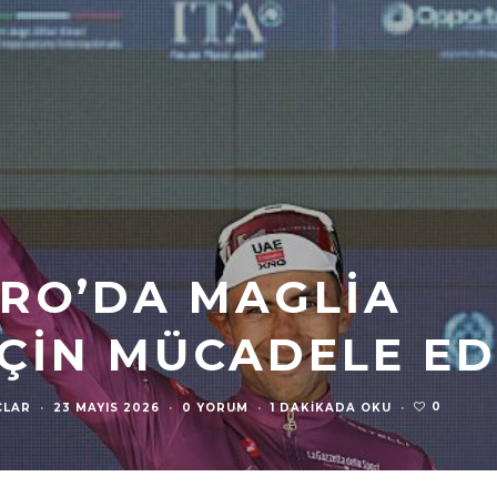
IRO’DA MAGLIA
İÇIN MÜCADELE E
0
ÇLAR
·
23 MAYIS 2026
·
0 YORUM
·
1 DAKIKADA OKU
·