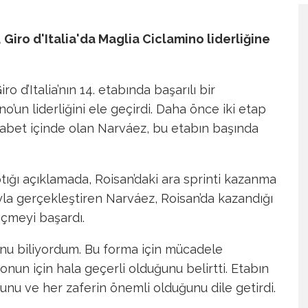
Giro d'Italia'da Maglia Ciclamino liderliğine
 d’Italia’nın 14. etabında başarılı bir
’un liderliğini ele geçirdi. Daha önce iki etap
kabet içinde olan Narváez, bu etabın başında
ığı açıklamada, Roisan’daki ara sprinti kazanma
yla gerçekleştiren Narváez, Roisan’da kazandığı
eçmeyi başardı.
nu biliyordum. Bu forma için mücadele
onun için hala geçerli olduğunu belirtti. Etabın
nu ve her zaferin önemli olduğunu dile getirdi.