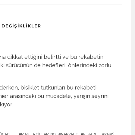
 DEĞIŞIKLIKLER
 dikkat ettiğini belirtti ve bu rekabetin
 İki sürücünün de hedefleri, önlerindeki zorlu
erken, bisiklet tutkunları bu rekabeti
er arasındaki bu mücadele, yarışın seyrini
kıyor.
MÜCADELE
MAGLIA CICLAMINO
NARVÁEZ
REKABET
YARIŞ