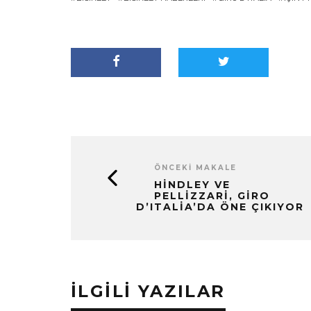
ÖNCEKI MAKALE
HINDLEY VE
PELLIZZARI, GIRO
D’ITALIA’DA ÖNE ÇIKIYOR
İLGILI YAZILAR