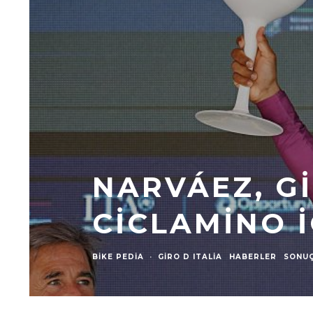
NARVÁEZ, G
CICLAMINO 
BIKE PEDIA
·
GIRO D ITALIA
HABERLER
SONU