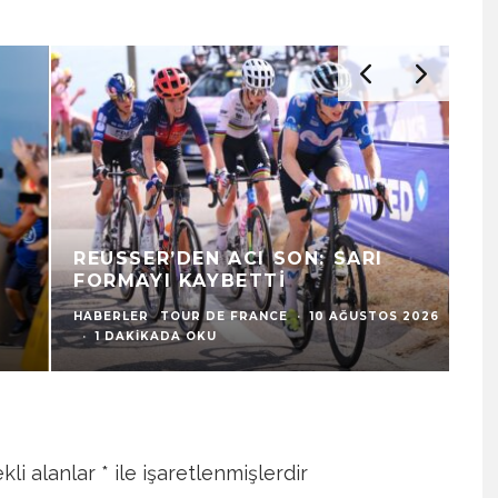
N
REUSSER’DEN ACI SON: SARI
F
FORMAYI KAYBETTI
K
HABERLER
TOUR DE FRANCE
·
10 AĞUSTOS 2026
HA
·
1 DAKIKADA OKU
9 
kli alanlar
*
ile işaretlenmişlerdir