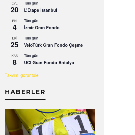
Tüm gün
EYL
20
L’Etape İstanbul
Tüm gün
EKI
4
İzmir Gran Fondo
Tüm gün
EKI
25
VeloTürk Gran Fondo Çeşme
Tüm gün
KAS
8
UCI Gran Fondo Antalya
Takvimi görüntüle
HABERLER