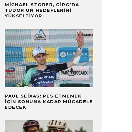
MICHAEL STORER, GIRO’DA
TUDOR’UN HEDEFLERINI
YÜKSELTIYOR
PAUL SEIXAS: PES ETMEMEK
İÇIN SONUNA KADAR MÜCADELE
EDECEK