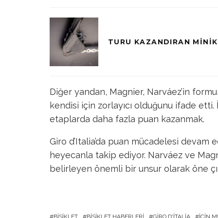
TURU KAZANDIRAN MINIK
Diğer yandan, Magnier, Narváez’in formuna
kendisi için zorlayıcı olduğunu ifade etti.
etaplarda daha fazla puan kazanmak.
Giro d’Italia’da puan mücadelesi devam ed
heyecanla takip ediyor. Narváez ve Magni
belirleyen önemli bir unsur olarak öne çı
BISIKLET
BISIKLET HABERLERI
GIRO D'ITALIA
İÇIN 