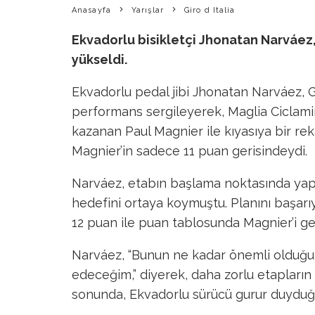
Anasayfa
Yarışlar
Giro d Italia
Ekvadorlu bisikletçi Jhonatan Narváez, 
yükseldi.
Ekvadorlu pedal jibi Jhonatan Narváez, Giro
performans sergileyerek, Maglia Ciclamino
kazanan Paul Magnier ile kıyasıya bir re
Magnier’in sadece 11 puan gerisindeydi.
Narváez, etabın başlama noktasında yapt
hedefini ortaya koymuştu. Planını başarı
12 puan ile puan tablosunda Magnier’i g
Narváez, “Bunun ne kadar önemli olduğu
edeceğim,” diyerek, daha zorlu etapların 
sonunda, Ekvadorlu sürücü gurur duyduğu