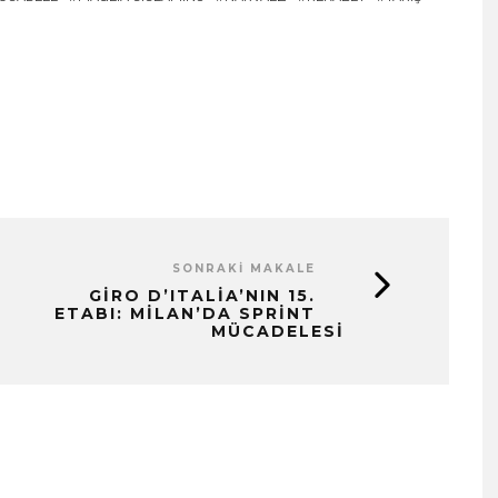
SONRAKI MAKALE
GIRO D’ITALIA’NIN 15.
ETABI: MILAN’DA SPRINT
MÜCADELESI