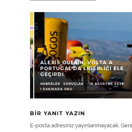
ALEXIS GUERIN, VOLTA A
PORTUGAL’DA LIDERLIĞI ELE
GEÇIRDI
HABERLER
SONUÇLAR
·
10 AĞUSTOS 2026
·
1 DAKIKADA OKU
BIR YANIT YAZIN
E-posta adresiniz yayınlanmayacak.
Gere