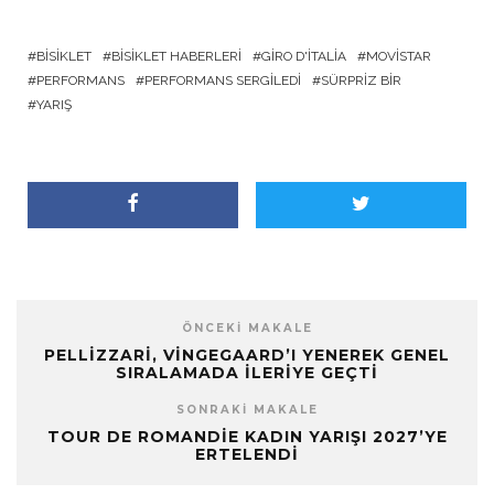
BISIKLET
BISIKLET HABERLERI
GIRO D'ITALIA
MOVISTAR
PERFORMANS
PERFORMANS SERGILEDI
SÜRPRIZ BIR
YARIŞ
ÖNCEKI MAKALE
PELLIZZARI, VINGEGAARD’I YENEREK GENEL
SIRALAMADA İLERIYE GEÇTI
SONRAKI MAKALE
TOUR DE ROMANDIE KADIN YARIŞI 2027’YE
ERTELENDI