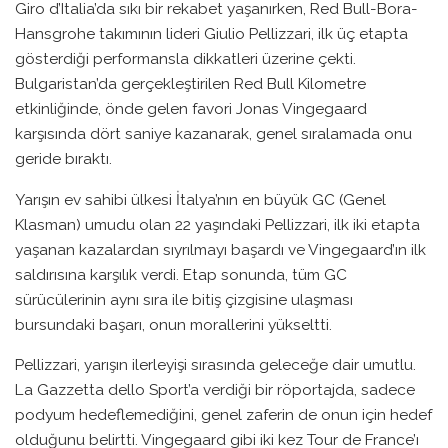
Giro d’Italia’da sıkı bir rekabet yaşanırken, Red Bull-Bora-
Hansgrohe takımının lideri Giulio Pellizzari, ilk üç etapta
gösterdiği performansla dikkatleri üzerine çekti.
Bulgaristan’da gerçekleştirilen Red Bull Kilometre
etkinliğinde, önde gelen favori Jonas Vingegaard
karşısında dört saniye kazanarak, genel sıralamada onu
geride bıraktı.
Yarışın ev sahibi ülkesi İtalya’nın en büyük GC (Genel
Klasman) umudu olan 22 yaşındaki Pellizzari, ilk iki etapta
yaşanan kazalardan sıyrılmayı başardı ve Vingegaard’ın ilk
saldırısına karşılık verdi. Etap sonunda, tüm GC
sürücülerinin aynı sıra ile bitiş çizgisine ulaşması
bursundaki başarı, onun morallerini yükseltti.
Pellizzari, yarışın ilerleyişi sırasında geleceğe dair umutlu.
La Gazzetta dello Sport’a verdiği bir röportajda, sadece
podyum hedeflemediğini, genel zaferin de onun için hedef
olduğunu belirtti. Vingegaard gibi iki kez Tour de France’ı