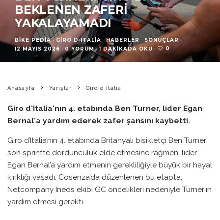
BEKLENEN ZAFERI
YAKALAYAMADI
BIKE PEDIA
·
GIRO D ITALIA
HABERLER
SONUÇLAR
·
0
12 MAYIS 2026
·
0 YORUM
·
1 DAKIKADA OKU
·
Anasayfa
Yarışlar
Giro d Italia
Giro d'Italia'nın 4. etabında Ben Turner, lider Egan
Bernal'a yardım ederek zafer şansını kaybetti.
Giro d’Italia’nın 4. etabında Britanyalı bisikletçi Ben Turner,
son sprintte dördüncülük elde etmesine rağmen, lider
Egan Bernal’a yardım etmenin gerekliliğiyle büyük bir hayal
kırıklığı yaşadı. Cosenza’da düzenlenen bu etapta,
Netcompany Ineos ekibi GC öncelikleri nedeniyle Turner’ın
yardım etmesi gerekti.