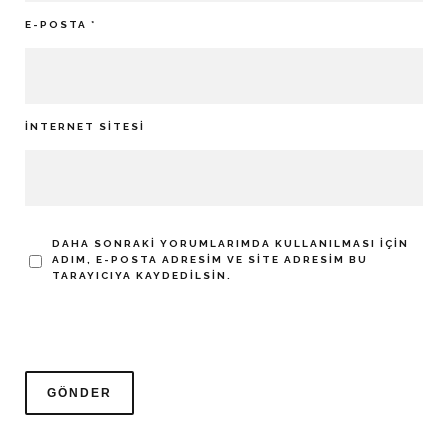
E-POSTA
*
İNTERNET SITESI
DAHA SONRAKI YORUMLARIMDA KULLANILMASI IÇIN
ADIM, E-POSTA ADRESIM VE SITE ADRESIM BU
TARAYICIYA KAYDEDILSIN.