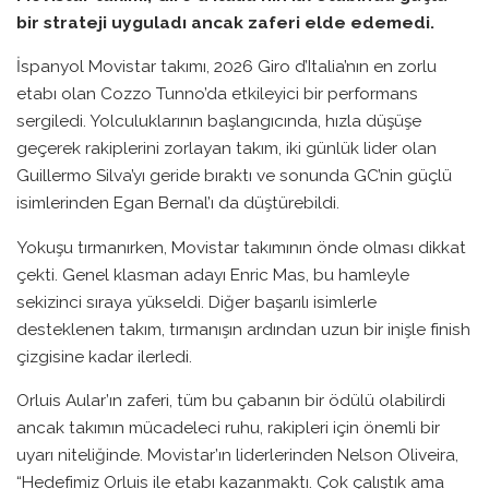
bir strateji uyguladı ancak zaferi elde edemedi.
İspanyol Movistar takımı, 2026 Giro d’Italia’nın en zorlu
etabı olan Cozzo Tunno’da etkileyici bir performans
sergiledi. Yolculuklarının başlangıcında, hızla düşüşe
geçerek rakiplerini zorlayan takım, iki günlük lider olan
Guillermo Silva’yı geride bıraktı ve sonunda GC’nin güçlü
isimlerinden Egan Bernal’ı da düştürebildi.
Yokuşu tırmanırken, Movistar takımının önde olması dikkat
çekti. Genel klasman adayı Enric Mas, bu hamleyle
sekizinci sıraya yükseldi. Diğer başarılı isimlerle
desteklenen takım, tırmanışın ardından uzun bir inişle finish
çizgisine kadar ilerledi.
Orluis Aular’ın zaferi, tüm bu çabanın bir ödülü olabilirdi
ancak takımın mücadeleci ruhu, rakipleri için önemli bir
uyarı niteliğinde. Movistar’ın liderlerinden Nelson Oliveira,
“Hedefimiz Orluis ile etabı kazanmaktı. Çok çalıştık ama