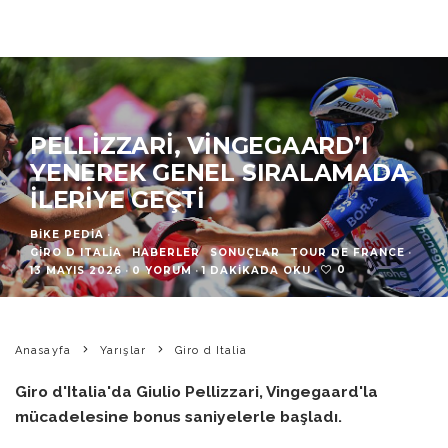
PELLIZZARI, VINGEGAARD’I
YENEREK GENEL SIRALAMADA
İLERIYE GEÇTI
BIKE PEDIA
·
GIRO D ITALIA
HABERLER
SONUÇLAR
TOUR DE FRANCE
·
0
13 MAYIS 2026
·
0 YORUM
·
1 DAKIKADA OKU
·
Anasayfa
Yarışlar
Giro d Italia
Giro d'Italia'da Giulio Pellizzari, Vingegaard'la
mücadelesine bonus saniyelerle başladı.