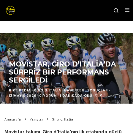
MOVISTAR, GIRO D’ITALIA’DA
SÜRPRIZ BIR PERFORMANS
SERGILEDI
BIKE PEDIA
·
GIRO D ITALIA
HABERLER
SONUÇLAR
·
0
13 MAYIS 2026
·
0 YORUM
·
1 DAKIKADA OKU
·
Anasayfa
Yarışlar
Giro d Italia
Movistar takımı, Giro d'Italia'nın ilk etabında güçlü