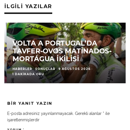
İLGILI YAZILAR
VOLTA A PORTUGAL’DA
TAVFER-OVOS MATINADOS-
MORTÁGUA İKILISI
HABERLER
SONUÇLAR
·
9 AĞUSTOS 2026
·
1 DAKIKADA OKU
BIR YANIT YAZIN
E-posta adresiniz yayınlanmayacak.
Gerekli alanlar
*
ile
işaretlenmişlerdir
YORUM
*