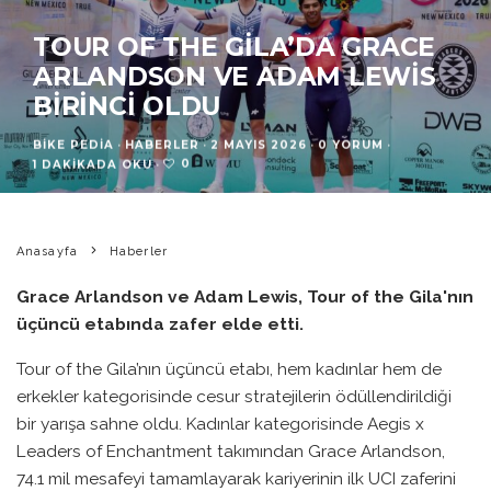
TOUR OF THE GILA’DA GRACE
ARLANDSON VE ADAM LEWIS
BIRINCI OLDU
BIKE PEDIA
·
HABERLER
·
2 MAYIS 2026
·
0 YORUM
·
0
1 DAKIKADA OKU
·
Anasayfa
Haberler
Grace Arlandson ve Adam Lewis, Tour of the Gila'nın
üçüncü etabında zafer elde etti.
Tour of the Gila’nın üçüncü etabı, hem kadınlar hem de
erkekler kategorisinde cesur stratejilerin ödüllendirildiği
bir yarışa sahne oldu. Kadınlar kategorisinde Aegis x
Leaders of Enchantment takımından Grace Arlandson,
74.1 mil mesafeyi tamamlayarak kariyerinin ilk UCI zaferini