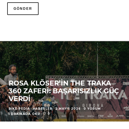
ROSA KLÖSER’IN THE TRAKA
360 ZAFERI: BAŞARISIZLIK GÜÇ
VERDI
BIKE PEDIA
·
HABERLER
·
2 MAYIS 2026
·
0 YORUM
·
0
1 DAKIKADA OKU
·