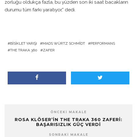
zorluğu oldukça fazla, bu yüzden son iki saat bacakların
durumu tüm farkı yaratıyor,” dedi.
BISIKLET YARIŞI
MADS WÜRTZ SCHMIDT
PERFORMANS
THE TRAKA 360
ZAFER
ÖNCEKI MAKALE
ROSA KLÖSER’IN THE TRAKA 360 ZAFERI:
BAŞARISIZLIK GÜÇ VERDI
SONRAKI MAKALE