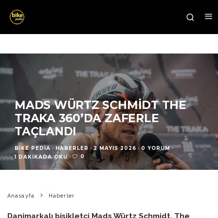
MADS WÜRTZ SCHMIDT THE
TRAKA 360’DA ZAFERLE
TAÇLANDI
BIKE PEDIA
·
HABERLER
·
2 MAYIS 2026
·
0 YORUM
·
0
1 DAKIKADA OKU
·
Anasayfa
Haberler
Danimarkalı bisikletçi Mads Würtz Schmidt, The