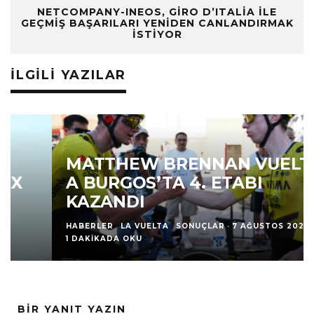
NETCOMPANY-INEOS, GIRO D’ITALIA ILE
GEÇMIŞ BAŞARILARI YENIDEN CANLANDIRMAK
İSTIYOR
İLGILI YAZILAR
MATTHEW BRENNAN VUELTA
A BURGOS’TA 4. ETABI
KAZANDI
HABERLER
LA VUELTA
SONUÇLAR
·
7 AĞUSTOS 2026
·
1 DAKIKADA OKU
BIR YANIT YAZIN