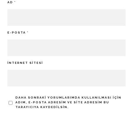
AD
*
E-POSTA
*
İNTERNET SITESI
DAHA SONRAKI YORUMLARIMDA KULLANILMASI IÇIN
ADIM, E-POSTA ADRESIM VE SITE ADRESIM BU
TARAYICIYA KAYDEDILSIN.