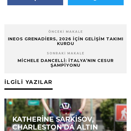
ÖNCEKI MAKALE
INEOS GRENADIERS, 2026 IÇIN GELIŞIM TAKIMI
KURDU
SONRAKI MAKALE
MICHELE DANCELLI: İTALYA’NIN CESUR
ŞAMPIYONU
İLGILI YAZILAR
KATHERINE SARKISOV,
CHARLESTON’DA ALTIN