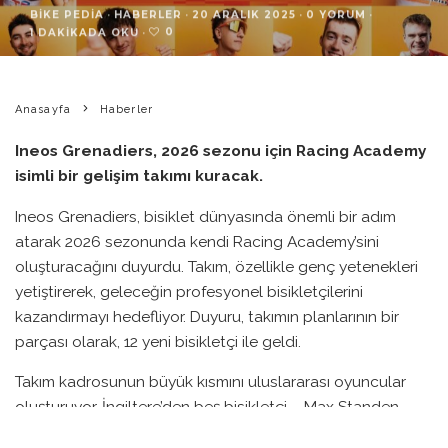
BIKE PEDIA
·
HABERLER
·
20 ARALIK 2025
·
0 YORUM
·
0
1 DAKIKADA OKU
·
Anasayfa
Haberler
Ineos Grenadiers, 2026 sezonu için Racing Academy
isimli bir gelişim takımı kuracak.
Ineos Grenadiers, bisiklet dünyasında önemli bir adım
atarak 2026 sezonunda kendi Racing Academy’sini
oluşturacağını duyurdu. Takım, özellikle genç yetenekleri
yetiştirerek, geleceğin profesyonel bisikletçilerini
kazandırmayı hedefliyor. Duyuru, takımın planlarının bir
parçası olarak, 12 yeni bisikletçi ile geldi.
Takım kadrosunun büyük kısmını uluslararası oyuncular
oluşturuyor. İngiltere’den beş bisikletçi – Max Standen,
Dylan Sage, Max Hinds, Mattie Dodd ve Josh Charlton –