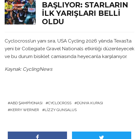
BAŞLIYOR: STARLARIN
İLK YARIŞLARI BELLI
OLDU
Cyclocross’un yanı sıra, USA Cycling 2026 yılında Texas’ta
yeni bir Collegiate Gravel Nationals etkinliği düzenleyecek
ve bu durum bisiklet camiasında heyecanla karşılanıyor.
Kaynak: CyclingNews
ABD ŞAMPIYONASI
CYCLOCROSS
DÜNYA KUPASI
KERRY WERNER
LIZZY GUNSALUS