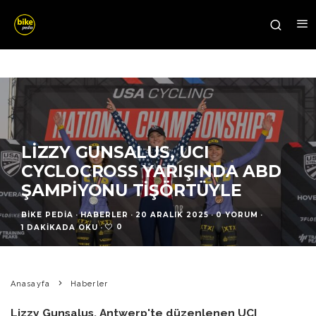
LIZZY GUNSALUS, UCI
CYCLOCROSS YARIŞINDA ABD
ŞAMPIYONU TIŞÖRTÜYLE
BIKE PEDIA
·
HABERLER
·
20 ARALIK 2025
·
0 YORUM
·
0
1 DAKIKADA OKU
·
Anasayfa
Haberler
Lizzy Gunsalus, Antwerp'te düzenlenen UCI