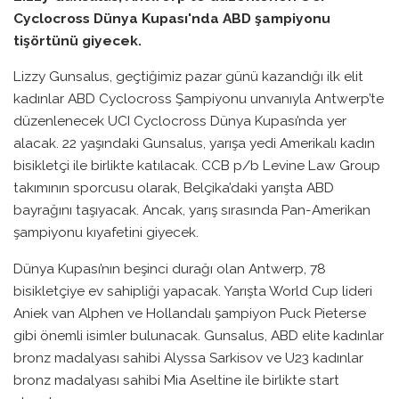
Cyclocross Dünya Kupası'nda ABD şampiyonu
tişörtünü giyecek.
Lizzy Gunsalus, geçtiğimiz pazar günü kazandığı ilk elit
kadınlar ABD Cyclocross Şampiyonu unvanıyla Antwerp’te
düzenlenecek UCI Cyclocross Dünya Kupası’nda yer
alacak. 22 yaşındaki Gunsalus, yarışa yedi Amerikalı kadın
bisikletçi ile birlikte katılacak. CCB p/b Levine Law Group
takımının sporcusu olarak, Belçika’daki yarışta ABD
bayrağını taşıyacak. Ancak, yarış sırasında Pan-Amerikan
şampiyonu kıyafetini giyecek.
Dünya Kupası’nın beşinci durağı olan Antwerp, 78
bisikletçiye ev sahipliği yapacak. Yarışta World Cup lideri
Aniek van Alphen ve Hollandalı şampiyon Puck Pieterse
gibi önemli isimler bulunacak. Gunsalus, ABD elite kadınlar
bronz madalyası sahibi Alyssa Sarkisov ve U23 kadınlar
bronz madalyası sahibi Mia Aseltine ile birlikte start