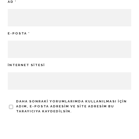
AD
*
E-POSTA
*
İNTERNET SITESI
DAHA SONRAKI YORUMLARIMDA KULLANILMASI IÇIN
ADIM, E-POSTA ADRESIM VE SITE ADRESIM BU
TARAYICIYA KAYDEDILSIN.