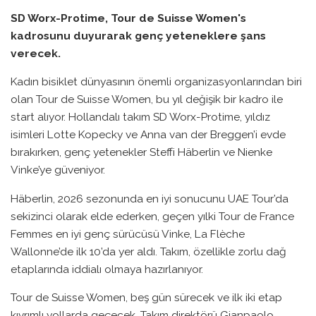
SD Worx-Protime, Tour de Suisse Women's
kadrosunu duyurarak genç yeteneklere şans
verecek.
Kadın bisiklet dünyasının önemli organizasyonlarından biri
olan Tour de Suisse Women, bu yıl değişik bir kadro ile
start alıyor. Hollandalı takım SD Worx-Protime, yıldız
isimleri Lotte Kopecky ve Anna van der Breggen’i evde
bırakırken, genç yetenekler Steffi Häberlin ve Nienke
Vinke’ye güveniyor.
Häberlin, 2026 sezonunda en iyi sonucunu UAE Tour’da
sekizinci olarak elde ederken, geçen yılki Tour de France
Femmes en iyi genç sürücüsü Vinke, La Flèche
Wallonne’de ilk 10’da yer aldı. Takım, özellikle zorlu dağ
etaplarında iddialı olmaya hazırlanıyor.
Tour de Suisse Women, beş gün sürecek ve ilk iki etap
kıvrımlı yollarda geçecek. Takım direktörü Gianpaolo