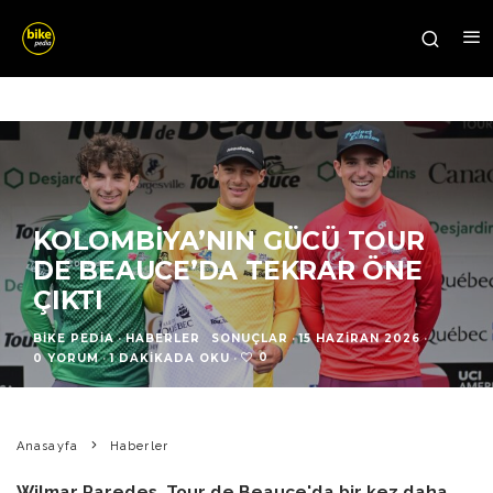
KOLOMBIYA’NIN GÜCÜ TOUR
DE BEAUCE’DA TEKRAR ÖNE
ÇIKTI
BIKE PEDIA
·
HABERLER
SONUÇLAR
·
15 HAZIRAN 2026
·
0
0 YORUM
·
1 DAKIKADA OKU
·
Anasayfa
Haberler
Wilmar Paredes, Tour de Beauce'da bir kez daha