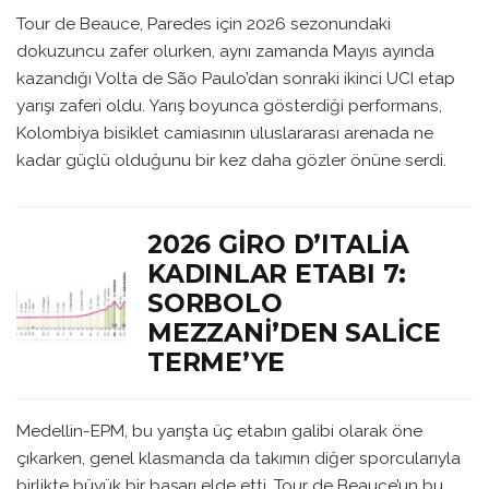
Tour de Beauce, Paredes için 2026 sezonundaki
dokuzuncu zafer olurken, aynı zamanda Mayıs ayında
kazandığı Volta de São Paulo’dan sonraki ikinci UCI etap
yarışı zaferi oldu. Yarış boyunca gösterdiği performans,
Kolombiya bisiklet camiasının uluslararası arenada ne
kadar güçlü olduğunu bir kez daha gözler önüne serdi.
2026 GIRO D’ITALIA
KADINLAR ETABI 7:
SORBOLO
MEZZANI’DEN SALICE
TERME’YE
Medellin-EPM, bu yarışta üç etabın galibi olarak öne
çıkarken, genel klasmanda da takımın diğer sporcularıyla
birlikte büyük bir başarı elde etti. Tour de Beauce’un bu