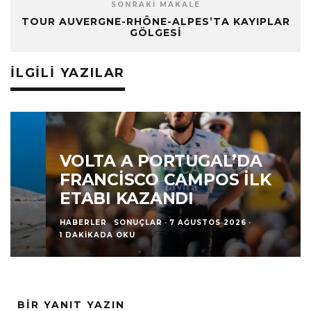
SONRAKI MAKALE
TOUR AUVERGNE-RHÔNE-ALPES’TA KAYIPLAR
GÖLGESI
İLGILI YAZILAR
VOLTA A PORTUGAL’DA
FRANCISCO CAMPOS İLK
ETABI KAZANDI
HABERLER
SONUÇLAR
·
7 AĞUSTOS 2026
·
1 DAKIKADA OKU
BIR YANIT YAZIN