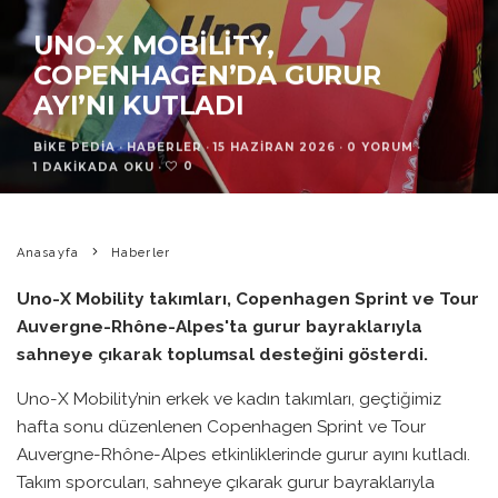
UNO-X MOBILITY,
COPENHAGEN’DA GURUR
AYI’NI KUTLADI
BIKE PEDIA
·
HABERLER
·
15 HAZIRAN 2026
·
0 YORUM
·
0
1 DAKIKADA OKU
·
Anasayfa
Haberler
Uno-X Mobility takımları, Copenhagen Sprint ve Tour
Auvergne-Rhône-Alpes'ta gurur bayraklarıyla
sahneye çıkarak toplumsal desteğini gösterdi.
Uno-X Mobility’nin erkek ve kadın takımları, geçtiğimiz
hafta sonu düzenlenen Copenhagen Sprint ve Tour
Auvergne-Rhône-Alpes etkinliklerinde gurur ayını kutladı.
Takım sporcuları, sahneye çıkarak gurur bayraklarıyla