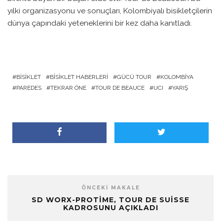
yılki organizasyonu ve sonuçları, Kolombiyalı bisikletçilerin
dünya çapındaki yeteneklerini bir kez daha kanıtladı.
BISIKLET
BISIKLET HABERLERI
GÜCÜ TOUR
KOLOMBIYA
PAREDES
TEKRAR ÖNE
TOUR DE BEAUCE
UCI
YARIŞ
ÖNCEKI MAKALE
SD WORX-PROTIME, TOUR DE SUISSE
KADROSUNU AÇIKLADI