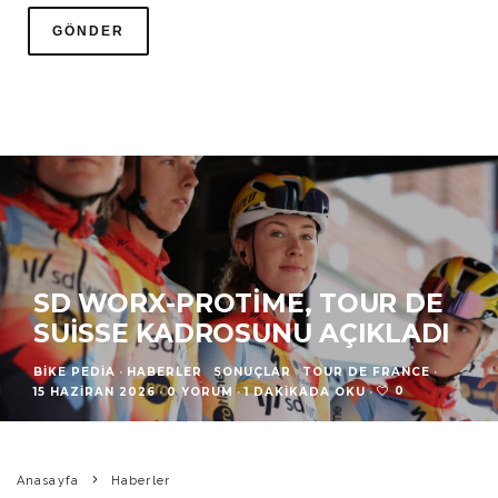
SD WORX-PROTIME, TOUR DE
SUISSE KADROSUNU AÇIKLADI
BIKE PEDIA
·
HABERLER
SONUÇLAR
TOUR DE FRANCE
·
0
15 HAZIRAN 2026
·
0 YORUM
·
1 DAKIKADA OKU
·
Anasayfa
Haberler