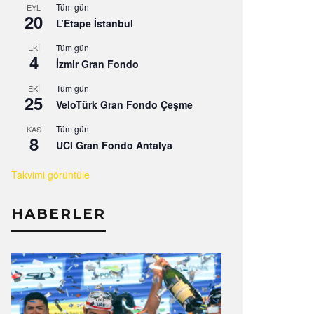
Tüm gün
EYL
20
L’Etape İstanbul
Tüm gün
EKI
4
İzmir Gran Fondo
Tüm gün
EKI
25
VeloTürk Gran Fondo Çeşme
Tüm gün
KAS
8
UCI Gran Fondo Antalya
Takvimi görüntüle
HABERLER