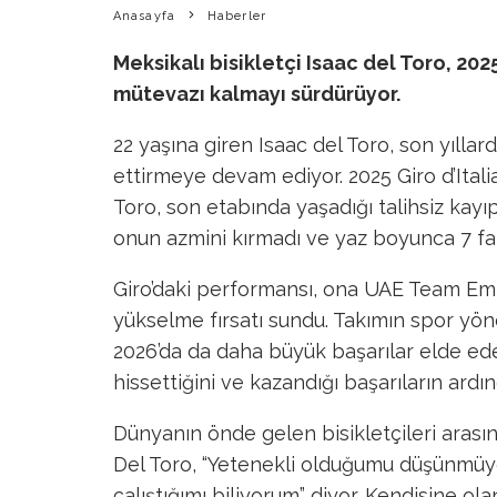
Anasayfa
Haberler
Meksikalı bisikletçi Isaac del Toro, 2025
mütevazı kalmayı sürdürüyor.
22 yaşına giren Isaac del Toro, son yıllar
ettirmeye devam ediyor. 2025 Giro d’Ital
Toro, son etabında yaşadığı talihsiz kayıp
onun azmini kırmadı ve yaz boyunca 7 fark
Giro’daki performansı, ona UAE Team Emi
yükselme fırsatı sundu. Takımın spor yön
2026’da da daha büyük başarılar elde edec
hissettiğini ve kazandığı başarıların ardınd
Dünyanın önde gelen bisikletçileri arasın
Del Toro, “Yetenekli olduğumu düşünmüyo
çalıştığımı biliyorum” diyor. Kendisine 