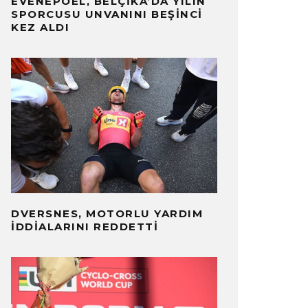
EVENEPOEL, BELÇIKA’DA YILIN
SPORCUSU UNVANINI BEŞINCI
KEZ ALDI
DVERSNES, MOTORLU YARDIM
İDDIALARINI REDDETTI