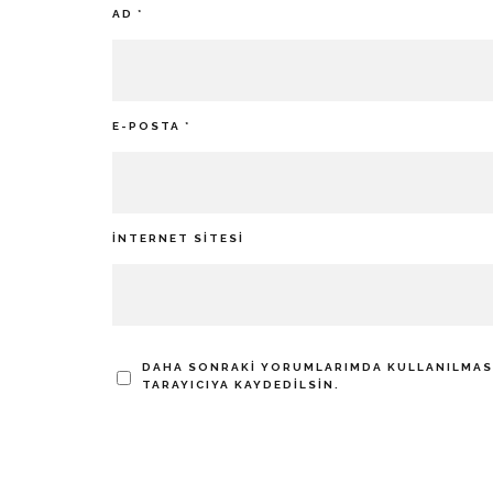
AD
*
E-POSTA
*
İNTERNET SITESI
DAHA SONRAKI YORUMLARIMDA KULLANILMASI 
TARAYICIYA KAYDEDILSIN.