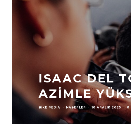
ISAAC DEL T
AZIMLE YÜK
BIKE PEDIA
·
HABERLER
·
10 ARALIK 2025
·
0