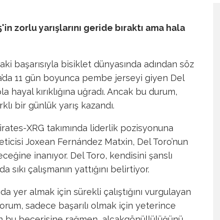
'in zorlu yarışlarını geride bıraktı ama hala
daki başarısıyla bisiklet dünyasında adından söz
ia’da 11 gün boyunca pembe jerseyi giyen Del
la hayal kırıklığına uğradı. Ancak bu durum,
lı bir günlük yarış kazandı.
rates-XRG takımında liderlik pozisyonuna
eticisi Joxean Fernández Matxin, Del Toro’nun
eğine inanıyor. Del Toro, kendisini şanslı
a sıkı çalışmanın yattığını belirtiyor.
da yer almak için sürekli çalıştığını vurgulayan
rum, sadece başarılı olmak için yeterince
olan bu becerisine rağmen, alçakgönüllülüğünü