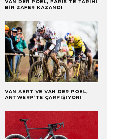
VAN DER POEL, PARIS’TE TARIHI
BIR ZAFER KAZANDI
EMI VOLLERING, TOUR DE
VAN AERT VE VAN DER POEL,
RANCE FEMMES’TE ZAFERE
MARLEN 
ANTWERP’TE ÇARPIŞIYOR!
LAŞTI
KORUDU,
BERLER
SONUÇLAR
TOUR DE FRANCE
·
HABERLER
S
AĞUSTOS 2026
·
1 DAKIKADA OKU
5 AĞUSTOS 2