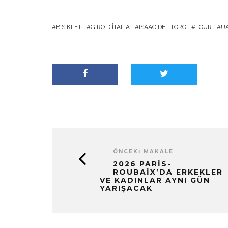
BISIKLET
GIRO D'ITALIA
ISAAC DEL TORO
TOUR
U
ÖNCEKI MAKALE
2026 PARIS-
ROUBAIX’DA ERKEKLER
VE KADINLAR AYNI GÜN
YARIŞACAK