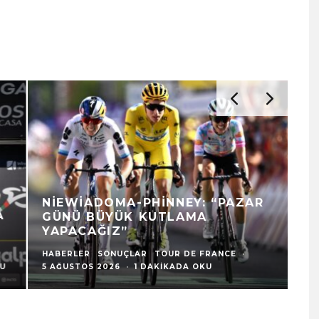
NIEWIADOMA-PHINNEY: “PAZAR
D
GÜNÜ BÜYÜK KUTLAMA
F
YAPACAĞIZ”
U
HABERLER
SONUÇLAR
TOUR DE FRANCE
·
HA
5 AĞUSTOS 2026
·
1 DAKIKADA OKU
5 