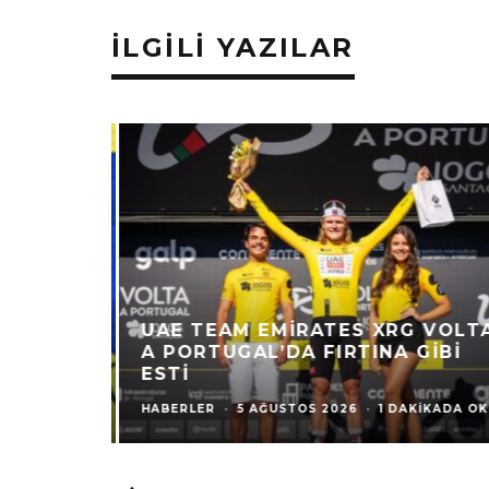
İLGILI YAZILAR
UAE TEAM EMIRATES XRG VOLTA
A PORTUGAL’DA FIRTINA GIBI
ESTI
HABERLER
·
5 AĞUSTOS 2026
·
1 DAKIKADA OKU