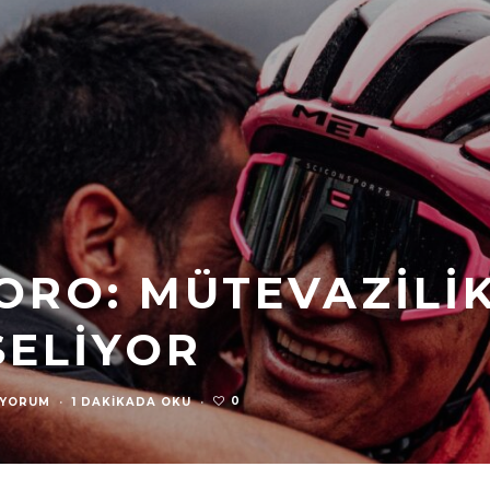
ORO: MÜTEVAZILI
SELIYOR
0
 YORUM
·
1 DAKIKADA OKU
·