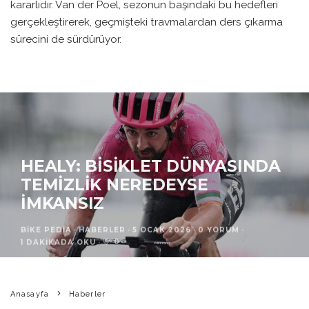
kararlıdır. Van der Poel, sezonun başındaki bu hedefleri
gerçekleştirerek, geçmişteki travmalardan ders çıkarma
sürecini de sürdürüyor.
HEALY: BISIKLET DÜNYASINDA
TEMIZLIK NEREDEYSE
İMKANSIZ
BIKE PEDIA
·
HABERLER
·
5 OCAK 2026
·
0 YORUM
·
0
1 DAKIKADA OKU
·
Anasayfa
Haberler