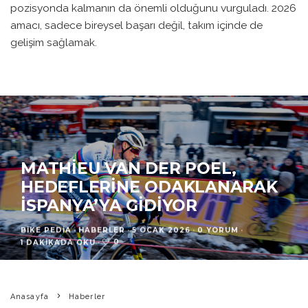
pozisyonda kalmanın da önemli olduğunu vurguladı. 2026
amacı, sadece bireysel başarı değil, takım içinde de
gelişim sağlamak.
MATHIEU VAN DER POEL,
HEDEFLERINE ODAKLANARAK
İSPANYA’YA GIDIYOR
BIKE PEDIA
·
HABERLER
·
5 OCAK 2026
·
0 YORUM
·
0
1 DAKIKADA OKU
·
Anasayfa
Haberler