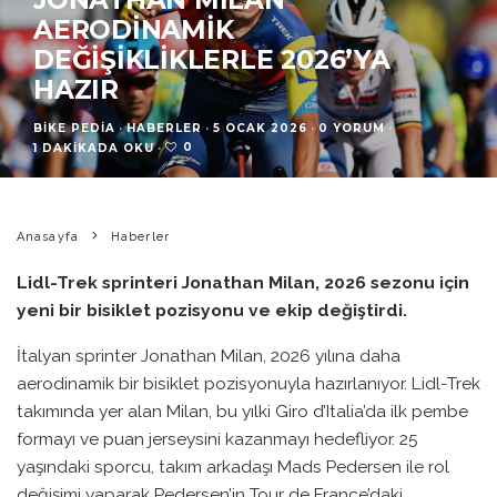
AERODINAMIK
DEĞIŞIKLIKLERLE 2026’YA
HAZIR
BIKE PEDIA
·
HABERLER
·
5 OCAK 2026
·
0 YORUM
·
0
1 DAKIKADA OKU
·
Anasayfa
Haberler
Lidl-Trek sprinteri Jonathan Milan, 2026 sezonu için
yeni bir bisiklet pozisyonu ve ekip değiştirdi.
İtalyan sprinter Jonathan Milan, 2026 yılına daha
aerodinamik bir bisiklet pozisyonuyla hazırlanıyor. Lidl-Trek
takımında yer alan Milan, bu yılki Giro d’Italia’da ilk pembe
formayı ve puan jerseysini kazanmayı hedefliyor. 25
yaşındaki sporcu, takım arkadaşı Mads Pedersen ile rol
değişimi yaparak Pedersen’in Tour de France’daki