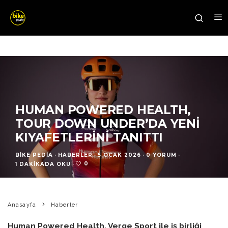
HUMAN POWERED HEALTH,
TOUR DOWN UNDER’DA YENI
KIYAFETLERINI TANITTI
BIKE PEDIA
·
HABERLER
·
5 OCAK 2026
·
0 YORUM
·
0
1 DAKIKADA OKU
·
Anasayfa
Haberler
Human Powered Health, Verge Sport ile iş birliği