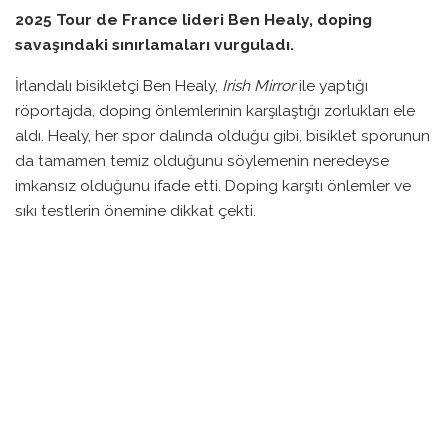
2025 Tour de France lideri Ben Healy, doping
savaşındaki sınırlamaları vurguladı.
İrlandalı bisikletçi Ben Healy,
Irish Mirror
ile yaptığı
röportajda, doping önlemlerinin karşılaştığı zorlukları ele
aldı. Healy, her spor dalında olduğu gibi, bisiklet sporunun
da tamamen temiz olduğunu söylemenin neredeyse
imkansız olduğunu ifade etti. Doping karşıtı önlemler ve
sıkı testlerin önemine dikkat çekti.
Healy, Oier Lazkano’nun doping skandalını örnek
göstererek, düzenlemelerin nasıl işe yaradığını ve
potansiyel doping vakalarının nasıl ortaya
çıkarılabileceğini vurguladı. Lazkano, biyolojik
pasaportundaki anormallikler nedeniyle provisional olarak
askıya alınmışken, bu durumu masumiyet iddialarıyla
savunmaya çalıştı.
Healy, 2026 ve 2027 yıllarında Dünya Şampiyonası’nın