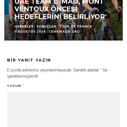
UAE TEAM L’IMAD, MONT
VENTOUX ÖNCESI
HEDEFLERINI BELIRLIYOR
HABERLER
SONUÇLAR
TOUR DE FRANCE
·
7 AĞUSTOS 2026
·
1 DAKIKADA OKU
BIR YANIT YAZIN
E-posta adresiniz yayınlanmayacak.
Gerekli alanlar
*
ile
işaretlenmişlerdir
YORUM
*