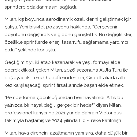
sprintlere odaklanmasını sağladı.
Milan, kış boyunca aerodinamik özelliklerini geliştirmek için
çalıştı. Yeni bisiklet pozisyonu hakkında, “Çerçevenin
boyutunu değiştirdik ve gidonu genişlettik. Bu değişiklikler,
özellikle sprintlerde enerji tasarrufu sağlamama yardımcı
oldu,” şeklinde konuştu.
Geçtiğimiz yıl iki etap kazanarak ve yeşil formayı elde
ederek dikkat çeken Milan, 2026 sezonuna AlUla Turu ile
başlayacak. Temel hedeflerinden biri, Giro d’Italia’da altı
kez karşılaşacağı sprint fırsatlarınde başarı elde etmek.
“Pembe forma çocukluğumdan beri hayalimdi. Artık bu
yalnızca bir hayal değil, gerçek bir hedef,” diyen Milan,
professionel kariyerine 2021 yılında Bahrain Victorious
takımıyla başlamış ve 2024 yılında Lidl-Trek’e katılmıştı.
Milan, hava direncini azaltmanın yanı sıra, daha düşük bir