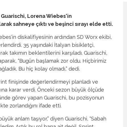
a Guarischi, Lorena Wiebes'in
arak sahneye çıktı ve beşinci sırayı elde etti.
ebes’in diskalifiyesinin ardından SD Worx ekibi,
rlendirdi. 35 yaşındaki İtalyan bisikletçi,
arak takımın beklentilerini karşıladı. Guarischi,
aparak, “Bugün başlamak zor oldu. Hiçbirimiz
ağladık. Bu hiç kolay olmadı,” dedi.
int finişinde değerlendirmeyi planladı ve
sına karar verdi. Önceki sezon büyük ölçüde
lünde görev yapan Guarischi, bu pozisyonun
te zorlandığını ifade etti.
üyük anlam taşıyor,” diyen Guarischi, “Sabah
edim. Artık bu rol bana ait değil. Sprint