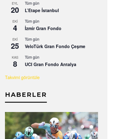
Tüm gün
EYL
20
L’Etape İstanbul
Tüm gün
EKI
4
İzmir Gran Fondo
Tüm gün
EKI
25
VeloTürk Gran Fondo Çeşme
Tüm gün
KAS
8
UCI Gran Fondo Antalya
Takvimi görüntüle
HABERLER