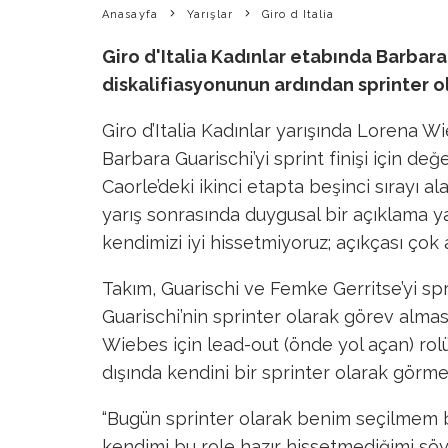
Anasayfa
Yarışlar
Giro d Italia
Giro d'Italia Kadınlar etabında Barbar
diskalifiasyonunun ardından sprinter ol
Giro d’Italia Kadınlar yarışında Lorena Wi
Barbara Guarischi’yi sprint finişi için değe
Caorle’deki ikinci etapta beşinci sırayı al
yarış sonrasında duygusal bir açıklama y
kendimizi iyi hissetmiyoruz; açıkçası çok 
Takım, Guarischi ve Femke Gerritse’yi spr
Guarischi’nin sprinter olarak görev alma
Wiebes için lead-out (önde yol açan) ro
dışında kendini bir sprinter olarak görmek
“Bugün sprinter olarak benim seçilmem b
kendimi bu role hazır hissetmediğimi söyl