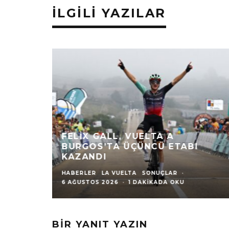
İLGILI YAZILAR
FELIX GALL, VUELTA A
BURGOS’TA ÜÇÜNCÜ ETABI
KAZANDI
HABERLER
LA VUELTA
SONUÇLAR
·
6 AĞUSTOS 2026
·
1 DAKIKADA OKU
BIR YANIT YAZIN