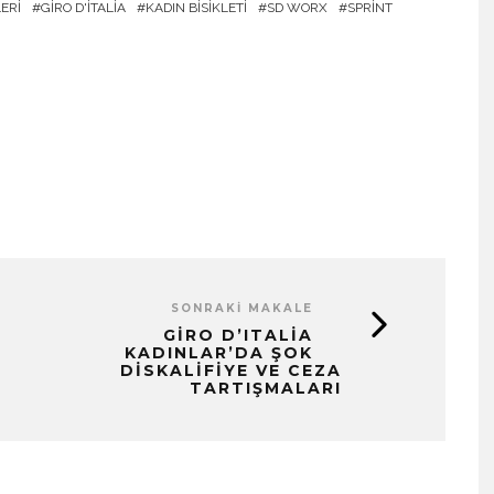
ERI
GIRO D'ITALIA
KADIN BISIKLETI
SD WORX
SPRINT
SONRAKI MAKALE
GIRO D’ITALIA
KADINLAR’DA ŞOK
DISKALIFIYE VE CEZA
TARTIŞMALARI