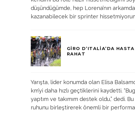
düşündüğümde, hep Lorena’nın arkamda
kazanabilecek bir sprinter hissetmiyorum
GIRO D’ITALIA’DA HASTA
RAHAT
Yarışta, lider konumda olan Elisa Balsamo
km’yi daha hızlı geçtiklerini kaydetti. 
yaptım ve takımım destek oldu,” dedi. B
ruhunu birleştirerek önemli bir performan