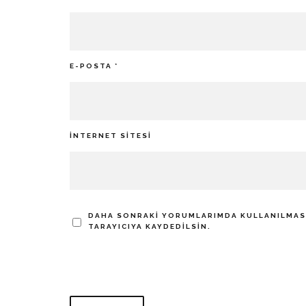
E-POSTA
*
İNTERNET SITESI
DAHA SONRAKI YORUMLARIMDA KULLANILMASI 
TARAYICIYA KAYDEDILSIN.