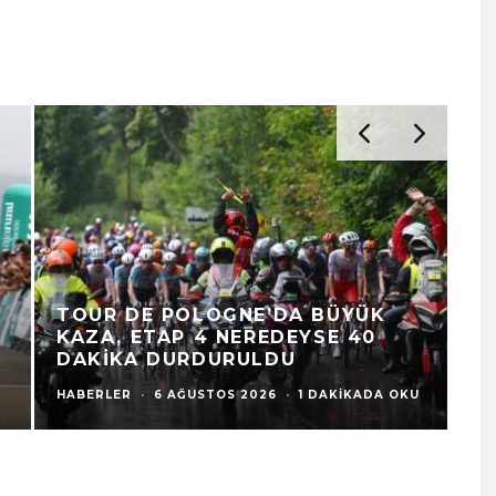
TOUR DE POLOGNE’DA BÜYÜK
G
KAZA, ETAP 4 NEREDEYSE 40
C
DAKIKA DURDURULDU
HA
HABERLER
·
6 AĞUSTOS 2026
·
1 DAKIKADA OKU
1 