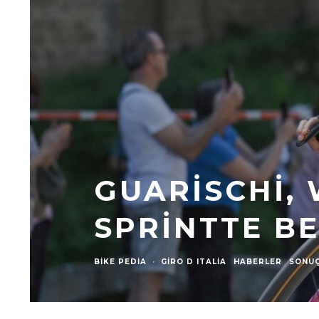
GUARISCHI, 
SPRINTTE BE
BIKE PEDIA
·
GIRO D ITALIA
HABERLER
SONU