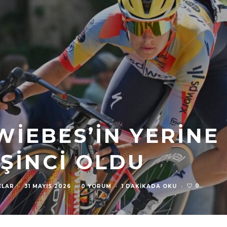
WIEBES’IN YERINE
ŞINCI OLDU
0
ÇLAR
·
31 MAYIS 2026
·
0 YORUM
·
1 DAKIKADA OKU
·