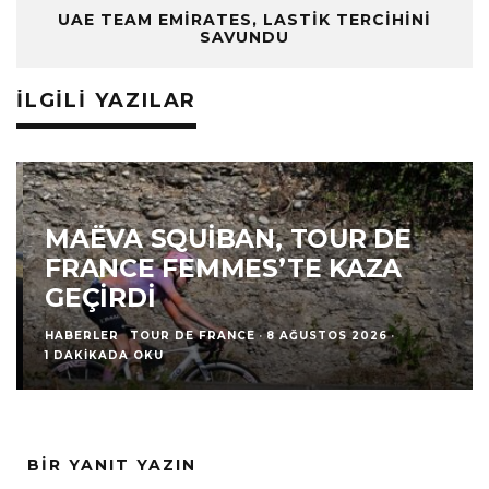
UAE TEAM EMIRATES, LASTIK TERCIHINI
SAVUNDU
İLGILI YAZILAR
MAËVA SQUIBAN, TOUR DE
FRANCE FEMMES’TE KAZA
GEÇIRDI
HABERLER
TOUR DE FRANCE
·
8 AĞUSTOS 2026
·
1 DAKIKADA OKU
BIR YANIT YAZIN