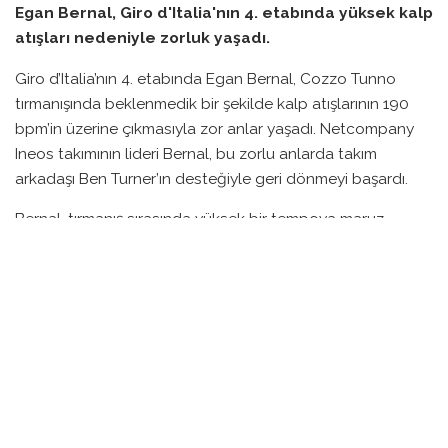
Egan Bernal, Giro d'Italia'nın 4. etabında yüksek kalp
atışları nedeniyle zorluk yaşadı.
Giro d’Italia’nın 4. etabında Egan Bernal, Cozzo Tunno
tırmanışında beklenmedik bir şekilde kalp atışlarının 190
bpm’in üzerine çıkmasıyla zor anlar yaşadı. Netcompany
Ineos takımının lideri Bernal, bu zorlu anlarda takım
arkadaşı Ben Turner’ın desteğiyle geri dönmeyi başardı.
Bernal, tırmanış sırasında yüksek bir tempoya maruz
kaldıklarını ve bu durumun kendisini zorladığını ifade etti.
Aşırı kalp atışlarının kendisine sürpriz olduğunu, ancak
bacaklarında herhangi bir ağrı hissetmediğini belirtti. Zorlu
tırmanışın ardından takım arkadaşına teşekkür ederek, bu
durumun dayanılmaz olduğunu ancak kariyerinde benzer
günler yaşadığını ekledi.
Ineos takımının sportif direktörü Elia Viviani, Bernal’ın
sadece kötü bir gün geçirdiğini ve dinlenme gününün