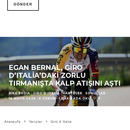
EGAN BERNAL, GIRO
D’ITALIA’DAKI ZORLU
TIRMANIŞTA KALP ATIŞINI AŞTI
BIKE PEDIA
·
GIRO D ITALIA
HABERLER
SONUÇLAR
·
0
14 MAYIS 2026
·
0 YORUM
·
1 DAKIKADA OKU
·
Anasayfa
Yarışlar
Giro d Italia