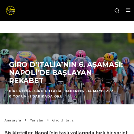
GIRO D’ITALIA’NIN 6. AŞAMASI:
NAPOLI’DE BAŞLAYAN
REKABET
BIKE PEDIA
·
GIRO D ITALIA
HABERLER
·
14 MAYIS 2026
·
0
0 YORUM
·
1 DAKIKADA OKU
·
Anasayfa
Yarışlar
Giro d Italia
Bisikletçiler, Napoli’nin taşlı yollarında hızlı bir sprint