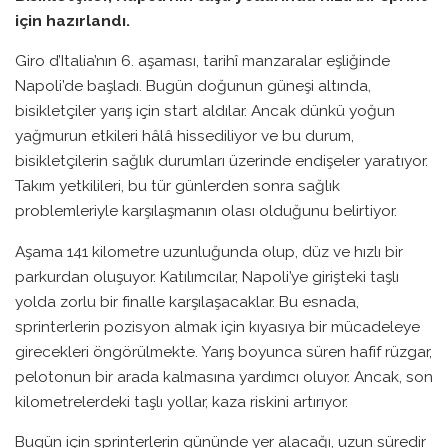
için hazırlandı.
Giro d’Italia’nın 6. aşaması, tarihî manzaralar eşliğinde
Napoli’de başladı. Bugün doğunun güneşi altında,
bisikletçiler yarış için start aldılar. Ancak dünkü yoğun
yağmurun etkileri hâlâ hissediliyor ve bu durum,
bisikletçilerin sağlık durumları üzerinde endişeler yaratıyor.
Takım yetkilileri, bu tür günlerden sonra sağlık
problemleriyle karşılaşmanın olası olduğunu belirtiyor.
Aşama 141 kilometre uzunluğunda olup, düz ve hızlı bir
parkurdan oluşuyor. Katılımcılar, Napoli’ye girişteki taşlı
yolda zorlu bir finalle karşılaşacaklar. Bu esnada,
sprinterlerin pozisyon almak için kıyasıya bir mücadeleye
girecekleri öngörülmekte. Yarış boyunca süren hafif rüzgar,
pelotonun bir arada kalmasına yardımcı oluyor. Ancak, son
kilometrelerdeki taşlı yollar, kaza riskini artırıyor.
Bugün için sprinterlerin gününde yer alacağı, uzun süredir