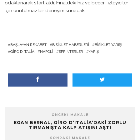
odaklanarak start aldı. Finaldeki hız ve beceri, izleyiciler
için unutulmaz bir deneyim sunacak.
BAŞLAYAN REKABET
BISIKLET HABERLERI
BISIKLET YARIŞI
GIRO D'ITALIA
NAPOLI
SPRINTERLER
YARIŞ
ÖNCEKI MAKALE
EGAN BERNAL, GIRO D’ITALIA’DAKI ZORLU
TIRMANIŞTA KALP ATIŞINI AŞTI
SONRAKI MAKALE