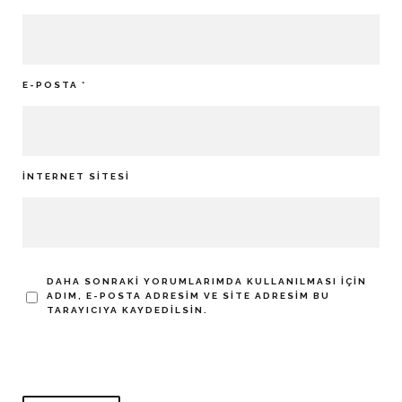
E-POSTA
*
İNTERNET SITESI
DAHA SONRAKI YORUMLARIMDA KULLANILMASI IÇIN
ADIM, E-POSTA ADRESIM VE SITE ADRESIM BU
TARAYICIYA KAYDEDILSIN.