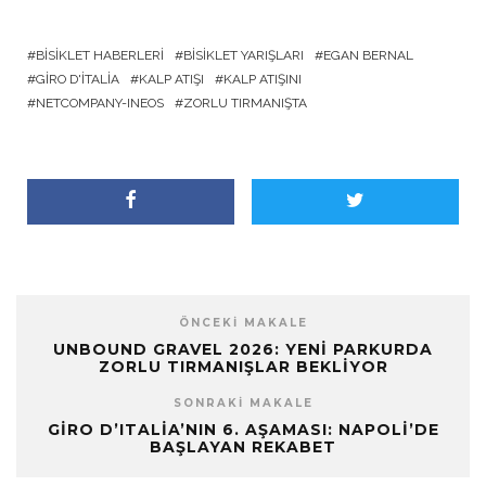
BISIKLET HABERLERI
BISIKLET YARIŞLARI
EGAN BERNAL
GIRO D'ITALIA
KALP ATIŞI
KALP ATIŞINI
NETCOMPANY-INEOS
ZORLU TIRMANIŞTA
ÖNCEKI MAKALE
UNBOUND GRAVEL 2026: YENI PARKURDA
ZORLU TIRMANIŞLAR BEKLIYOR
SONRAKI MAKALE
GIRO D’ITALIA’NIN 6. AŞAMASI: NAPOLI’DE
BAŞLAYAN REKABET