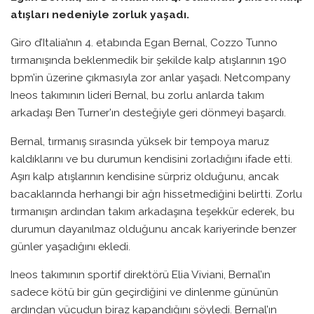
atışları nedeniyle zorluk yaşadı.
Giro d’Italia’nın 4. etabında Egan Bernal, Cozzo Tunno
tırmanışında beklenmedik bir şekilde kalp atışlarının 190
bpm’in üzerine çıkmasıyla zor anlar yaşadı. Netcompany
Ineos takımının lideri Bernal, bu zorlu anlarda takım
arkadaşı Ben Turner’ın desteğiyle geri dönmeyi başardı.
Bernal, tırmanış sırasında yüksek bir tempoya maruz
kaldıklarını ve bu durumun kendisini zorladığını ifade etti.
Aşırı kalp atışlarının kendisine sürpriz olduğunu, ancak
bacaklarında herhangi bir ağrı hissetmediğini belirtti. Zorlu
tırmanışın ardından takım arkadaşına teşekkür ederek, bu
durumun dayanılmaz olduğunu ancak kariyerinde benzer
günler yaşadığını ekledi.
Ineos takımının sportif direktörü Elia Viviani, Bernal’ın
sadece kötü bir gün geçirdiğini ve dinlenme gününün
ardından vücudun biraz kapandığını söyledi. Bernal’ın