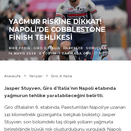
YAĞMUR RISKINE DIKKAT!
NAPOLI’DE COBBLESTONE
FINISH TEHLIKESI
BIKE PEDIA
·
GIRO D ITALIA
HABERLER
SONUÇLAR
·
0
14 MAYIS 2026
·
0 YORUM
·
1 DAKIKADA OKU
·
Anasayfa
Yarışlar
Giro d Italia
Jasper Stuyven, Giro d'Italia'nın Napoli etabında
yağmurun tehlike yaratabileceğini belirtti.
Giro d’Italia’nın 6. etabında, Paestum’dan Napoli’ye uzanan
141 kilometrelik güzergahta, belçikalı bisikletçi Jasper
Stuyven, son bölümdeki taş döşeli yolların yağmurla
birleştiğinde büyük risk oluşturduğunu vurguladı. Napoli,