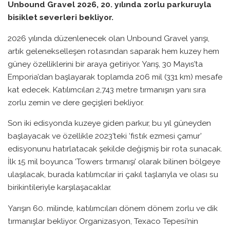
Unbound Gravel 2026, 20. yılında zorlu parkuruyla
bisiklet severleri bekliyor.
2026 yılında düzenlenecek olan Unbound Gravel yarışı,
artık gelenekselleşen rotasından saparak hem kuzey hem
güney özelliklerini bir araya getiriyor. Yarış, 30 Mayıs’ta
Emporia’dan başlayarak toplamda 206 mil (331 km) mesafe
kat edecek. Katılımcıları 2,743 metre tırmanışın yanı sıra
zorlu zemin ve dere geçişleri bekliyor.
Son iki edisyonda kuzeye giden parkur, bu yıl güneyden
başlayacak ve özellikle 2023’teki ‘fıstık ezmesi çamur’
edisyonunu hatırlatacak şekilde değişmiş bir rota sunacak.
İlk 15 mil boyunca ‘Towers tırmanışı’ olarak bilinen bölgeye
ulaşılacak, burada katılımcılar iri çakıl taşlarıyla ve olası su
birikintileriyle karşılaşacaklar.
Yarışın 60. milinde, katılımcıları dönem dönem zorlu ve dik
tırmanışlar bekliyor. Organizasyon, Texaco Tepesi’nin