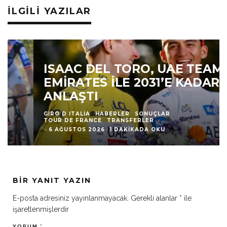
İLGILI YAZILAR
ISAAC DEL TORO, UAE TEAM
EMIRATES ILE 2031’E KADAR
ANLAŞTI
GIRO D ITALIA
HABERLER
SONUÇLAR
TOUR DE FRANCE
TRANSFERLER
·
6 AĞUSTOS 2026
·
1 DAKIKADA OKU
BIR YANIT YAZIN
E-posta adresiniz yayınlanmayacak.
Gerekli alanlar
*
ile
işaretlenmişlerdir
YORUM
*