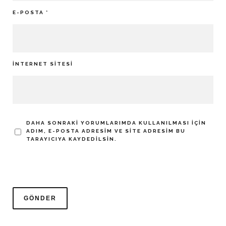
E-POSTA
*
İNTERNET SITESI
DAHA SONRAKI YORUMLARIMDA KULLANILMASI IÇIN
ADIM, E-POSTA ADRESIM VE SITE ADRESIM BU
TARAYICIYA KAYDEDILSIN.