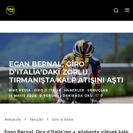
EGAN BERNAL, GIRO
D’ITALIA’DAKI ZORLU
TIRMANIŞTA KALP ATIŞINI AŞTI
BIKE PEDIA
·
GIRO D ITALIA
HABERLER
SONUÇLAR
·
0
14 MAYIS 2026
·
0 YORUM
·
1 DAKIKADA OKU
·
Anasayfa
Yarışlar
Giro d Italia
Egan Bernal, Giro d'Italia'nın 4. etabında yüksek kalp