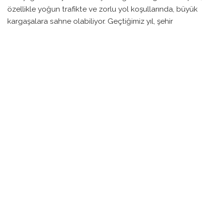
özellikle yoğun trafikte ve zorlu yol koşullarında, büyük
kargaşalara sahne olabiliyor. Geçtiğimiz yıl, şehir
merkezine inişteki ıslak yolda yaşanan bir çarpışma
sonucunda yarışın liderlerinden Jai Hindley yarış dışı
kalmıştı.
Stuyven, “Yağmur yağarsa, eğlenceli olmayacak” diyerek,
yağış şartlarında sonucun tam anlamıyla kaosa
dönüşebileceğine dikkat çekti. Teknik bir sona ulaşmanın
kazalara neden olmaması için sporcuların da dikkatli
davranması gerektiğini belirtti. Napoli, daha önceki yıllarda
birçok kazaya tanıklık etmiş bir şehir olarak biliniyor.
Yarışın final bölümü zorlu bir viraja ve uzun bir taş döşeli
yola ev sahipliği yapıyor. 650 metre kala kritik bir sola
dönüş, ardından 300 metre kala U dönüşüyle birlikte
sprintin başlayacağı Piazza del Plebiscito, yarışmacılara
büyük zorluklar çıkartabilir. Meteorolojik tahminler de,