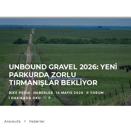
UNBOUND GRAVEL 2026: YENI
PARKURDA ZORLU
TIRMANIŞLAR BEKLIYOR
BIKE PEDIA
·
HABERLER
·
14 MAYIS 2026
·
0 YORUM
·
0
1 DAKIKADA OKU
·
Anasayfa
Haberler