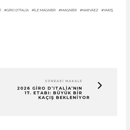
I
GIRO D'ITALIA
İLE MAGNIER
MAGNIER
NARVÁEZ
YARIŞ
SONRAKI MAKALE
2026 GIRO D’ITALIA’NIN
17. ETABI: BÜYÜK BIR
KAÇIŞ BEKLENIYOR