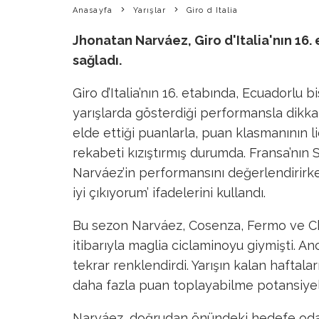
Anasayfa
Yarışlar
Giro d Italia
Jhonatan Narváez, Giro d'Italia'nın 16
sağladı.
Giro d’Italia’nın 16. etabında, Ecuadorlu 
yarışlarda gösterdiği performansla dikka
elde ettiği puanlarla, puan klasmanının li
rekabeti kızıştırmış durumda. Fransa’nın
Narváez’in performansını değerlendirirk
iyi çıkıyorum’ ifadelerini kullandı.
Bu sezon Narváez, Cosenza, Fermo ve Chi
itibarıyla maglia ciclaminoyu giymişti. A
tekrar renklendirdi. Yarışın kalan haftala
daha fazla puan toplayabilme potansiyeli,
Narváez, doğrudan önündeki hedefe odak