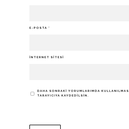
E-POSTA
*
İNTERNET SITESI
DAHA SONRAKI YORUMLARIMDA KULLANILMASI 
TARAYICIYA KAYDEDILSIN.