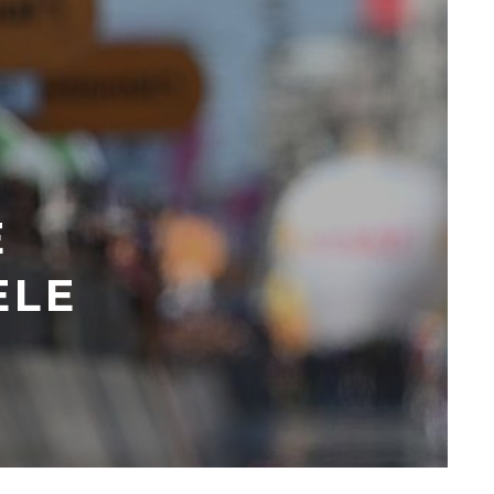
E
ELE