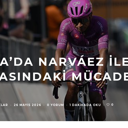
IA’DA NARVÁEZ İL
ASINDAKI MÜCAD
0
ÇLAR
·
26 MAYIS 2026
·
0 YORUM
·
1 DAKIKADA OKU
·