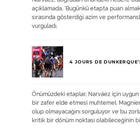
açıklamada, ‘Bugünkü etapta puan almak is
sırasında gösterdiği azim ve performansl
vurguladı.
4 JOURS DE DUNKERQUE’
Önümüzdeki etaplar, Narváez için uygun 
bir zafer elde etmesi muhtemel. Magnier i
olup olmayacağını sorguluyor ve bu zorl
kritik bir dönüm noktası olabileceğinin bi