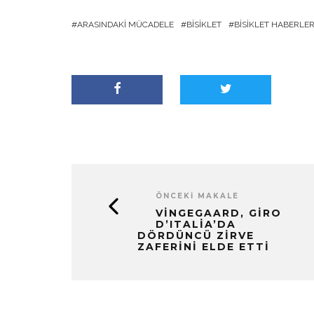
ARASINDAKI MÜCADELE
BISIKLET
BISIKLET HABERLER
ÖNCEKI MAKALE
VINGEGAARD, GIRO
D’ITALIA’DA
DÖRDÜNCÜ ZIRVE
ZAFERINI ELDE ETTI