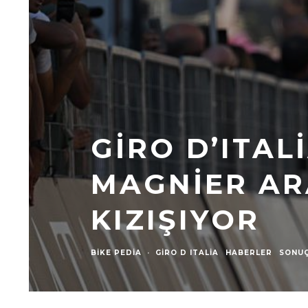
GIRO D’ITAL
MAGNIER AR
KIZIŞIYOR
BIKE PEDIA
·
GIRO D ITALIA
HABERLER
SONU