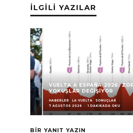
İLGILI YAZILAR
VUELTA A ESPAÑA 2026: ZORLU
YOKUŞLAR DEĞIŞIYOR
HABERLER
LA VUELTA
SONUÇLAR
·
7 AĞUSTOS 2026
·
1 DAKIKADA OKU
BIR YANIT YAZIN