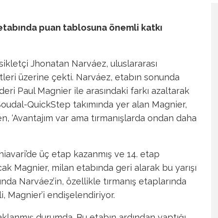
. etabında puan tablosuna önemli katkı
bisikletçi Jhonatan Narváez, uluslararası
tleri üzerine çekti. Narváez, etabın sonunda
deri Paul Magnier ile arasındaki farkı azaltarak
 Soudal-QuickStep takımında yer alan Magnier,
en, ‘Avantajım var ama tırmanışlarda ondan daha
avari’de üç etap kazanmış ve 14. etap
ncak Magnier, milan etabında geri alarak bu yarışı
rında Narváez’in, özellikle tırmanış etaplarında
 Magnier’i endişelendiriyor.
lanmış durumda. Bu etabın ardından yaptığı