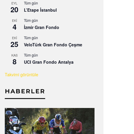
Tüm gün
EYL
20
L’Etape İstanbul
Tüm gün
EKI
4
İzmir Gran Fondo
Tüm gün
EKI
25
VeloTürk Gran Fondo Çeşme
Tüm gün
KAS
8
UCI Gran Fondo Antalya
Takvimi görüntüle
HABERLER