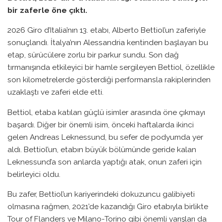
bir zaferle öne çıktı.
2026 Giro d’Italia’nın 13. etabı, Alberto Bettiol’un zaferiyle
sonuçlandı. İtalya’nın Alessandria kentinden başlayan bu
etap, sürücülere zorlu bir parkur sundu. Son dağ
tırmanışında etkileyici bir hamle sergileyen Bettiol, özellikle
son kilometrelerde gösterdiği performansla rakiplerinden
uzaklaştı ve zaferi elde etti.
Bettiol, etaba katılan güçlü isimler arasında öne çıkmayı
başardı. Diğer bir önemli isim, önceki haftalarda ikinci
gelen Andreas Leknessund, bu sefer de podyumda yer
aldı. Bettiol’un, etabın büyük bölümünde geride kalan
Leknessund’a son anlarda yaptığı atak, onun zaferi için
belirleyici oldu.
Bu zafer, Bettiol’un kariyerindeki dokuzuncu galibiyeti
olmasına rağmen, 2021’de kazandığı Giro etabıyla birlikte
Tour of Flanders ve Milano-Torino gibi önemli yarışları da