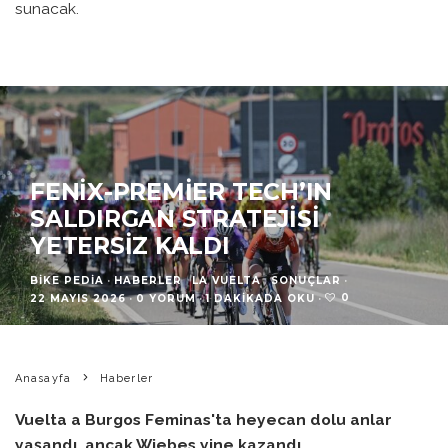
sunacak.
FENIX-PREMIER TECH’IN
SALDIRGAN STRATEJISI
YETERSIZ KALDI
BIKE PEDIA
·
HABERLER
LA VUELTA
SONUÇLAR
·
0
22 MAYIS 2026
·
0 YORUM
·
1 DAKIKADA OKU
·
Anasayfa
Haberler
Vuelta a Burgos Feminas'ta heyecan dolu anlar
yaşandı, ancak Wiebes yine kazandı.