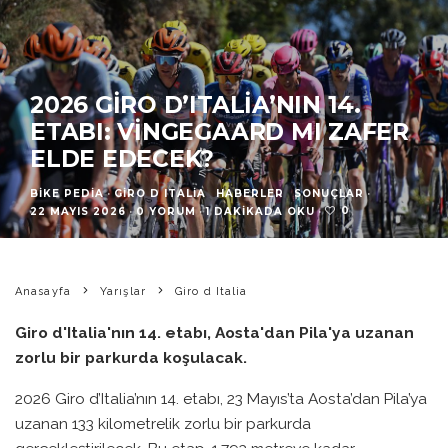
2026 GIRO D’ITALIA’NIN 14.
ETABI: VINGEGAARD MI ZAFER
ELDE EDECEK?
BIKE PEDIA
·
GIRO D ITALIA
HABERLER
SONUÇLAR
·
0
22 MAYIS 2026
·
0 YORUM
·
1 DAKIKADA OKU
·
Anasayfa
Yarışlar
Giro d Italia
Giro d'Italia'nın 14. etabı, Aosta'dan Pila'ya uzanan
zorlu bir parkurda koşulacak.
2026 Giro d’Italia’nın 14. etabı, 23 Mayıs’ta Aosta’dan Pila’ya
uzanan 133 kilometrelik zorlu bir parkurda