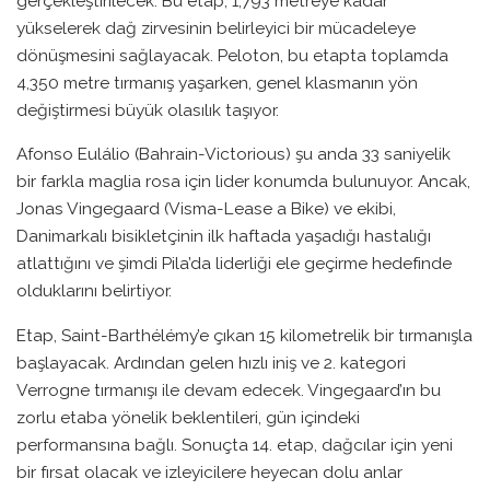
gerçekleştirilecek. Bu etap, 1,793 metreye kadar
yükselerek dağ zirvesinin belirleyici bir mücadeleye
dönüşmesini sağlayacak. Peloton, bu etapta toplamda
4,350 metre tırmanış yaşarken, genel klasmanın yön
değiştirmesi büyük olasılık taşıyor.
Afonso Eulálio (Bahrain-Victorious) şu anda 33 saniyelik
bir farkla maglia rosa için lider konumda bulunuyor. Ancak,
Jonas Vingegaard (Visma-Lease a Bike) ve ekibi,
Danimarkalı bisikletçinin ilk haftada yaşadığı hastalığı
atlattığını ve şimdi Pila’da liderliği ele geçirme hedefinde
olduklarını belirtiyor.
Etap, Saint-Barthélémy’e çıkan 15 kilometrelik bir tırmanışla
başlayacak. Ardından gelen hızlı iniş ve 2. kategori
Verrogne tırmanışı ile devam edecek. Vingegaard’ın bu
zorlu etaba yönelik beklentileri, gün içindeki
performansına bağlı. Sonuçta 14. etap, dağcılar için yeni
bir fırsat olacak ve izleyicilere heyecan dolu anlar