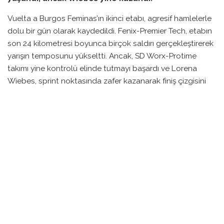
Vuelta a Burgos Feminas’ın ikinci etabı, agresif hamlelerle
dolu bir gün olarak kaydedildi. Fenix-Premier Tech, etabın
son 24 kilometresi boyunca birçok saldırı gerçekleştirerek
yarışın temposunu yükseltti. Ancak, SD Worx-Protime
takımı yine kontrolü elinde tutmayı başardı ve Lorena
Wiebes, sprint noktasında zafer kazanarak finiş çizgisini
geçti.
Fenix-Premier Tech’ın sportif direktörü Valerie Demey,
“Bizim amacımız yarışı zorlaştırmaktı. Rüzgar ve tırmanış
olmadığı için sadece Lorena’nın sprintini beklemek
istemedik,” dedi. Takım, etabın başlangıcından itibaren
saldırılar düzenleyerek rakiplerini zayıflatmaya çalıştı.
Bu süreçte, Aniek van Alphen’ın yaptığı atak, yarışta daha
fazla ismin yer almasına neden oldu. Ancak, bu takımların
beraber hareket etme çabaları başarısız oldu ve farklı
gruplar sürekli olarak birleşip dağıldı. Demey’in stratejisi,