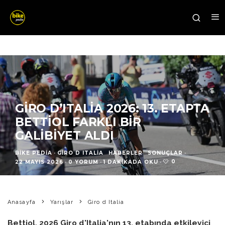
GIRO D’ITALIA 2026: 13. ETAPTA
BETTIOL FARKLI BIR
GALIBIYET ALDI
BIKE PEDIA
·
GIRO D ITALIA
HABERLER
SONUÇLAR
·
0
22 MAYIS 2026
·
0 YORUM
·
1 DAKIKADA OKU
·
Anasayfa
Yarışlar
Giro d Italia
Bettiol, 2026 Giro d'Italia'nın 13. etabında etkileyici