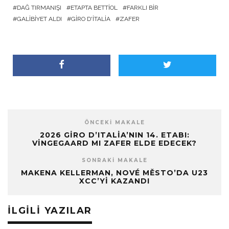
DAĞ TIRMANIŞI
ETAPTA BETTIOL
FARKLI BIR
GALIBIYET ALDI
GIRO D'ITALIA
ZAFER
ÖNCEKI MAKALE
2026 GIRO D’ITALIA’NIN 14. ETABI:
VINGEGAARD MI ZAFER ELDE EDECEK?
SONRAKI MAKALE
MAKENA KELLERMAN, NOVÉ MĚSTO’DA U23
XCC’YI KAZANDI
İLGILI YAZILAR