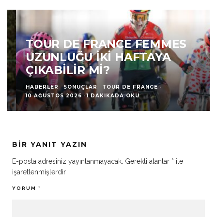
TOUR DE FRANCE FEMMES
UZUNLUĞU İKI HAFTAYA
ÇIKABILIR MI?
HABERLER
SONUÇLAR
TOUR DE FRANCE
·
10 AĞUSTOS 2026
·
1 DAKIKADA OKU
BIR YANIT YAZIN
E-posta adresiniz yayınlanmayacak.
Gerekli alanlar
*
ile
işaretlenmişlerdir
YORUM
*