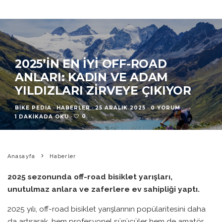
2025’IN EN İYI OFF-ROAD
ANLARI: KADIN VE ADAM
YILDIZLARI ZIRVEYE ÇIKIYOR
BIKE PEDIA
·
HABERLER
·
25 ARALIK 2025
·
0 YORUM
·
0
1 DAKIKADA OKU
·
Anasayfa
Haberler
2025 sezonunda off-road bisiklet yarışları,
unutulmaz anlara ve zaferlere ev sahipliği yaptı.
2025 yılı, off-road bisiklet yarışlarının popülaritesini daha
da artırarak, hem profesyonel sürücüler hem de amatör