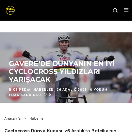
GAVERE’DE DÜNYANIN EN İYI
CYCLOCROSS YILDIZLARI
YARIŞACAK
BIKE PEDIA
·
HABERLER
·
26 ARALIK 2025
·
0 YORUM
·
0
1 DAKIKADA OKU
·
Anasayfa
Haberler
Cyclocross Dünya Kupası, 26 Aralık’ta Belçika’nın