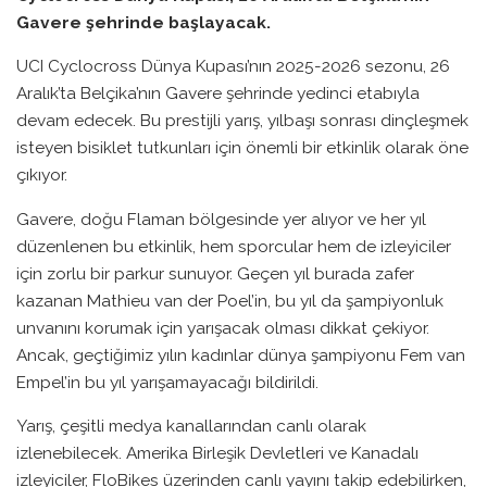
Gavere şehrinde başlayacak.
UCI Cyclocross Dünya Kupası’nın 2025-2026 sezonu, 26
Aralık’ta Belçika’nın Gavere şehrinde yedinci etabıyla
devam edecek. Bu prestijli yarış, yılbaşı sonrası dinçleşmek
isteyen bisiklet tutkunları için önemli bir etkinlik olarak öne
çıkıyor.
Gavere, doğu Flaman bölgesinde yer alıyor ve her yıl
düzenlenen bu etkinlik, hem sporcular hem de izleyiciler
için zorlu bir parkur sunuyor. Geçen yıl burada zafer
kazanan Mathieu van der Poel’in, bu yıl da şampiyonluk
unvanını korumak için yarışacak olması dikkat çekiyor.
Ancak, geçtiğimiz yılın kadınlar dünya şampiyonu Fem van
Empel’in bu yıl yarışamayacağı bildirildi.
Yarış, çeşitli medya kanallarından canlı olarak
izlenebilecek. Amerika Birleşik Devletleri ve Kanadalı
izleyiciler, FloBikes üzerinden canlı yayını takip edebilirken,