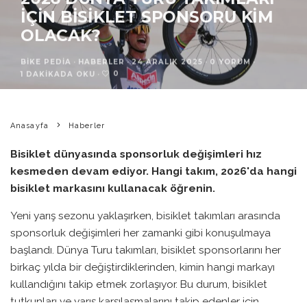
IÇIN BISIKLET SPONSORU KIM
OLACAK?
BIKE PEDIA
·
HABERLER
·
24 ARALIK 2025
·
0 YORUM
·
0
1 DAKIKADA OKU
·
Anasayfa
Haberler
Bisiklet dünyasında sponsorluk değişimleri hız
kesmeden devam ediyor. Hangi takım, 2026'da hangi
bisiklet markasını kullanacak öğrenin.
Yeni yarış sezonu yaklaşırken, bisiklet takımları arasında
sponsorluk değişimleri her zamanki gibi konuşulmaya
başlandı. Dünya Turu takımları, bisiklet sponsorlarını her
birkaç yılda bir değiştirdiklerinden, kimin hangi markayı
kullandığını takip etmek zorlaşıyor. Bu durum, bisiklet
tutkunları ve yarış karşılaşmalarını takip edenler için