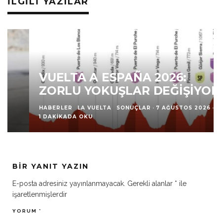
İLGILI YAZILAR
VUELTA A ESPAÑA 2026:
ZORLU YOKUŞLAR DEĞIŞIYOR
HABERLER
LA VUELTA
SONUÇLAR
·
7 AĞUSTOS 2026
·
1 DAKIKADA OKU
BIR YANIT YAZIN
E-posta adresiniz yayınlanmayacak.
Gerekli alanlar
*
ile
işaretlenmişlerdir
YORUM
*