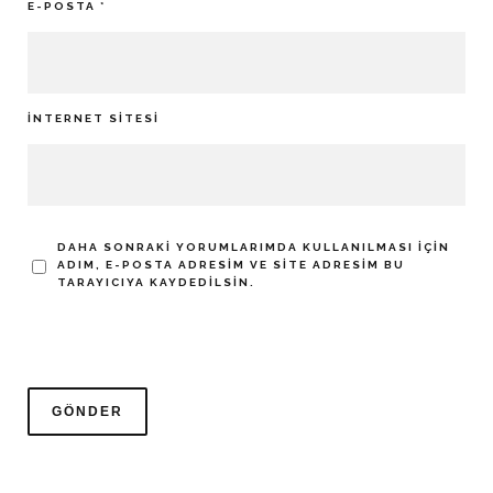
E-POSTA
*
İNTERNET SITESI
DAHA SONRAKI YORUMLARIMDA KULLANILMASI IÇIN
ADIM, E-POSTA ADRESIM VE SITE ADRESIM BU
TARAYICIYA KAYDEDILSIN.