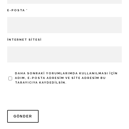
E-POSTA
*
İNTERNET SITESI
DAHA SONRAKI YORUMLARIMDA KULLANILMASI IÇIN
ADIM, E-POSTA ADRESIM VE SITE ADRESIM BU
TARAYICIYA KAYDEDILSIN.