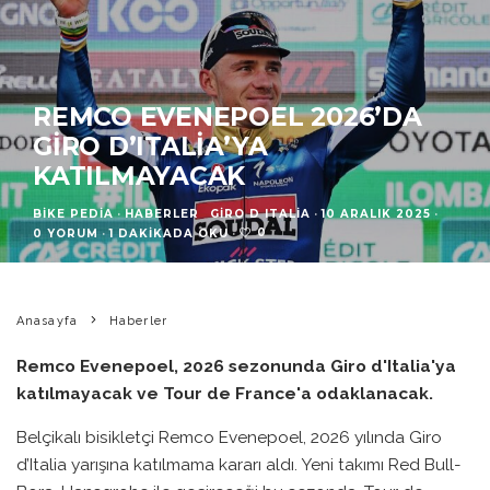
REMCO EVENEPOEL 2026’DA
GIRO D’ITALIA’YA
KATILMAYACAK
BIKE PEDIA
·
HABERLER
GIRO D ITALIA
·
10 ARALIK 2025
·
0
0 YORUM
·
1 DAKIKADA OKU
·
Anasayfa
Haberler
Remco Evenepoel, 2026 sezonunda Giro d'Italia'ya
katılmayacak ve Tour de France'a odaklanacak.
Belçikalı bisikletçi Remco Evenepoel, 2026 yılında Giro
d’Italia yarışına katılmama kararı aldı. Yeni takımı Red Bull-