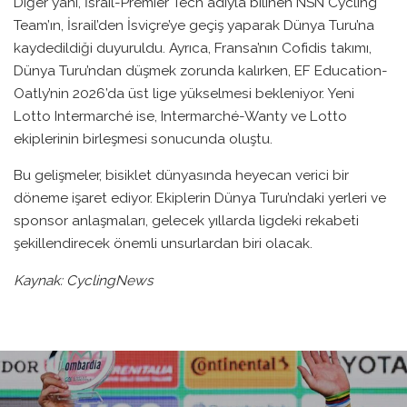
Diğer yanı, İsrail-Premier Tech adıyla bilinen NSN Cycling
Team’ın, İsrail’den İsviçre’ye geçiş yaparak Dünya Turu’na
kaydedildiği duyuruldu. Ayrıca, Fransa’nın Cofidis takımı,
Dünya Turu’ndan düşmek zorunda kalırken, EF Education-
Oatly’nin 2026’da üst lige yükselmesi bekleniyor. Yeni
Lotto Intermarché ise, Intermarché-Wanty ve Lotto
ekiplerinin birleşmesi sonucunda oluştu.
Bu gelişmeler, bisiklet dünyasında heyecan verici bir
döneme işaret ediyor. Ekiplerin Dünya Turu’ndaki yerleri ve
sponsor anlaşmaları, gelecek yıllarda ligdeki rekabeti
şekillendirecek önemli unsurlardan biri olacak.
Kaynak: CyclingNews