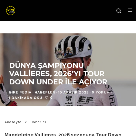
DÜNYA ŞAMPIYONU
VALLIERES, 2026’YI TOUR
DOWN UNDER ILE AÇIYOR
BIKE PEDIA
·
HABERLER
·
10 ARALIK 2025
·
0 YORUM
·
0
1 DAKIKADA OKU
·
Anasayfa
Haberler
Magdeleine Vallieres, 2026 sezonuna Tour Down