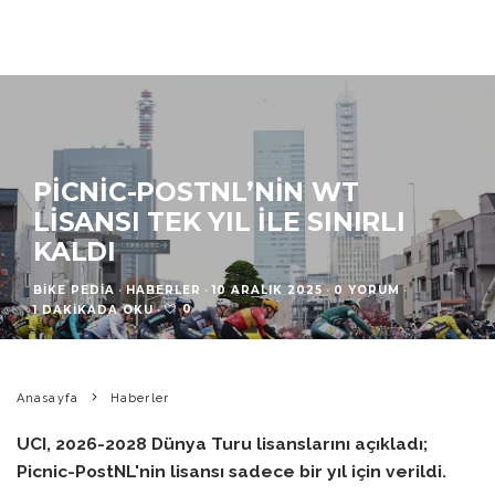
PICNIC-POSTNL’NIN WT
LISANSI TEK YIL ILE SINIRLI
KALDI
BIKE PEDIA
·
HABERLER
·
10 ARALIK 2025
·
0 YORUM
·
0
1 DAKIKADA OKU
·
Anasayfa
Haberler
UCI, 2026-2028 Dünya Turu lisanslarını açıkladı;
Picnic-PostNL'nin lisansı sadece bir yıl için verildi.