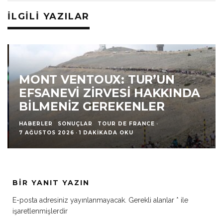
İLGILI YAZILAR
MONT VENTOUX: TUR’UN
EFSANEVI ZIRVESI HAKKINDA
BILMENIZ GEREKENLER
HABERLER
SONUÇLAR
TOUR DE FRANCE
·
7 AĞUSTOS 2026
·
1 DAKIKADA OKU
BIR YANIT YAZIN
E-posta adresiniz yayınlanmayacak.
Gerekli alanlar
*
ile
işaretlenmişlerdir