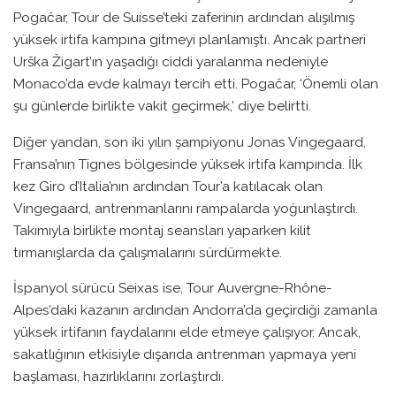
Pogačar, Tour de Suisse’teki zaferinin ardından alışılmış
yüksek irtifa kampına gitmeyi planlamıştı. Ancak partneri
Urška Žigart’ın yaşadığı ciddi yaralanma nedeniyle
Monaco’da evde kalmayı tercih etti. Pogačar, ‘Önemli olan
şu günlerde birlikte vakit geçirmek,’ diye belirtti.
Diğer yandan, son iki yılın şampiyonu Jonas Vingegaard,
Fransa’nın Tignes bölgesinde yüksek irtifa kampında. İlk
kez Giro d’Italia’nın ardından Tour’a katılacak olan
Vingegaard, antrenmanlarını rampalarda yoğunlaştırdı.
Takımıyla birlikte montaj seansları yaparken kilit
tırmanışlarda da çalışmalarını sürdürmekte.
İspanyol sürücü Seixas ise, Tour Auvergne-Rhône-
Alpes’daki kazanın ardından Andorra’da geçirdiği zamanla
yüksek irtifanın faydalarını elde etmeye çalışıyor. Ancak,
sakatlığının etkisiyle dışarıda antrenman yapmaya yeni
başlaması, hazırlıklarını zorlaştırdı.