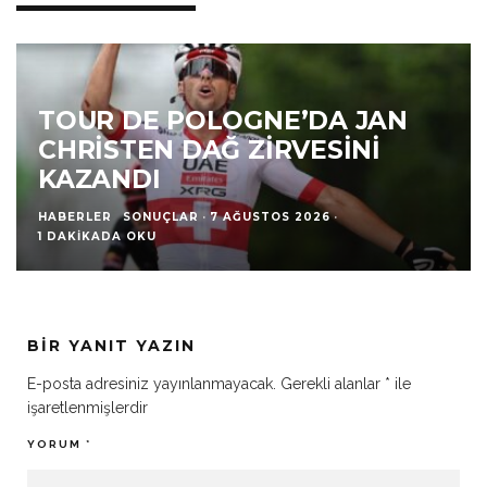
REUSSER VE VOLLERING
TAKTIK HATASI YAPTI
HABERLER
TOUR DE FRANCE
·
7 AĞUSTOS 2026
·
1 DAKIKADA OKU
BIR YANIT YAZIN
E-posta adresiniz yayınlanmayacak.
Gerekli alanlar
*
ile
işaretlenmişlerdir
YORUM
*