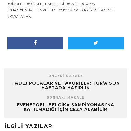
BISIKLET
BISIKLET HABERLERI
CAT FERGUSON
GIRO D'ITALIA
LA VUELTA
MOVISTAR
TOUR DE FRANCE
YARALANMA
ÖNCEKI MAKALE
TADEJ POGAČAR VE FAVORILER: TUR’A SON
HAFTADA HAZIRLIK
SONRAKI MAKALE
EVENEPOEL, BELÇIKA ŞAMPIYONASI’NA
KATILMADIĞI İÇIN CEZA ALABILIR
İLGILI YAZILAR