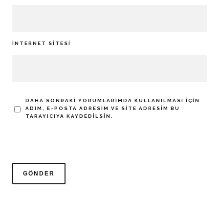
İNTERNET SITESI
DAHA SONRAKI YORUMLARIMDA KULLANILMASI IÇIN
ADIM, E-POSTA ADRESIM VE SITE ADRESIM BU
TARAYICIYA KAYDEDILSIN.