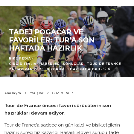
TADEJ POGAČAR VE
FAVORILER: TUR’A SON
HAFTADA HAZIRLIK
BIKE PEDIA
·
GIRO D ITALIA
HABERLER
SONUÇLAR
TOUR DE FRANCE
·
0
24 HAZIRAN 2026
·
0 YORUM
·
1 DAKIKADA OKU
·
Anasayfa
Yarışlar
Giro d Italia
Tour de France öncesi favori sürücülerin son
hazırlıkları devam ediyor.
Tour de France’a sadece on gün kaldı ve bisikletçilerin
hazırlık süreci hız kazandı. Başarılı Sloven sürücü Tadej