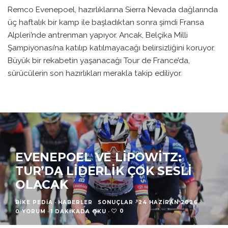
Remco Evenepoel, hazırlıklarına Sierra Nevada dağlarında
üç haftalık bir kamp ile başladıktan sonra şimdi Fransa
Alpleri’nde antrenman yapıyor. Ancak, Belçika Milli
Şampiyonası’na katılıp katılmayacağı belirsizliğini koruyor.
Büyük bir rekabetin yaşanacağı Tour de France’da,
sürücülerin son hazırlıkları merakla takip ediliyor.
EVENEPOEL VE LIPOWITZ:
TUR’DA LIDERLIK ÇOK SESLI
OLACAK
BIKE PEDIA
·
HABERLER
SONUÇLAR
·
24 HAZIRAN 2026
·
0
0 YORUM
·
1 DAKIKADA OKU
·