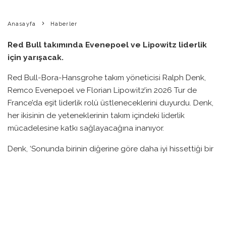
Anasayfa
Haberler
Red Bull takımında Evenepoel ve Lipowitz liderlik
için yarışacak.
Red Bull-Bora-Hansgrohe takım yöneticisi Ralph Denk,
Remco Evenepoel ve Florian Lipowitz’in 2026 Tur de
France’da eşit liderlik rolü üstleneceklerini duyurdu. Denk,
her ikisinin de yeteneklerinin takım içindeki liderlik
mücadelesine katkı sağlayacağına inanıyor.
Denk, ‘Sonunda birinin diğerine göre daha iyi hissettiği bir
gün gelecek. O zaman işler yol alacak’ ifadelerini
kullanarak iç rekabetin adil bir şekilde gelişeceğini
vurguladı. Torun gözlemleri, bu iki bisikletçinin birlikte
uyumlu bir şekilde çalıştıklarını ve yüksek irtifa kamplarında
zaman geçirdiğini gösteriyor.