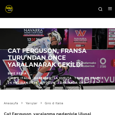
CAT FERGUSON, FRANSA
TURU’NDAN ÖNCE
YARALANARAK ÇEKILDI
BIKE PEDIA
·
GIRO D ITALIA
HABERLER
LA VUELTA
TOUR DE FRANCE
·
0
24 HAZIRAN 2026
·
0 YORUM
·
1 DAKIKADA OKU
·
Anasayfa
Yarışlar
Giro d Italia
Cat Ferguson, yaralanma nedeniyle Ulusal