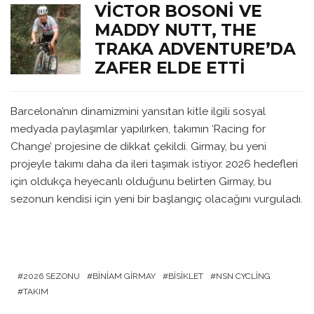
VICTOR BOSONI VE
MADDY NUTT, THE
TRAKA ADVENTURE’DA
ZAFER ELDE ETTI
Barcelona’nın dinamizmini yansıtan kitle ilgili sosyal
medyada paylaşımlar yapılırken, takımın ‘Racing for
Change’ projesine de dikkat çekildi. Girmay, bu yeni
projeyle takımı daha da ileri taşımak istiyor. 2026 hedefleri
için oldukça heyecanlı olduğunu belirten Girmay, bu
sezonun kendisi için yeni bir başlangıç olacağını vurguladı.
2026 SEZONU
BINIAM GIRMAY
BISIKLET
NSN CYCLING
TAKIM