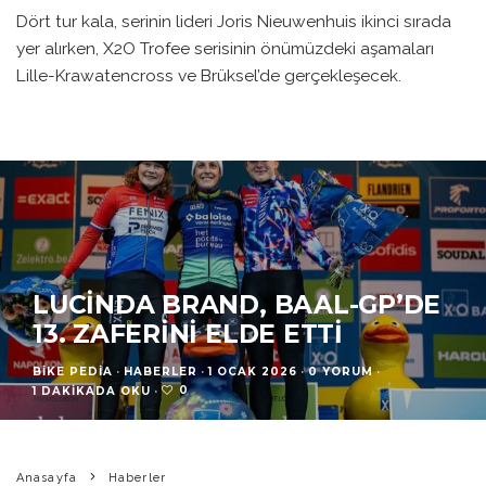
Dört tur kala, serinin lideri Joris Nieuwenhuis ikinci sırada
yer alırken, X2O Trofee serisinin önümüzdeki aşamaları
Lille-Krawatencross ve Brüksel’de gerçekleşecek.
LUCINDA BRAND, BAAL-GP’DE
13. ZAFERINI ELDE ETTI
BIKE PEDIA
·
HABERLER
·
1 OCAK 2026
·
0 YORUM
·
0
1 DAKIKADA OKU
·
Anasayfa
Haberler