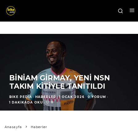
BINIAM GIRMAY, YENI NSN
TAKIM KITIYLE TANITILDI
BIKE PEDIA
·
HABERLER
·
1 OCAK 2026
·
0 YORUM
·
0
1 DAKIKADA OKU
·
Anasayfa
Haberler