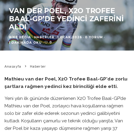
VAN DER POEL, X2O TROFEE
BAAL-GP’DE YEDINCI ZAFERINI
ALDI
BIKE PEDIA
·
HABERLER
·
1 OCAK 2026
·
0 YORUM
·
0
1 DAKIKADA OKU
·
Anasayfa
Haberler
Mathieu van der Poel, X2O Trofee Baal-GP'de zorlu
şartlara rağmen yedinci kez birinciliği elde etti.
Yeni yılın ilk gününde düzenlenen X2O Trofee Baal-GP’de
Mathieu van der Poel, zorlayıcı hava koşullarına rağmen
solo bir zafer elde ederek sezonun yedinci galibiyetini
kutladı. Koşulların çamurlu ve teknik olduğu yarışta, Van
der Poel bir kaza yaşayıp düşmesine rağmen yarışı 37