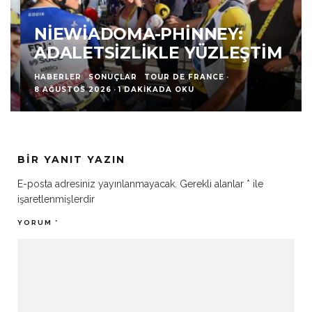
NIEWIADOMA-PHINNEY:
ADALETSIZLIKLE YÜZLEŞTIM
HABERLER
SONUÇLAR
TOUR DE FRANCE
·
8 AĞUSTOS 2026
·
1 DAKIKADA OKU
BIR YANIT YAZIN
E-posta adresiniz yayınlanmayacak.
Gerekli alanlar
*
ile
işaretlenmişlerdir
YORUM
*