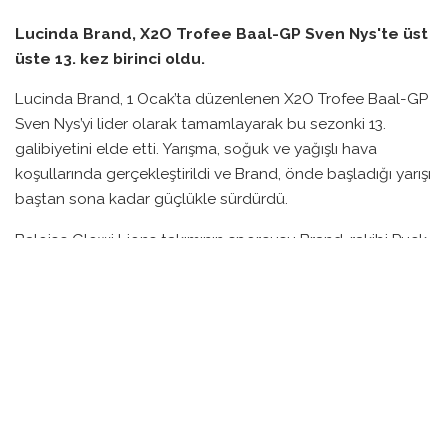
Lucinda Brand, X2O Trofee Baal-GP Sven Nys'te üst
üste 13. kez birinci oldu.
Lucinda Brand, 1 Ocak’ta düzenlenen X2O Trofee Baal-GP
Sven Nys’yi lider olarak tamamlayarak bu sezonki 13.
galibiyetini elde etti. Yarışma, soğuk ve yağışlı hava
koşullarında gerçekleştirildi ve Brand, önde başladığı yarışı
baştan sona kadar güçlükle sürdürdü.
Baloise Glowi Lions takımının sporcusu Brand, rakibi Puck
Pieterse’nin 12 saniye, Zoe Bäckstedt’in ise 1 dakika 30
saniye önünde çizgiyi geçti. Brand, dördüncü turda
rakiplerine ciddi bir fark yaparak 20 saniye öne geçti.
Yarışın başlangıcında yoğun yağmur ve çamurla karşılaşan
sporcular arasında Jolanda Neff hızlı bir çıkış yaparken,
onu Brand, Bäckstedt ve Pieterse takip etti. Neff
liderliğindeki grup, Brand’ın 1 dakika gerisindeydi.