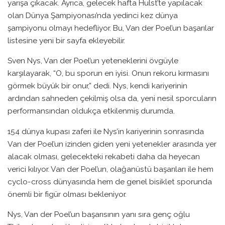
yarışa çıkacak. Ayrıca, gelecek hafta Hulst’te yapılacak
olan Dünya Şampiyonası’nda yedinci kez dünya
şampiyonu olmayı hedefliyor. Bu, Van der Poel’un başarılar
listesine yeni bir sayfa ekleyebilir.
Sven Nys, Van der Poel’un yeteneklerini övgüyle
karşılayarak, “O, bu sporun en iyisi. Onun rekoru kırmasını
görmek büyük bir onur,” dedi. Nys, kendi kariyerinin
ardından sahneden çekilmiş olsa da, yeni nesil sporcuların
performansından oldukça etkilenmiş durumda.
154 dünya kupası zaferi ile Nys’in kariyerinin sonrasında
Van der Poel’un izinden giden yeni yetenekler arasında yer
alacak olması, gelecekteki rekabeti daha da heyecan
verici kılıyor. Van der Poel’un, olağanüstü başarıları ile hem
cyclo-cross dünyasında hem de genel bisiklet sporunda
önemli bir figür olması bekleniyor.
Nys, Van der Poel’un başarısının yanı sıra genç oğlu