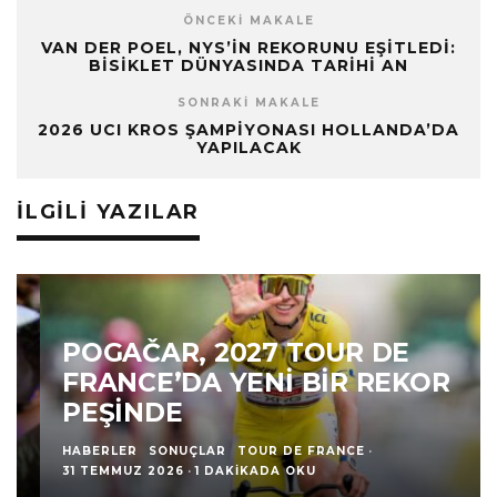
ÖNCEKI MAKALE
VAN DER POEL, NYS’IN REKORUNU EŞITLEDI:
BISIKLET DÜNYASINDA TARIHI AN
SONRAKI MAKALE
2026 UCI KROS ŞAMPIYONASI HOLLANDA’DA
YAPILACAK
İLGILI YAZILAR
POGAČAR, 2027 TOUR DE
FRANCE’DA YENI BIR REKOR
PEŞINDE
HABERLER
SONUÇLAR
TOUR DE FRANCE
·
31 TEMMUZ 2026
·
1 DAKIKADA OKU