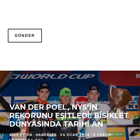
VAN DER POEL, NYS’IN
REKORUNU EŞITLEDI: BISIKLET
DÜNYASINDA TARIHI AN
BIKE PEDIA
·
HABERLER
·
24 OCAK 2026
·
0 YORUM
·