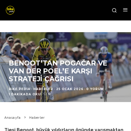
BENOOT’TAN POGAČAR VE
VAN DER POEL’E KARŞI
STRATEJI ÇAĞRISI
BIKE PEDIA
·
HABERLER
·
25 OCAK 2026
·
0 YORUM
·
0
1 DAKIKADA OKU
·
Anasayfa
Haberler
Tiesj Benoot, büyük yıldızların önünde yarışmaktan