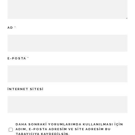
AD
*
E-POSTA
*
İNTERNET SITESI
DAHA SONRAKI YORUMLARIMDA KULLANILMASI IÇIN
ADIM, E-POSTA ADRESIM VE SITE ADRESIM BU
TARAYICIYA KAYDEDILSIN.