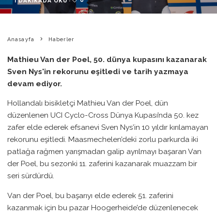
0
1 DAKIKADA OKU
·
Anasayfa
Haberler
Mathieu Van der Poel, 50. dünya kupasını kazanarak
Sven Nys'in rekorunu eşitledi ve tarih yazmaya
devam ediyor.
Hollandalı bisikletçi Mathieu Van der Poel, dün
düzenlenen UCI Cyclo-Cross Dünya Kupası’nda 50. kez
zafer elde ederek efsanevi Sven Nys’in 10 yıldır kırılamayan
rekorunu eşitledi. Maasmechelen’deki zorlu parkurda iki
patlağa rağmen yarışmadan galip ayrılmayı başaran Van
der Poel, bu sezonki 11. zaferini kazanarak muazzam bir
seri sürdürdü.
Van der Poel, bu başarıyı elde ederek 51. zaferini
kazanmak için bu pazar Hoogerheide’de düzenlenecek