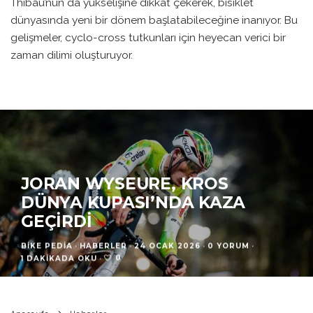
Thibau’nun da yükselişine dikkat çekerek, bisiklet
dünyasında yeni bir dönem başlatabileceğine inanıyor. Bu
gelişmeler, cyclo-cross tutkunları için heyecan verici bir
zaman dilimi oluşturuyor.
JORAN WYSEURE, KROS
DÜNYA KUPASI’NDA KAZA
GEÇIRDI
BIKE PEDIA
·
HABERLER
·
24 OCAK 2026
·
0 YORUM
·
0
1 DAKIKADA OKU
·