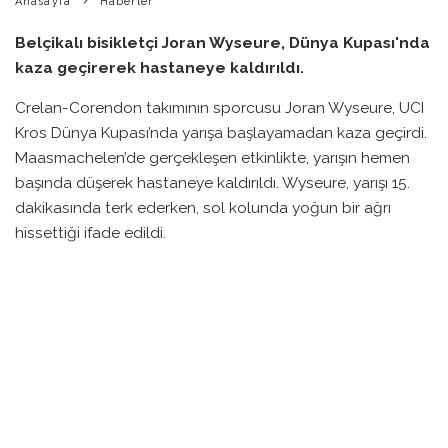
Anasayfa
Haberler
Belçikalı bisikletçi Joran Wyseure, Dünya Kupası'nda
kaza geçirerek hastaneye kaldırıldı.
Crelan-Corendon takımının sporcusu Joran Wyseure, UCI
Kros Dünya Kupası’nda yarışa başlayamadan kaza geçirdi.
Maasmachelen’de gerçekleşen etkinlikte, yarışın hemen
başında düşerek hastaneye kaldırıldı. Wyseure, yarışı 15.
dakikasında terk ederken, sol kolunda yoğun bir ağrı
hissettiği ifade edildi.
Kazanın meydana geldiği anlarda, 25 yaşındaki bisikletçi
pedalından kayarak asfalt üzerine düştü ve arkasındaki
diğer yarışçıları da etkiledi. Bu sırada Dutch bisikletçi Pim
Ronhaar da dâhil olmak üzere birçok katılımcı zorluk
yaşadı.
Yarıştan kısa bir süre sonra, Wyseure’nin sağlık durumunu
kontrol etmek üzere hastaneye kaldırıldığı bildirildi. Henüz